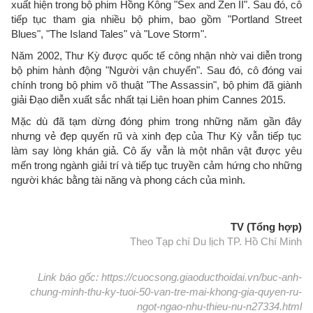
xuất hiện trong bộ phim Hồng Kông "Sex and Zen II". Sau đó, cô
tiếp tục tham gia nhiều bộ phim, bao gồm "Portland Street
Blues", "The Island Tales" và "Love Storm".
Năm 2002, Thư Kỳ được quốc tế công nhận nhờ vai diễn trong
bộ phim hành động "Người vận chuyển". Sau đó, cô đóng vai
chính trong bộ phim võ thuật "The Assassin", bộ phim đã giành
giải Đạo diễn xuất sắc nhất tại Liên hoan phim Cannes 2015.
Mặc dù đã tạm dừng đóng phim trong những năm gần đây
nhưng vẻ đẹp quyến rũ và xinh đẹp của Thư Kỳ vẫn tiếp tục
làm say lòng khán giả. Cô ấy vẫn là một nhân vật được yêu
mến trong ngành giải trí và tiếp tục truyền cảm hứng cho những
người khác bằng tài năng và phong cách của mình.
TV (Tổng hợp)
Theo Tạp chí Du lịch TP. Hồ Chí Minh
Link báo gốc: https://cuocsong.giaoducthoidai.vn/buc-anh-
chung-minh-thu-ky-tuoi-50-van-tre-mai-khong-gia-quyen-ru-
ngot-ngao-nhu-thieu-nu-n27334.html