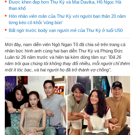
Được khen đẹp hơn Thư Kỳ và Mai Davika, Hồ Ngọc Hà
than khổ
Hôn nhân viên mãn của Thư Kỳ với người bạn thân 20 năm
từng kéo cô khỏi 'vũng bùn'
Bất ngờ trước body vạn người mê của Thư Kỳ ở tuổi U50
Mới đây, nam diễn viên Ngô Ngạn Tổ đã chia sẻ trên trang cá
nhân bức hình anh cùng hai bạn diễn Thư Kỳ và Phùng Đức
Luân từ 26 năm trước và hiện tại kèm dòng tâm sự:
"Đã 26
năm trôi qua chúng tôi không thay đổi nhiều, mỗi người chỉ thêm
một ít tóc bạc, và hai người họ đã trở thành vợ chồng".