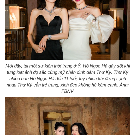
Mới đây, tại một sự kiện thời trang ở Ý. Hồ Ngọc Hà gây sốt khi
tung loạt ảnh đọ sắc cùng mỹ nhân đình đám Thư Kỳ. Thư Kỳ
nhiều hơn Hồ Ngọc Hà đến 11 tuổi, tuy nhiên khi đứng cạnh
nhau Thư Kỳ vẫn trẻ trung, xinh đẹp không hề kém cạnh. Ảnh:
FBNV