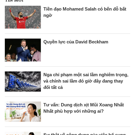
Tiền đạo Mohamed Salah có bến đỗ bất
ngờ
Quyền lực của David Beckham
Nga chỉ phạm một sai lầm nghiêm trọng,
và chính sai lầm đó giờ đây đang thay
đổi tất cả
Tư vấn: Dung dịch xịt Mũi Xoang Nhất
Nhất phù hợp với những ai?
Sự thật về công dụng của việc bổ sung