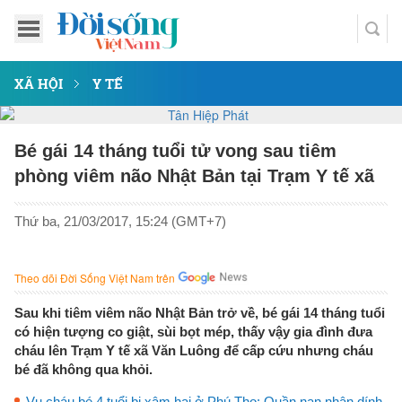
XÃ HỘI
Y TẾ
Bé gái 14 tháng tuổi tử vong sau tiêm
phòng viêm não Nhật Bản tại Trạm Y tế xã
Thứ ba, 21/03/2017, 15:24 (GMT+7)
Theo dõi Đời Sống Việt Nam trên
Sau khi tiêm viêm não Nhật Bản trở về, bé gái 14 tháng tuổi
có hiện tượng co giật, sùi bọt mép, thấy vậy gia đình đưa
cháu lên Trạm Y tế xã Văn Luông để cấp cứu nhưng cháu
bé đã không qua khỏi.
Vụ cháu bé 4 tuổi bị xâm hại ở Phú Thọ: Quần nạn nhân dính