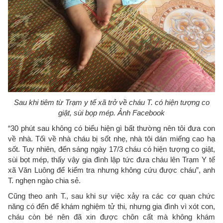
Sau khi tiêm từ Trạm y tế xã trở về cháu T. có hiện tượng co
giật, sùi bọp mép. Ảnh Facebook
“30 phút sau không có biểu hiện gì bất thường nên tôi đưa con
về nhà. Tối về nhà cháu bị sốt nhẹ, nhà tôi dán miếng cao hạ
sốt. Tuy nhiên, đến sáng ngày 17/3 cháu có hiện tượng co giật,
sùi bọt mép, thấy vậy gia đình lập tức đưa cháu lên Trạm Y tế
xã Văn Luông để kiểm tra nhưng không cứu được cháu”, anh
T. nghẹn ngào chia sẻ.
Cũng theo anh T., sau khi sự việc xảy ra các cơ quan chức
năng có đến để khám nghiệm tử thi, nhưng gia đình vì xót con,
cháu còn bé nên đã xin được chôn cất mà không khám