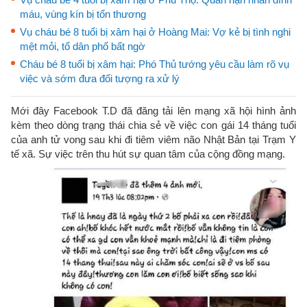
máu, vùng kín bị tổn thương
Vụ cháu bé 8 tuổi bị xâm hại ở Hoàng Mai: Vợ kẻ bị tình nghi
mệt mỏi, tổ dân phố bất ngờ
Cháu bé 8 tuổi bị xâm hại: Phó Thủ tướng yêu cầu làm rõ vụ
việc và sớm đưa đối tượng ra xử lý
Mới đây Facebook T.D đã đăng tải lên mạng xã hội hình ảnh
kèm theo dòng trạng thái chia sẻ về việc con gái 14 tháng tuổi
của anh tử vong sau khi đi tiêm viêm não Nhật Bản tại Trạm Y
tế xã. Sự việc trên thu hút sự quan tâm của cộng đồng mạng.