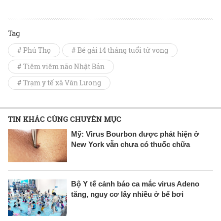
Tag
# Phú Thọ
# Bé gái 14 tháng tuổi tử vong
# Tiêm viêm não Nhật Bản
# Trạm y tế xã Văn Lương
TIN KHÁC CÙNG CHUYÊN MỤC
Mỹ: Virus Bourbon được phát hiện ở
New York vẫn chưa có thuốc chữa
Bộ Y tế cảnh báo ca mắc virus Adeno
tăng, nguy cơ lây nhiều ở bể bơi