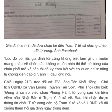
Gia đình anh T. đã đưa cháu bé đến Trạm Y tế xã nhưng cháu
đã tử vong. Ảnh Facebook
“Lúc đó bối rối, gia đình tôi cũng không biết làm gì chỉ muốn
mang cháu về chôn cất, không muốn nhìn thi thể bé bỏng của
cháu phải mổ xẻ nên tôi đã ký cam kết với cơ quan chức năng
là không kiện cáo gì”, anh T. đau lòng nói.
Chiều ngày 21/3, trao đổi với PV, ông Tân Khải Hồng – Chủ
tịch UBND xã Văn Luông (huyện Tân Sơn, Phú Thọ) cho biết:
“Đúng là có sự việc cháu Phùng Hà T. tử vong sau khi tiêm
viêm não Nhật Bản ở Trạm Y tế xã về. Sau khi nhận được
thông tin cháu T. tử vong cán bộ Trạm Y tế xã và UBND xã đã
xuống thăm hỏi gia đình ngay trong đêm.