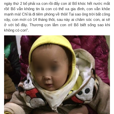
ngày thứ 2 bố phải xa con rồi đấy con à! Bố khóc hết nước mắt
rồi! Bố vẫn không tin là con có thể xa gia đình, con vẫn khỏe
mạnh mà! Chỉ là đi tiêm phòng về thôi! Tại sao ông trời bất công
vậy, con mới có 14 tháng thôi, sau này ai chăm sóc con, ai sẽ
ở với bố đây. Thương con lắm con ơi! Bố biết sống sao khi
không có con”.