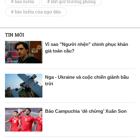
# bảo hiểm
# Bắt giữ trưởng phòng
# bảo hiểm của ngư dân
TIN MỚI
Vì sao "Người nhện" chinh phục khán
giả toàn cầu?
Nga - Ukraine và cuộc chiến giành bầu
trời
Báo Campuchia ‘dè chừng’ Xuân Son