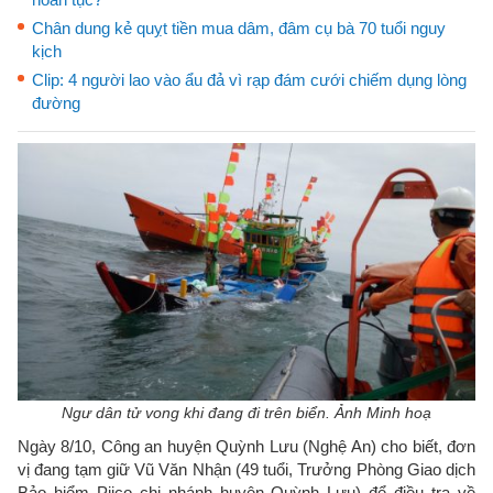
Chân dung kẻ quỵt tiền mua dâm, đâm cụ bà 70 tuổi nguy
kịch
Clip: 4 người lao vào ẩu đả vì rạp đám cưới chiếm dụng lòng
đường
Ngư dân tử vong khi đang đi trên biển. Ảnh Minh hoạ
Ngày 8/10, Công an huyện Quỳnh Lưu (Nghệ An) cho biết, đơn
vị đang tạm giữ Vũ Văn Nhận (49 tuổi, Trưởng Phòng Giao dịch
Bảo hiểm Pjico chi nhánh huyện Quỳnh Lưu) để điều tra về