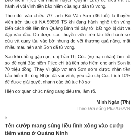
hành vi vòi vĩnh tiền bảo hiểm của ngư dân tử vong.
Theo đó, vào chiều 7/7, anh Bùi Văn Sơn (36 tuổi) là thuyền
viên trên tàu cá NA 99696 TS khi đang hành nghề trên vùng
biển cách đất liền tỉnh Quảng Bình thì dây tời bất ngờ bị đứt va
đập vào đầu. Dù được các thuyền viên trên tàu tiến hành sơ
cứu và quay tàu vào bờ nhưng do vết thương quá nặng, mất
nhiều máu nên anh Sơn đã tử vong.
Sau khi chồng gặp nạn, chị Trần Thị Cúc (vợ nạn nhân) làm hồ
sơ đề nghị Bảo hiểm Pjico chi trả tiền bảo hiểm cho anh Sơn là
70 triệu đồng. Thay vì giúp vợ anh Sơn sớm được nhận tiền
bảo hiểm thì ông Nhận đã vòi vĩnh, yêu cầu chị Cúc trích 10%
để được giải quyết nhanh các thủ tục hồ sơ.
Hiện cơ quan chức năng đang điêu tra, làm rõ.
Minh Ngân (T/h)
Theo Đời sống Plus/GĐVN
Tên cướp mang súng liều lĩnh xông vào cướp
tiệm vàng ở Quảng Ninh