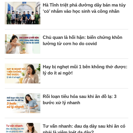
Hà Tĩnh triệt phá đường dây bán ma túy
‘cỏ’ nhắm vào học sinh và công nhân
Chủ quan là hối hận: biến chứng khôn
lường từ cơn ho do covid
Hay bị nghẹt mũi 1 bên không thở được:
lý do ít ai ngờ!
Rối loạn tiêu hóa sau khi ăn đồ lạ: 3
bước xử lý nhanh
Tư vấn nhanh: đau dạ dày sau khi ăn có
phải là viêm loét dạ dày?