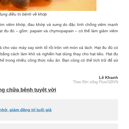
ụng điều trị bệnh về khớp
o gồm viêm khớp, đau khớp và sưng do đặc tính chống viêm mạnh
 hạt đu đủ – gồm: papain và chymopapain – có thể làm giảm viêm
 cho vào máy xay sinh tố rồi trộn với món xà lách. Hạt đu đủ có
ăn bằng cách làm khô và nghiền hạt dùng thay cho hạt tiêu. Hạt đu
hế trong nhiều công thức nấu ăn. Bạn cũng có thể tích trữ để sử
Lê Khanh
Theo Đời sống Plus/GĐVN
g chữa bệnh tuyệt vời
hớ, giảm đãng trí tuổi già