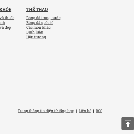
 KHỎE
THỂ THAO
và thuốc
Bóng đá trong nước
ính
Bóng đá quốc tế
và đẹp
Các môn khác
Bình luận
Hậu trường
Trang thông tin điện tử tổng hợp
|
Liên hệ
|
RSS