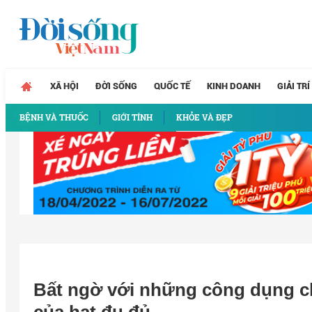
XÃ HỘI
ĐỜI SỐNG
QUỐC TẾ
KINH DOANH
GIẢI TRÍ
BỆNH VÀ THUỐC
GIỚI TÍNH
KHỎE VÀ ĐẸP
Bất ngờ với những công dụng ch