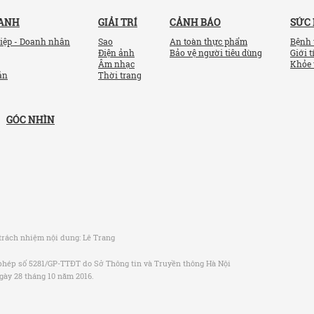
OANH
GIẢI TRÍ
CẢNH BÁO
SỨC
iệp - Doanh nhân
Sao
An toàn thực phẩm
Bệnh 
Điện ảnh
Bảo vệ người tiêu dùng
Giới t
Âm nhạc
Khỏe 
ản
Thời trang
GÓC NHÌN
trách nhiệm nội dung:
Lê Trang
phép số 5281/GP-TTĐT do Sở Thông tin và Truyền thông Hà Nội
gày 28 tháng 10 năm 2016.