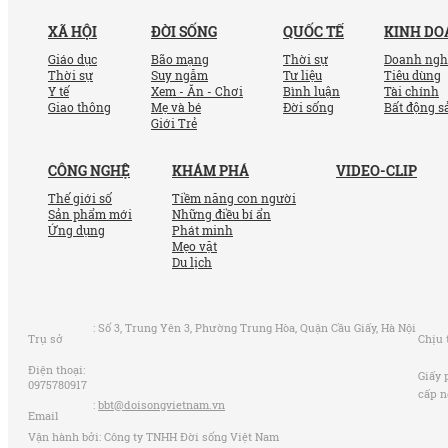
XÃ HỘI
ĐỜI SỐNG
QUỐC TẾ
KINH D
Giáo dục
Bão mạng
Thời sự
Doanh ngh
Thời sự
Suy ngẫm
Tư liệu
Tiêu dùng
Y tế
Xem - Ăn - Chơi
Bình luận
Tài chính
Giao thông
Mẹ và bé
Đời sống
Bất động s
Giới Trẻ
CÔNG NGHỆ
KHÁM PHÁ
VIDEO-CLIP
Thế giới số
Tiềm năng con người
Sản phẩm mới
Những điều bí ẩn
Ứng dụng
Phát minh
Mẹo vặt
Du lịch
:
Số 3, Trung Yên 3, Phường Trung Hòa, Quận Cầu Giấy, Hà Nội
Trụ sở
Chịu 
Điện thoại:
Giấy 
0975780917
cấp n
:
bbt@doisongvietnam.vn
Email
Vận hành bởi: Công ty TNHH Đời sống Việt Nam