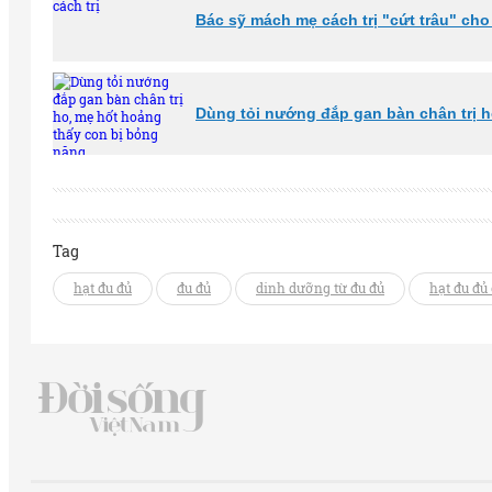
Bác sỹ mách mẹ cách trị "cứt trâu" cho
Dùng tỏi nướng đắp gan bàn chân trị 
Tag
hạt đu đủ
đu đủ
dinh dưỡng từ đu đủ
hạt đu đủ