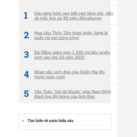
1
Giá vàng hôm nay bất ngờ tăng sốc, tiến
về mốc lịch sử 93 triệu đồng/lượng
2
Hoa hậu Thùy Tiên thừa nhận 'từng bị
quấy rối nơi công cộng'
3
Đà Nẵng giảm hơn 1.500 chỉ tiêu tuyển
sinh vào lớp 10 năm 2025
4
Nhan sắc xinh đẹp của Doãn Hải My
trong ngày cưới
5
Văn Toàn 'mở tài khoản' giúp Nam Định
đánh bại đội bóng của Anh Đức
Tìm hiểu về nước biển sâu