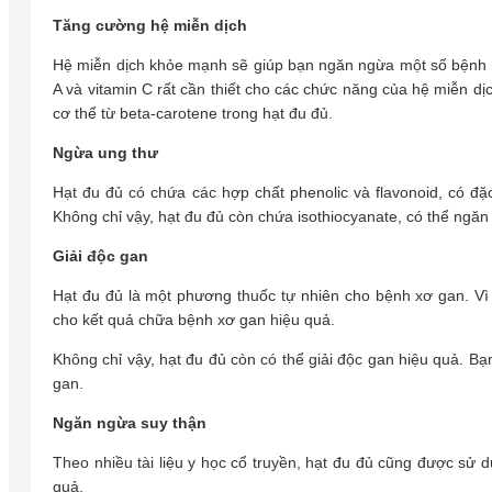
Tăng cường hệ miễn dịch
Hệ miễn dịch khỏe mạnh sẽ giúp bạn ngăn ngừa một số bệnh n
A và vitamin C rất cần thiết cho các chức năng của hệ miễn dị
cơ thể từ beta-carotene trong hạt đu đủ.
Ngừa ung thư
Hạt đu đủ có chứa các hợp chất phenolic và flavonoid, có đặ
Không chỉ vậy, hạt đu đủ còn chứa isothiocyanate, có thể ngăn n
Giải độc gan
Hạt đu đủ là một phương thuốc tự nhiên cho bệnh xơ gan. Vì 
cho kết quả chữa bệnh xơ gan hiệu quả.
Không chỉ vậy, hạt đu đủ còn có thể giải độc gan hiệu quả. B
gan.
Ngăn ngừa suy thận
Theo nhiều tài liệu y học cổ truyền, hạt đu đủ cũng được sử 
quả.