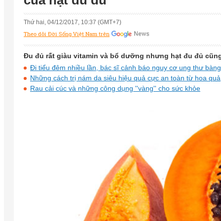
của hạt đu đủ
Thứ hai, 04/12/2017, 10:37 (GMT+7)
Theo dõi Đời Sống Việt Nam trên
Đu đủ rất giàu vitamin và bổ dưỡng nhưng hạt đu đủ cũ
Đi tiểu đêm nhiều lần, bác sĩ cảnh báo nguy cơ ung thư bàn
Những cách trị nám da siêu hiệu quả cực an toàn từ hoa quả
Rau cải cúc và những công dụng ''vàng'' cho sức khỏe