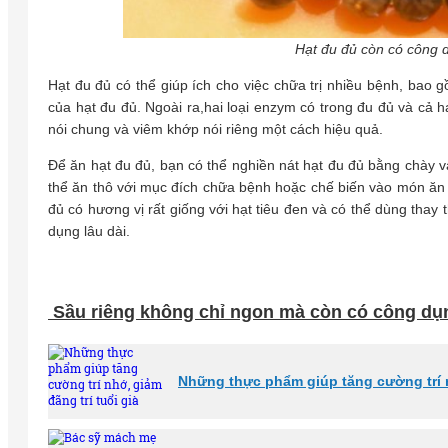
Hạt đu đủ còn có công d
Hạt đu đủ có thể giúp ích cho việc chữa trị nhiều bệnh, ba
của hạt đu đủ. Ngoài ra,hai loại enzym có trong đu đủ và cả
nói chung và viêm khớp nói riêng một cách hiệu quả.
Để ăn hạt đu đủ, bạn có thể nghiền nát hạt đu đủ bằng chày và
thể ăn thô với mục đích chữa bệnh hoặc chế biến vào món 
đủ có hương vị rất giống với hạt tiêu đen và có thể dùng thay t
dụng lâu dài.
Sầu riêng không chỉ ngon mà còn có công dụn
Những thực phẩm giúp tăng cường trí n