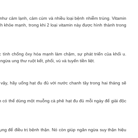
hư cảm lạnh, cảm cúm và nhiều loại bệnh nhiễm trùng. Vitamin
ch khỏe mạnh, trong khi 2 loại vitamin này được hình thành trong
c tính chống ôxy hóa mạnh làm chậm, sự phát triển của khối u.
gừa ung thư ruột kết, phổi, vú và tuyến tiền liệt.
vậy, hãy uống hạt đu đủ với nước chanh tây trong hai tháng sẽ
ạn có thể dùng một muỗng cà phê hạt đu đủ mỗi ngày để giải độc
dụng để điều trị bệnh thận. Nó còn giúp ngăn ngừa suy thận hiệu