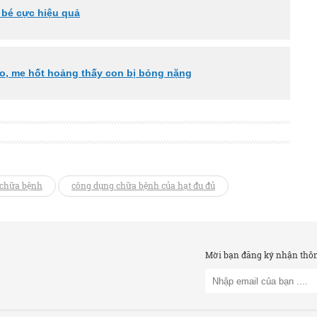
 bé cực hiệu quả
ho, mẹ hốt hoảng thấy con bị bỏng nặng
 chữa bệnh
công dụng chữa bệnh của hạt đu đủ
Mời bạn đăng ký nhận thông