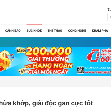
Tì
CẢNH BÁO
SỨC KHỎE
THỂ THAO
CÔNG NGHỆ
KHÁM PHÁ
ữa khớp, giải độc gan cực tốt