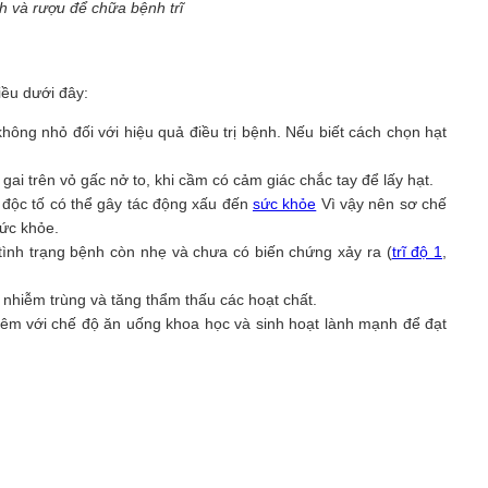
h và rượu để chữa bệnh trĩ
iều dưới đây:
hông nhỏ đối với hiệu quả điều trị bệnh. Nếu biết cách chọn hạt
i trên vỏ gấc nở to, khi cầm có cảm giác chắc tay để lấy hạt.
 độc tố có thể gây tác động xấu đến
sức khỏe
Vì vậy nên sơ chế
sức khỏe.
tình trạng bệnh còn nhẹ và chưa có biến chứng xảy ra (
trĩ độ 1
,
 nhiễm trùng và tăng thẩm thấu các hoạt chất.
hêm với chế độ ăn uống khoa học và sinh hoạt lành mạnh để đạt