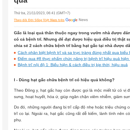
quả
Thứ ba, 21/11/2023, 06:41 (GMT+7)
Theo dõi Đời Sống Việt Nam trên
Gấc là loại quả thân thuộc ngay trong vườn nhà được đá
có cả bệnh trĩ. Nhưng để đạt được hiệu quả điều trị thật s
chia sẻ 2 cách chữa bệnh trĩ bằng hạt gấc tại nhà được dâ
Cách phân biệt bệnh trĩ và sa trực tràng đúng nhất qua biểu 
Điểm qua #8 thực phẩm chức năng trị bệnh trĩ hiệu quả hiện
Bệnh trĩ nội độ 1: Biểu hiện & cách điều trị kịp thời, hiệu quả
I - Dùng hạt gấc chữa bệnh trĩ có hiệu quả không?
Theo Đông y, hạt gấc hay còn được gọi là mộc miết tử có vị đắ
sưng, hoạt huyết, hóa ứ, giúp ngăn chặn viêm nhiễm, giảm sưn
Do đó, những người đang bị trĩ cấp độ nhẹ hoặc triệu chứng cò
trĩ co lại. Ngoài ra, hạt gấc cũng rất dễ kiếm, lành tính nê
phụ.