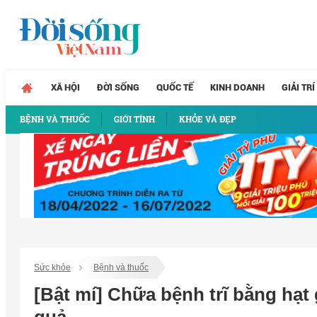
XÃ HỘI
ĐỜI SỐNG
QUỐC TẾ
KINH DOANH
GIẢI TRÍ
BỆNH VÀ THUỐC
GIỚI TÍNH
KHỎE VÀ ĐẸP
Sức khỏe
Bệnh và thuốc
[Bật mí] Chữa bệnh trĩ bằng hạt