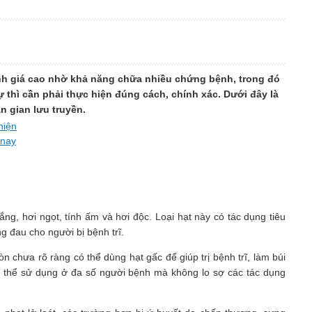
nh giá cao nhờ khả năng chữa nhiều chứng bệnh, trong đó
ự thì cần phải thực hiện đúng cách, chính xác. Dưới đây là
n gian lưu truyền.
hiện
 nay
ng, hơi ngọt, tính ấm và hơi độc. Loại hạt này có tác dụng tiêu
g đau cho người bị bệnh trĩ.
n chưa rõ ràng có thể dùng hạt gấc để giúp trị bệnh trĩ, làm búi
n có thể sử dụng ở đa số người bệnh mà không lo sợ các tác dụng