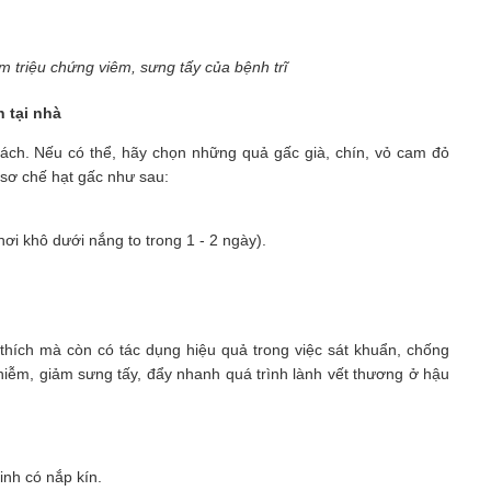
ảm triệu chứng viêm, sưng tấy của bệnh trĩ
n tại nhà
ách. Nếu có thể, hãy chọn những quả gấc già, chín, vỏ cam đỏ
 sơ chế hạt gấc như sau:
ơi khô dưới nắng to trong 1 - 2 ngày).
hích mà còn có tác dụng hiệu quả trong việc sát khuẩn, chống
hiễm, giảm sưng tấy, đẩy nhanh quá trình lành vết thương ở hậu
inh có nắp kín.