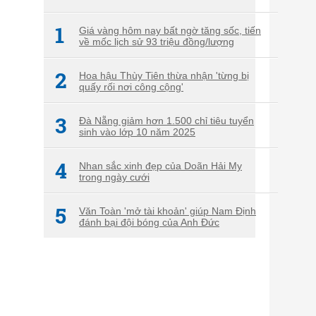
1
Giá vàng hôm nay bất ngờ tăng sốc, tiến
về mốc lịch sử 93 triệu đồng/lượng
2
Hoa hậu Thùy Tiên thừa nhận 'từng bị
quấy rối nơi công cộng'
3
Đà Nẵng giảm hơn 1.500 chỉ tiêu tuyển
sinh vào lớp 10 năm 2025
4
Nhan sắc xinh đẹp của Doãn Hải My
trong ngày cưới
5
Văn Toàn 'mở tài khoản' giúp Nam Định
đánh bại đội bóng của Anh Đức