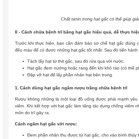
Chất tanin trong hạt gấc có thể giúp gi
II - Cách chữa bệnh trĩ bằng hạt gấc hiệu quả, dễ thực hiệ
Trước khi thực hiện, bạn cần đảm bảo sơ chế hạt gấc đúng c
đều màu để có được những hạt gấc tốt nhất. Sau đó tiến hành
Tách lấy hạt từ thịt gấc, sau đó rửa qua với nước.
Hạt gấc đem nướng hoặc rang đến khi khô ráo (có thể ph
Đập vỡ hạt để lấy phần nhân hạt bên trong.
1. Cách dùng hạt gấc ngâm rượu trắng chữa bệnh trĩ
Rượu không những là một loại đồ uống được phái mạnh yêu t
viêm. Khi kết hợp với hạt gấc làm tăng tác dụng chống viêm n
môn do trĩ gây ra.
Cách ngâm hạt gấc với rượu:
Đem phần nhân thu được từ hạt gấc, cho vào bình thủy t