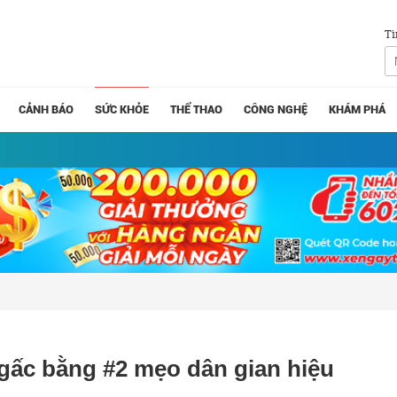
Tì
CẢNH BÁO
SỨC KHỎE
THỂ THAO
CÔNG NGHỆ
KHÁM PHÁ
 gấc bằng #2 mẹo dân gian hiệu