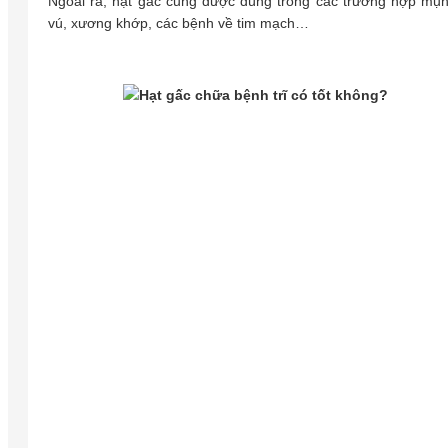
Ngoài ra, hạt gấc cũng được dùng trong các trường hợp mụn 
vú, xương khớp, các bệnh về tim mạch…