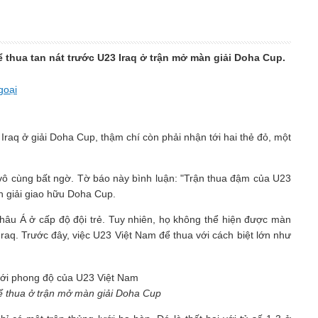
ể thua tan nát trước U23 Iraq ở trận mở màn giải Doha Cup.
goại
Iraq ở giải Doha Cup, thậm chí còn phải nhận tới hai thẻ đỏ, một
 vô cùng bất ngờ. Tờ báo này bình luận: "Trận thua đậm của U23
ên giải giao hữu Doha Cup.
âu Á ở cấp độ đội trẻ. Tuy nhiên, họ không thể hiện được màn
Iraq. Trước đây, việc U23 Việt Nam để thua với cách biệt lớn như
ể thua ở trận mở màn giải Doha Cup