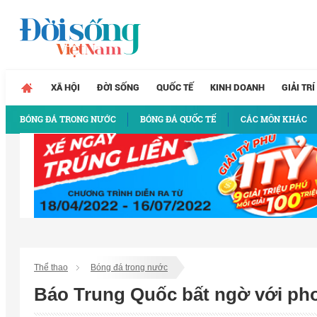
XÃ HỘI
ĐỜI SỐNG
QUỐC TẾ
KINH DOANH
GIẢI TRÍ
BÓNG ĐÁ TRONG NƯỚC
BÓNG ĐÁ QUỐC TẾ
CÁC MÔN KHÁC
Thể thao
Bóng đá trong nước
Báo Trung Quốc bất ngờ với ph