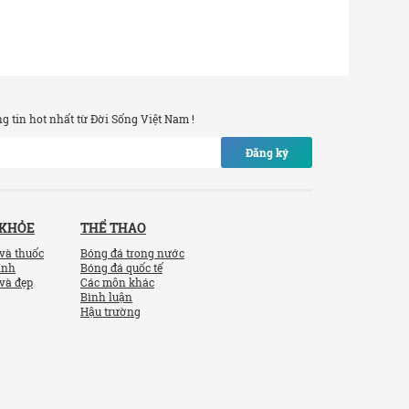
 tin hot nhất từ Đời Sống Việt Nam !
Đăng ký
 KHỎE
THỂ THAO
và thuốc
Bóng đá trong nước
ính
Bóng đá quốc tế
và đẹp
Các môn khác
Bình luận
Hậu trường