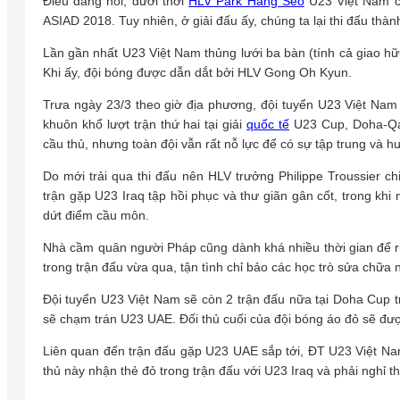
Điều đáng nói, dưới thời
HLV Park Hang Seo
U23 Việt Nam chỉ
ASIAD 2018. Tuy nhiên, ở giải đấu ấy, chúng ta lại thi đấu thành
Lần gần nhất U23 Việt Nam thủng lưới ba bàn (tính cả giao hữ
Khi ấy, đội bóng được dẫn dắt bởi HLV Gong Oh Kyun.
Trưa ngày 23/3 theo giờ địa phương, đội tuyển U23 Việt Nam 
khuôn khổ lượt trận thứ hai tại giải
quốc tế
U23 Cup, Doha-Qata
cầu thủ, nhưng toàn đội vẫn rất nỗ lực để có sự tập trung và hướ
Do mới trải qua thi đấu nên HLV trưởng Philippe Troussier 
trận gặp U23 Iraq tập hồi phục và thư giãn gân cốt, trong kh
dứt điểm cầu môn.
Nhà cầm quân người Pháp cũng dành khá nhiều thời gian để rú
trong trận đấu vừa qua, tận tình chỉ bảo các học trò sửa chữa 
Đội tuyển U23 Việt Nam sẽ còn 2 trận đấu nữa tại Doha Cup trư
sẽ chạm trán U23 UAE. Đối thủ cuối của đội bóng áo đỏ sẽ được
Liên quan đến trận đấu gặp U23 UAE sắp tới, ĐT U23 Việt Na
thủ này nhận thẻ đỏ trong trận đấu với U23 Iraq và phải nghỉ th