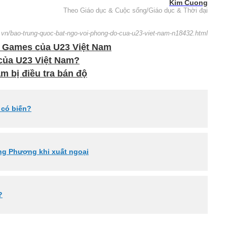
Kim Cuong
Theo Giáo dục & Cuộc sống/Giáo dục & Thời đại
i.vn/bao-trung-quoc-bat-ngo-voi-phong-do-cua-u23-viet-nam-n18432.html
A Games của U23 Việt Nam
 của U23 Việt Nam?
m bị điều tra bán độ
 có biến?
ng Phượng khi xuất ngoại
?