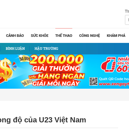
Tì
CẢNH BÁO
SỨC KHỎE
THỂ THAO
CÔNG NGHỆ
KHÁM PHÁ
BÌNH LUẬN
HẬU TRƯỜNG
ong độ của U23 Việt Nam