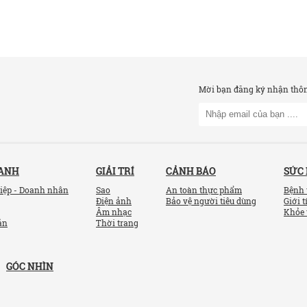
Mời bạn đăng ký nhận thông
OANH
GIẢI TRÍ
CẢNH BÁO
SỨC
iệp - Doanh nhân
Sao
An toàn thực phẩm
Bệnh 
Điện ảnh
Bảo vệ người tiêu dùng
Giới t
Âm nhạc
Khỏe 
ản
Thời trang
GÓC NHÌN