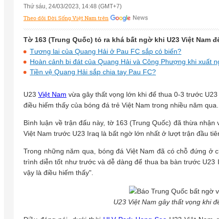
Thứ sáu, 24/03/2023, 14:48 (GMT+7)
Theo dõi Đời Sống Việt Nam trên
Tờ 163 (Trung Quốc) tỏ ra khá bất ngờ khi U23 Việt Nam đ
Tương lai của Quang Hải ở Pau FC sắp có biến?
Hoàn cảnh bi đát của Quang Hải và Công Phượng khi xuất n
Tiền vệ Quang Hải sắp chia tay Pau FC?
U23
Việt Nam
vừa gây thất vọng lớn khi để thua 0-3 trước U23 
điều hiếm thấy của bóng đá trẻ Việt Nam trong nhiều năm qua.
Bình luận về trận đấu này, tờ 163 (Trung Quốc) đã thừa nhận
Việt Nam trước U23 Iraq là bất ngờ lớn nhất ở lượt trận đầu ti
Trong những năm qua, bóng đá Việt Nam đã có chỗ đứng ở ch
trình diễn tốt như trước và dễ dàng để thua ba bàn trước U23 
vậy là điều hiếm thấy".
U23 Việt Nam gây thất vọng khi đ