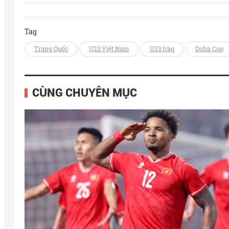
Tag
Trung Quốc
U23 Việt Nam
U23 Iraq
Doha Cup
CÙNG CHUYÊN MỤC