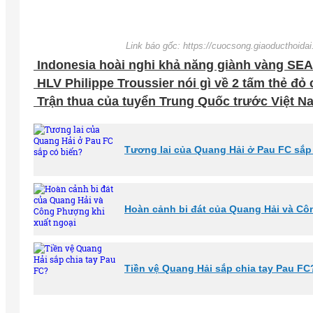
Link báo gốc: https://cuocsong.giaoducthoida
Indonesia hoài nghi khả năng giành vàng SE
HLV Philippe Troussier nói gì về 2 tấm thẻ đỏ
Trận thua của tuyển Trung Quốc trước Việt Na
Tương lai của Quang Hải ở Pau FC sắp
Hoàn cảnh bi đát của Quang Hải và Cô
Tiền vệ Quang Hải sắp chia tay Pau FC