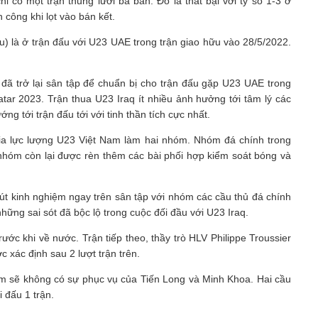
 có một trận thủng lưới ba bàn. Đó là thất bại với tỷ số 1-3 ở
 công khi lọt vào bán kết.
u) là ở trận đấu với U23 UAE trong trận giao hữu vào 28/5/2022.
đã trở lại sân tập để chuẩn bị cho trận đấu gặp U23 UAE trong
r 2023. Trận thua U23 Iraq ít nhiều ảnh hưởng tới tâm lý các
ng tới trận đấu tới với tinh thần tích cực nhất.
chia lực lượng U23 Việt Nam làm hai nhóm. Nhóm đá chính trong
i nhóm còn lại được rèn thêm các bài phối hợp kiểm soát bóng và
t kinh nghiệm ngay trên sân tập với nhóm các cầu thủ đá chính
những sai sót đã bộc lộ trong cuộc đối đầu với U23 Iraq.
ớc khi về nước. Trận tiếp theo, thầy trò HLV Philippe Troussier
 xác định sau 2 lượt trận trên.
m sẽ không có sự phục vụ của Tiến Long và Minh Khoa. Hai cầu
i đấu 1 trận.