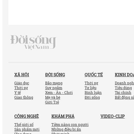
XÃ HỘI
ĐỜI SỐNG
QUỐC TẾ
KINH D
Giáo dục
Bão mạng
Thời sự
Doanh ngh
Thời sự
Suy ngẫm
Tư liệu
Tiêu dùng
Y tế
Xem - Ăn - Chơi
Bình luận
Tài chính
Giao thông
Mẹ và bé
Đời sống
Bất động s
Giới Trẻ
CÔNG NGHỆ
KHÁM PHÁ
VIDEO-CLIP
Thế giới số
Tiềm năng con người
Sản phẩm mới
Những điều bí ẩn
Ứng dụng
Phát minh