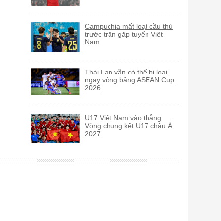
Campuchia mất loạt cầu thủ
trước trận gặp tuyển Việt
Nam
Thái Lan vẫn có thể bị loại
ngay vòng bảng ASEAN Cup
2026
U17 Việt Nam vào thẳng
Vòng chung kết U17 châu Á
2027