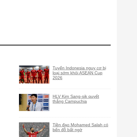
Tuyển Indonesia nguy cơ bị
loại sớm khỏi ASEAN Cup
2026
HLV Kim Sang-sik quyết
thắng Campuchia
Tiền đạo Mohamed Salah có
bến đỗ bất ngờ