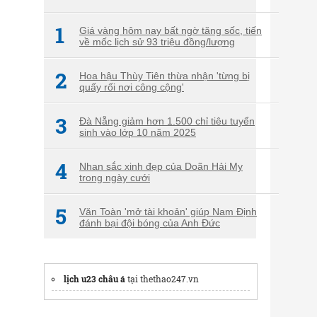
1
Giá vàng hôm nay bất ngờ tăng sốc, tiến
về mốc lịch sử 93 triệu đồng/lượng
2
Hoa hậu Thùy Tiên thừa nhận 'từng bị
quấy rối nơi công cộng'
3
Đà Nẵng giảm hơn 1.500 chỉ tiêu tuyển
sinh vào lớp 10 năm 2025
4
Nhan sắc xinh đẹp của Doãn Hải My
trong ngày cưới
5
Văn Toàn 'mở tài khoản' giúp Nam Định
đánh bại đội bóng của Anh Đức
lịch u23 châu á
tại thethao247.vn