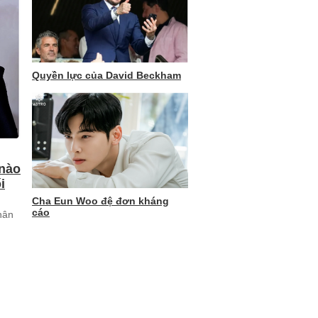
Quyền lực của David Beckham
 nào
i
Cha Eun Woo đệ đơn kháng
cáo
hân