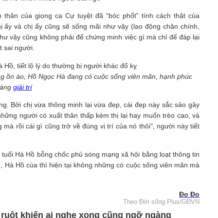
thân của giọng ca Cự tuyệt đã “bóc phốt” tính cách thật của
ị ấy và chị ấy cũng sẽ sống mãi như vậy (lao động chân chính,
như vậy cũng không phải để chứng minh việc gì mà chỉ để đáp lại
 sai người.
những ồn ào, Hồ Ngọc Hà đang có cuộc sống viên mãn, hạnh phúc
 làng
giải trí
​
ồng. Bởi chị vừa thông minh lại vừa đẹp, cái đẹp này sắc sảo gây
 những người có xuất thân thấp kém thị lại hay muốn trèo cao, và
à rồi cái gì cũng trở về đúng vị trí của nó thôi", người này tiết
n tuổi Hà Hồ bỗng chốc phủ sóng mạng xã hội bằng loạt thông tin
ió, Hà Hồ của thì hiện tại không những có cuộc sống viên mãn mà
Đo Đo
Theo Đời sống Plus/GĐVN
i ruột khiến ai nghe xong cũng ngỡ ngàng