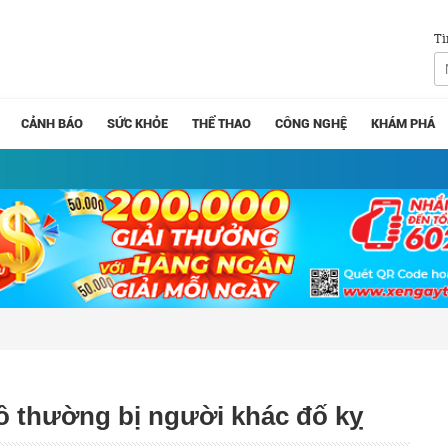
Tì
CẢNH BÁO
SỨC KHỎE
THỂ THAO
CÔNG NGHỆ
KHÁM PHÁ
 Hồ thường bị người khác đố kỵ