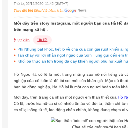
Thứ tư, 02/12/2020, 11:42 (GMT+7)
Theo dõi Đời Sống Việt Nam trên
Mới đây trên story Instagram, một người bạn của Hà Hồ đã
trên mạng xã hội.
Hà Hồ
Sự kiện:
Phi Nhung bật khóc, tiết lộ về cha của con gái ruột khiến a
Tan chảy với lời nhắn ngọt ngào của Sơn Tùng gửi đến em tr
Khối bã thức ăn lớn trong dạ dày khiến người phụ nữ xuất hu
Hồ Ngọc Hà có lẽ là một trong những sao nữ nổi tiếng và cũ
nghiệp của cô luôn là đề tài soi mói của khán giả. Mặc dù th
bạn bè đồng nghiệp, Hà Hồ lại là một con người hoàn toàn khá
Mới đây, trên trang cá nhân một người em thân thiết của
Hồ N
Có lẽ, trước kia nữ ca sĩ có nhiều ồn ào về đời tư, thậm chí từ
ca sĩ lại sống tử tế, lao động chân chính, không đụng chạm ai 
Chia sẻ của một người bạn về 