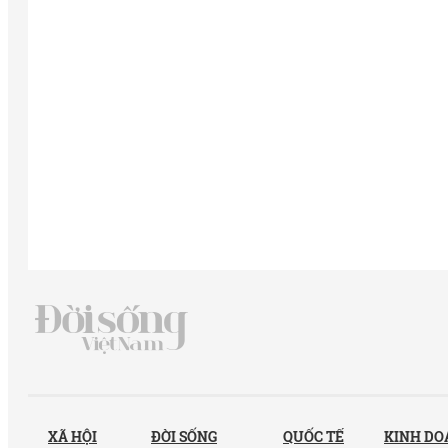
XÃ HỘI
ĐỜI SỐNG
QUỐC TẾ
KINH D