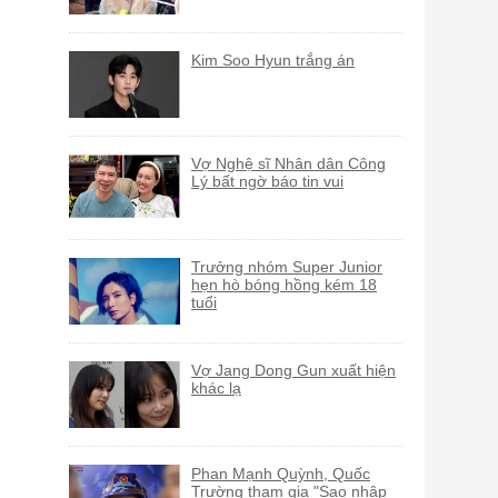
Kim Soo Hyun trắng án
Vợ Nghệ sĩ Nhân dân Công
Lý bất ngờ báo tin vui
Trưởng nhóm Super Junior
hẹn hò bóng hồng kém 18
tuổi
Vợ Jang Dong Gun xuất hiện
khác lạ
Phan Mạnh Quỳnh, Quốc
Trường tham gia "Sao nhập