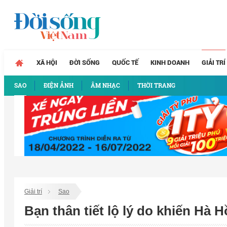
XÃ HỘI
ĐỜI SỐNG
QUỐC TẾ
KINH DOANH
GIẢI TRÍ
SAO
ĐIỆN ẢNH
ÂM NHẠC
THỜI TRANG
Giải trí
Sao
Bạn thân tiết lộ lý do khiến Hà