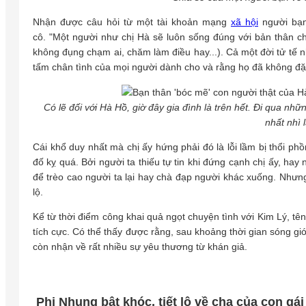
Nhận được câu hỏi từ một tài khoản mạng
xã hội
người bạn 
cô. "Một người như chị Hà sẽ luôn sống đúng với bản thân ch
không đụng chạm ai, chăm làm điều hay...). Cả một đời tử tế 
tấm chân tình của mọi người dành cho và rằng họ đã không đặt
Có lẽ đối với Hà Hồ, giờ đây gia đình là trên hết. Đi qua 
nhất nhì
Cái khổ duy nhất mà chị ấy hứng phải đó là lỗi lầm bị thổi ph
đố kỵ quá. Bởi người ta thiếu tự tin khi đứng cạnh chị ấy, hay
để trèo cao người ta lại hay chà đạp người khác xuống. Nhưng m
lộ.
Kể từ thời điểm công khai quả ngọt chuyện tình với Kim Lý, tê
tích cực. Có thể thấy được rằng, sau khoảng thời gian sóng g
còn nhận về rất nhiều sự yêu thương từ khán giả.
Phi Nhung bật khóc, tiết lộ về cha của con gá