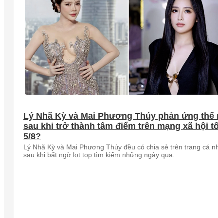
Lý Nhã Kỳ và Mai Phương Thúy phản ứng thế
sau khi trở thành tâm điểm trên mạng xã hội tố
5/8?
Lý Nhã Kỳ và Mai Phương Thúy đều có chia sẻ trên trang cá n
sau khi bất ngờ lọt top tìm kiếm những ngày qua.