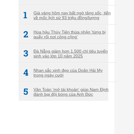
1
Giá vàng hôm nay bất ngờ tăng sốc, tiến
về mốc lịch sử 93 triệu đồng/lượng
2
Hoa hậu Thùy Tiên thừa nhận 'từng bị
quấy rối nơi công cộng'
3
Đà Nẵng giảm hơn 1.500 chỉ tiêu tuyển
sinh vào lớp 10 năm 2025
4
Nhan sắc xinh đẹp của Doãn Hải My
trong ngày cưới
5
Văn Toàn 'mở tài khoản' giúp Nam Định
đánh bại đội bóng của Anh Đức