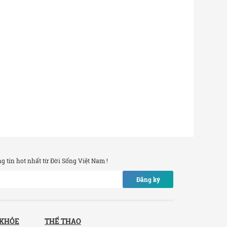
 tin hot nhất từ Đời Sống Việt Nam !
Đăng ký
 KHỎE
THỂ THAO