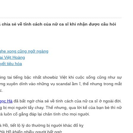
 chia sẻ về tính cách của nữ ca sĩ khi nhận được câu hỏi
i nghe xong cũng ngỡ ngàng
ai Việt Hoàng
yết tiêu hóa
ng tai tiếng bậc nhất showbiz Việt khi cuộc sống cũng như sự
ường xuyên dính vào những vụ scandal ầm ĩ, thế nhưng trong mắt
c.
gọc Hà
đã bất ngờ chia sẻ về tính cách của nữ ca sĩ ở ngoài đời.
ng bị mọi người tẩy chay. Thế nhưng, qua lời kể của bạn bè thì nữ
và luôn cố gắng đáp lại chân tình cho mọi người.
Hà Hồ khiến nhiều người bất ngờ