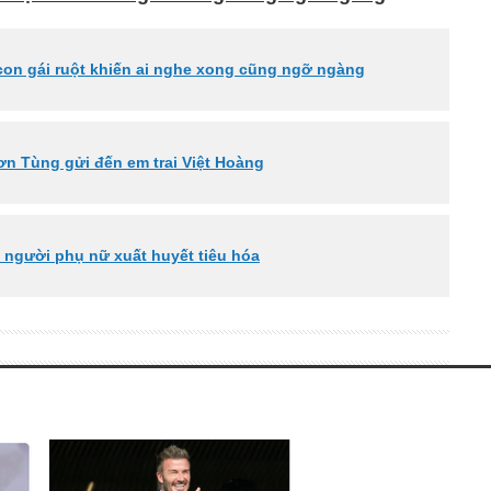
 con gái ruột khiến ai nghe xong cũng ngỡ ngàng
ơn Tùng gửi đến em trai Việt Hoàng
n người phụ nữ xuất huyết tiêu hóa