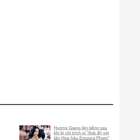
Hương Giang lên tiếng sau
khi bị chỉ trích vì "thái độ với
tân Hoa hậu Emoura Phạm"