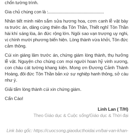
chốn tường trình.
Gia chủ chúng con là :...............................................
Nhân tiết minh niên sắm sửa hương hoa, cơm canh lễ vật bày
ra trước án, dâng cúng thiên địa Tôn Thần, Thiết nghĩ Tôn Thần
hài khí sáng lòa, ân đức rộng lớn. Ngôi sao vạn trượng uy nghi,
vị chính mười phương biến hiện. Lòng thành vừa khởi, Tôn đức
cảm thông.
Cúi xin giáng lâm trước án, chứng giám lòng thành, thụ hưởng
lễ vật. Nguyện cho chúng con mọi người hoan hỷ vinh xương,
con cháu cát tường khang kiện. Mong ơn Đương Cảnh Thành
Hoàng, đôi đức Tôn Thần bản xứ sự nghiệp hanh thông, sở càu
như ý.
Giải tấm lòng thành cúi xin chứng giám.
Cẩn Cáo!
Linh Lan ( T/H)
Theo Giáo dục & Cuộc sống/Giáo dục & Thời đại
Link báo gốc: https://cuocsong.giaoducthoidai.vn/bai-van-khan-