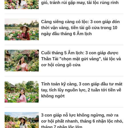
gió, tránh rủi gặp may, tài lộc rủng rỉnh
Càng siêng càng có lộc: 3 con giáp đón
thời vận vàng, tiền tài gõ cửa trong 10
ngày đầu tháng 6 Âm lịch
Cuối tháng 5 Âm lịch: 3 con giáp được
Thần Tài "chọn mặt gửi vàng", tài lộc và
cơ hội cùng gõ cửa
Tính toán kỹ càng, 3 con giáp đầu tư mát
tay, tích lũy nguồn lực, 2 tuần tới tiền về
không ngớt
3 con giáp nỗ lực không ngừng, mở ra
cơ hội phất nhanh, tháng 6 nhận lộc nhỏ,
tháng 7 nhận lộc lớn