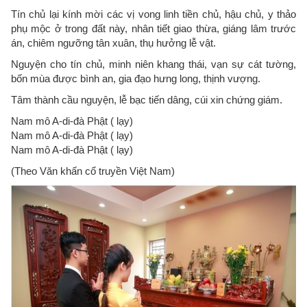
Tín chủ lại kính mời các vị vong linh tiền chủ, hậu chủ, y thảo
phụ mộc ở trong đất này, nhân tiết giao thừa, giáng lâm trước
án, chiêm ngưỡng tân xuân, thụ hưởng lễ vật.
Nguyện cho tín chủ, minh niên khang thái, vạn sự cát tường,
bốn mùa được bình an, gia đạo hưng long, thịnh vượng.
Tâm thành cầu nguyện, lễ bạc tiến dâng, cúi xin chứng giám.
Nam mô A-di-đà Phật ( lạy)
Nam mô A-di-đà Phật ( lạy)
Nam mô A-di-đà Phật ( lạy)
(Theo Văn khấn cổ truyền Việt Nam)