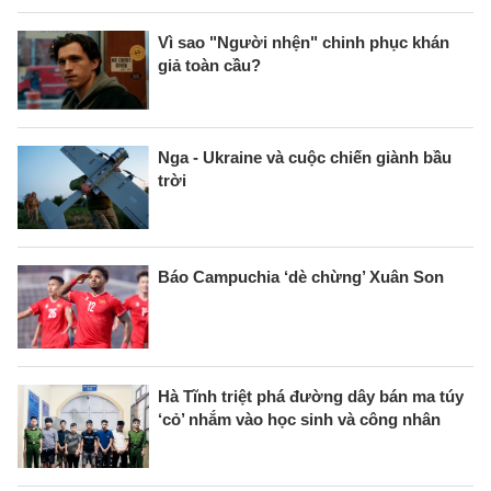
Vì sao "Người nhện" chinh phục khán
giả toàn cầu?
Nga - Ukraine và cuộc chiến giành bầu
trời
Báo Campuchia ‘dè chừng’ Xuân Son
Hà Tĩnh triệt phá đường dây bán ma túy
‘cỏ’ nhắm vào học sinh và công nhân