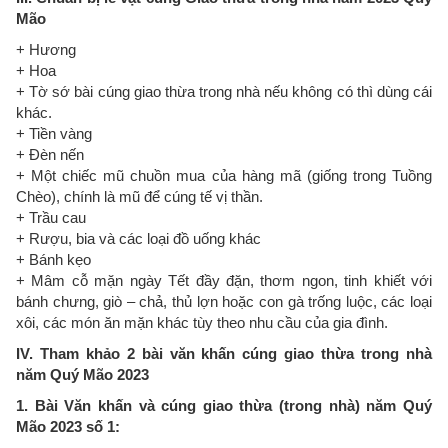
Mão
+ Hương
+ Hoa
+ Tờ sớ bài cúng giao thừa trong nhà nếu không có thì dùng cái
khác.
+ Tiền vàng
+ Đèn nến
+ Một chiếc mũ chuồn mua của hàng mã (giống trong Tuồng
Chèo), chính là mũ để cúng tế vị thần.
+ Trầu cau
+ Rượu, bia và các loại đồ uống khác
+ Bánh kẹo
+ Mâm cỗ mặn ngày Tết đầy đặn, thơm ngon, tinh khiết với
bánh chưng, giò – chả, thủ lợn hoặc con gà trống luộc, các loại
xôi, các món ăn mặn khác tùy theo nhu cầu của gia đình.
IV. Tham khảo 2 bài văn khấn cúng giao thừa trong nhà
năm Quý Mão 2023
1. Bài Văn khấn và cúng giao thừa (trong nhà) năm Quý
Mão 2023 số 1: