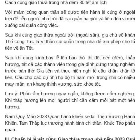
Cách cúng giao thừa trong nhà đêm 30 tết âm lịch
Với mâm cúng quan thần sẽ được tiến hành lễ cúng ở ngoài
trời để tiễn người nhà trời đã cai quản hạ giới và tiếp đón vị mới
xuống cai quản công việc.
Sau khi cúng giao thừa ngoài trời (ngoài sân), gia chủ sẽ khấn
Thổ công, tức là vị thần cai quản trong nhà để xin phép cho tổ
tiên về ăn Tết.
Sau khi cung kính bày lễ lên bàn thờ thì đốt nến (đèn), thắp
hương, tất cả các thành viên trong gia đình đứng trang nghiêm
trước bàn thờ Gia tiên và thực hiện nghi lễ cầu khấn khấn tổ
tiên. Cầu cho các cụ phù hộ độ trì năm mới trong nhà có nhiều
may mắn, an khang thịnh vượng, sức khỏe tốt.
Lưu ý: Phải cắm hương ngay ngắn, không được cắm nghiêng.
Khi thắp hương lên mọi người chỉ cần cắm mỗi bát một nén
hương.
Năm Quý Mão 2023 Quan hành khiển sẽ là: Triệu Vương Hành
Khiển, Tam Thập lục thương hành binh chi thần, Khúc Tào phán
quan.
III. Chuẩn bị lễ vật cúng Giao thừa trong nhà năm 2023 Quý