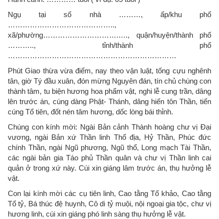
Ngụ tại số nhà ………, ấp/khu phố
……………………………………..,
xã/phường………………………….…., quận/huyện/thành phố
……….., tỉnh/thành phố
……………………………………………………………
Phút Giao thừa vừa điểm, nay theo vận luật, tống cựu nghênh
tân, giờ Tý đầu xuân, đón mừng Nguyên đán, tín chủ chúng con
thành tâm, tu biện hương hoa phẩm vật, nghi lễ cung trần, dâng
lên trước án, cúng dàng Phật- Thánh, dâng hiến tôn Thần, tiến
cúng Tổ tiên, đốt nén tâm hương, dốc lòng bái thỉnh.
Chúng con kính mời: Ngài Bản cảnh Thành hoàng chư vị Đại
vương, ngài Bản xứ Thần linh Thổ địa, Hỷ Thần, Phúc đức
chính Thần, ngài Ngũ phương, Ngũ thổ, Long mạch Tài Thần,
các ngài bản gia Táo phủ Thần quân và chư vị Thần linh cai
quản ở trong xứ này. Cúi xin giáng lâm trước án, thụ hưởng lễ
vật.
Con lại kính mời các cụ tiên linh, Cao tằng Tổ khảo, Cao tằng
Tổ tỷ, Bá thúc đệ huynh, Cô di tỷ muội, nội ngoại gia tộc, chư vị
hương linh, cúi xin giáng phó linh sàng thụ hưởng lễ vật.