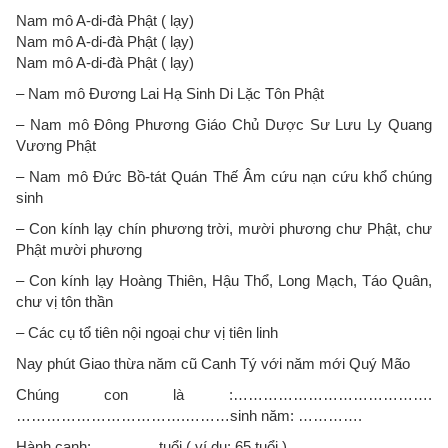
Nam mô A-di-đà Phật ( lạy)
Nam mô A-di-đà Phật ( lạy)
Nam mô A-di-đà Phật ( lạy)
– Nam mô Đương Lai Hạ Sinh Di Lặc Tôn Phật
– Nam mô Đông Phương Giáo Chủ Dược Sư Lưu Ly Quang
Vương Phật
– Nam mô Đức Bồ-tát Quán Thế Âm cứu nạn cứu khổ chúng
sinh
– Con kính lạy chín phương trời, mười phương chư Phật, chư
Phật mười phương
– Con kính lạy Hoàng Thiên, Hậu Thổ, Long Mạch, Táo Quân,
chư vị tôn thần
– Các cụ tổ tiên nội ngoại chư vị tiên linh
Nay phút Giao thừa năm cũ Canh Tý với năm mới Quý Mão
Chúng con là :………………………………….
…………………………….………sinh năm: ………….
Hành canh: ………… tuổi ( ví dụ: 65 tuổi )