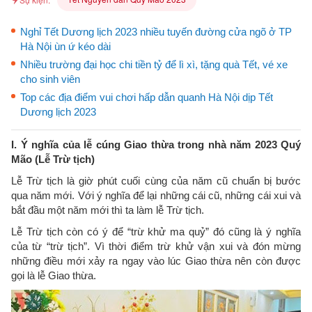
Nghỉ Tết Dương lịch 2023 nhiều tuyến đường cửa ngõ ở TP
Hà Nội ùn ứ kéo dài
Nhiều trường đại học chi tiền tỷ để lì xì, tặng quà Tết, vé xe
cho sinh viên
Top các địa điểm vui chơi hấp dẫn quanh Hà Nội dịp Tết
Dương lịch 2023
I. Ý nghĩa của lễ cúng Giao thừa trong nhà năm 2023 Quý
Mão (Lễ Trừ tịch)
Lễ Trừ tịch là giờ phút cuối cùng của năm cũ chuẩn bị bước
qua năm mới. Với ý nghĩa để lại những cái cũ, những cái xui và
bắt đầu một năm mới thì ta làm lễ Trừ tịch.
Lễ Trừ tịch còn có ý để “trừ khử ma quỷ” đó cũng là ý nghĩa
của từ “trừ tịch”. Vì thời điểm trừ khử vận xui và đón mừng
những điều mới xảy ra ngay vào lúc Giao thừa nên còn được
gọi là lễ Giao thừa.