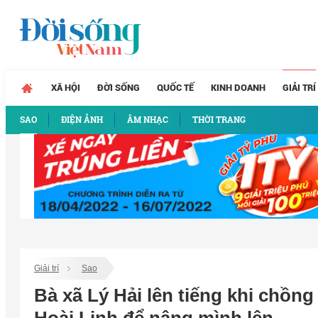
XÃ HỘI
ĐỜI SỐNG
QUỐC TẾ
KINH DOANH
GIẢI TRÍ
SAO
ĐIỆN ẢNH
ÂM NHẠC
THỜI TRANG
Giải trí
Sao
Bà xã Lý Hải lên tiếng khi chồng