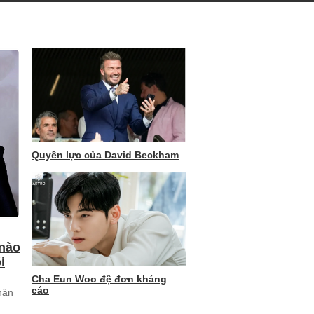
Quyền lực của David Beckham
 nào
i
Cha Eun Woo đệ đơn kháng
cáo
hân