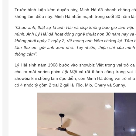
Trước bình luận kém duyên này, Minh Hà đã nhanh chóng có 
không làm điều này. Minh Hà nhấn mạnh trong suốt 30 năm làm 
"Chào anh, thật sự là anh Hải và ekip không bao giờ làm việ
mình. Anh Lý Hải đã hoạt động nghệ thuật hơn 30 năm nay và ch
không phải ngày 1 ngày 2, rất mong anh kiểm chứng lại. Tấm hì
tâm thư em gửi anh xem nhé. Tuy nhiên, thiện chí của mìn
thông cảm".
Lý Hải sinh năm 1968 bước vào showbiz Việt trong vai trò c
cho ra mắt series phim
Lật Mặt
và rất thành công trong vai 
showbiz khi chồng làm đạo diễn, còn Minh Hà đóng vai trò nhà 
có 4 nhóc tỳ gồm 2 trai 2 gái là Rio, Mio, Chery và Sunny.