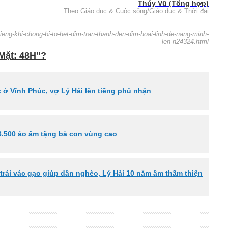
Thúy Vũ (Tổng hợp)
Theo Giáo dục & Cuộc sống/Giáo dục & Thời đại
tieng-khi-chong-bi-to-het-dim-tran-thanh-den-dim-hoai-linh-de-nang-minh-
len-n24324.html
 Mặt: 48H”?
 ở Vĩnh Phúc, vợ Lý Hải lên tiếng phủ nhận
3.500 áo ấm tặng bà con vùng cao
trái vác gạo giúp dân nghèo, Lý Hải 10 năm âm thầm thiện