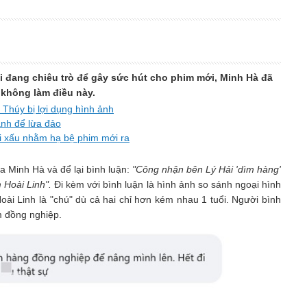
ải đang chiêu trò để gây sức hút cho phim mới, Minh Hà đã
 không làm điều này.
 Thúy bị lợi dụng hình ảnh
ảnh để lừa đảo
ơi xấu nhằm hạ bệ phim mới ra
a Minh Hà và để lại bình luận:
"Công nhận bên Lý Hải 'dìm hàng'
 Hoài Linh".
Đi kèm với bình luận là hình ảnh so sánh ngoại hình
Hoài Linh là "chú" dù cả hai chỉ hơn kém nhau 1 tuổi. Người bình
ìm đồng nghiệp.