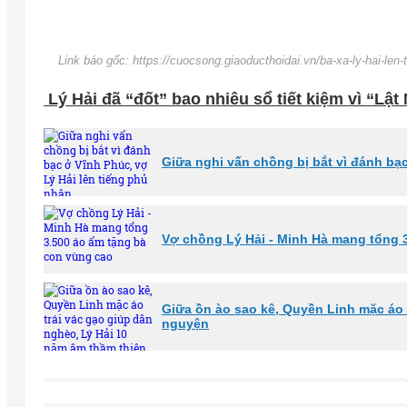
Link báo gốc: https://cuocsong.giaoducthoidai.vn/ba-xa-ly-hai-len-
Lý Hải đã “đốt” bao nhiêu sổ tiết kiệm vì “Lật
Giữa nghi vấn chồng bị bắt vì đánh bạc
Vợ chồng Lý Hải - Minh Hà mang tổng 
Giữa ồn ào sao kê, Quyền Linh mặc áo 
nguyện