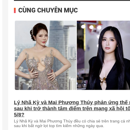
CÙNG CHUYÊN MỤC
Lý Nhã Kỳ và Mai Phương Thúy phản ứng thế
sau khi trở thành tâm điểm trên mạng xã hội tố
5/8?
Lý Nhã Kỳ và Mai Phương Thúy đều có chia sẻ trên trang cá n
sau khi bất ngờ lọt top tìm kiếm những ngày qua.