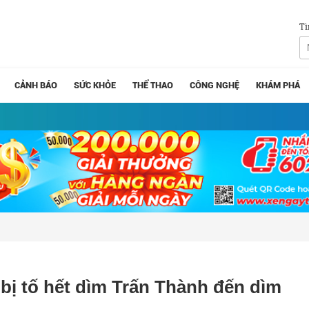
Tì
CẢNH BÁO
SỨC KHỎE
THỂ THAO
CÔNG NGHỆ
KHÁM PHÁ
 bị tố hết dìm Trấn Thành đến dìm