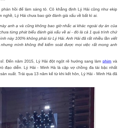
phản hồi để làm sáng tỏ. Cô khẳng định Lý Hải cũng như ekip
nghề, Lý Hải chưa bao giờ đánh giá xấu về bất kì ai.
c này anh ạ và cũng không bao giờ nhắc ai khác ngoài dự án của
ưa từng phát biểu đánh giá xấu về ai - đó là cả 1 quá trình chứ
nh này 100% không phải từ Lý Hải. Anh Hải đã rất nhiều lần viết
h nhưng mình không thể kiểm soát được mọi việc rất mong anh
a sĩ. Đến năm 2015, Lý Hải đột ngột rẽ hướng sang làm
phim
và
trò đạo diễn. Lý Hải - Minh Hà là cặp vợ chồng đa tài bậc nhất
sản xuất. Trải qua 13 năm kể từ khi kết hôn, Lý Hải - Minh Hà đã