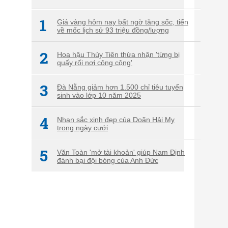
1
Giá vàng hôm nay bất ngờ tăng sốc, tiến
về mốc lịch sử 93 triệu đồng/lượng
2
Hoa hậu Thùy Tiên thừa nhận 'từng bị
quấy rối nơi công cộng'
3
Đà Nẵng giảm hơn 1.500 chỉ tiêu tuyển
sinh vào lớp 10 năm 2025
4
Nhan sắc xinh đẹp của Doãn Hải My
trong ngày cưới
5
Văn Toàn 'mở tài khoản' giúp Nam Định
đánh bại đội bóng của Anh Đức