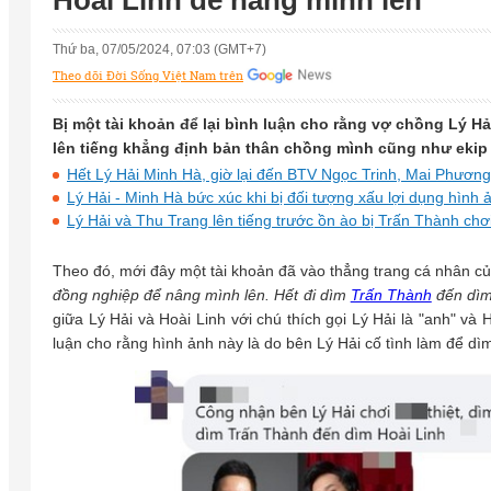
Hoài Linh để nâng mình lên
Thứ ba, 07/05/2024, 07:03 (GMT+7)
Theo dõi Đời Sống Việt Nam trên
Bị một tài khoản để lại bình luận cho rằng vợ chồng Lý H
lên tiếng khẳng định bản thân chồng mình cũng như ekip
Hết Lý Hải Minh Hà, giờ lại đến BTV Ngọc Trinh, Mai Phương
Lý Hải - Minh Hà bức xúc khi bị đối tượng xấu lợi dụng hình 
Lý Hải và Thu Trang lên tiếng trước ồn ào bị Trấn Thành ch
Theo đó, mới đây một tài khoản đã vào thẳng trang cá nhân củ
đồng nghiệp để nâng mình lên. Hết đi dìm
Trấn Thành
đến dìm
giữa Lý Hải và Hoài Linh với chú thích gọi Lý Hải là "anh" và 
luận cho rằng hình ảnh này là do bên Lý Hải cố tình làm để d