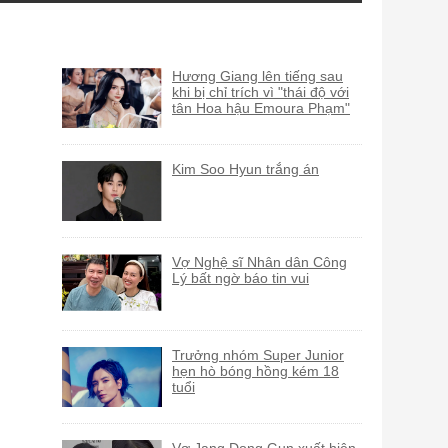
Hương Giang lên tiếng sau
khi bị chỉ trích vì "thái độ với
tân Hoa hậu Emoura Phạm"
Kim Soo Hyun trắng án
Vợ Nghệ sĩ Nhân dân Công
Lý bất ngờ báo tin vui
Trưởng nhóm Super Junior
hẹn hò bóng hồng kém 18
tuổi