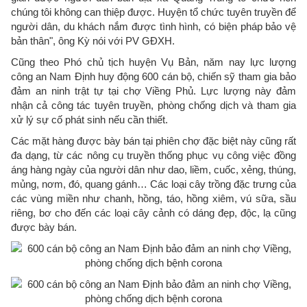
chúng tôi không can thiệp được. Huyện tổ chức tuyên truyền để
người dân, du khách nắm được tình hình, có biện pháp bảo vệ
bản thân", ông Kỳ nói với PV GĐXH.
Cũng theo Phó chủ tịch huyện Vụ Bản, năm nay lực lượng
công an Nam Định huy động 600 cán bộ, chiến sỹ tham gia bảo
đảm an ninh trật tự tại chợ Viềng Phủ. Lực lượng này đảm
nhận cả công tác tuyên truyền, phòng chống dịch và tham gia
xử lý sự cố phát sinh nếu cần thiết.
Các mặt hàng được bày bán tại phiên chợ đặc biệt này cũng rất
đa dạng, từ các nông cụ truyền thống phục vụ công việc đồng
áng hàng ngày của người dân như dao, liềm, cuốc, xẻng, thúng,
mủng, nơm, đó, quang gánh… Các loại cây trồng đặc trưng của
các vùng miền như chanh, hồng, táo, hồng xiêm, vú sữa, sầu
riêng, bơ cho đến các loại cây cảnh có dáng đẹp, độc, lạ cũng
được bày bán.