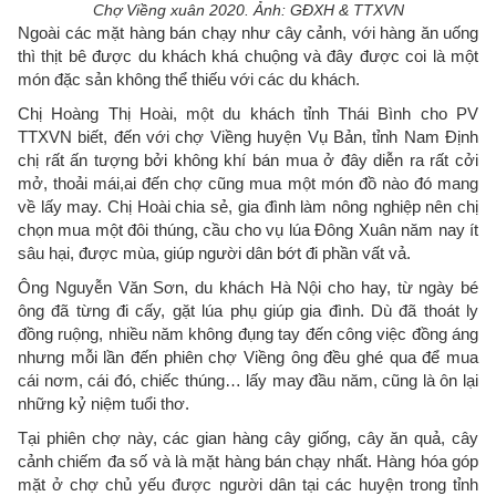
Chợ Viềng xuân 2020. Ảnh: GĐXH & TTXVN
Ngoài các mặt hàng bán chạy như cây cảnh, với hàng ăn uống
thì thịt bê được du khách khá chuộng và đây được coi là một
món đặc sản không thể thiếu với các du khách.
Chị Hoàng Thị Hoài, một du khách tỉnh Thái Bình cho PV
TTXVN biết, đến với chợ Viềng huyện Vụ Bản, tỉnh Nam Định
chị rất ấn tượng bởi không khí bán mua ở đây diễn ra rất cởi
mở, thoải mái,ai đến chợ cũng mua một món đồ nào đó mang
về lấy may. Chị Hoài chia sẻ, gia đình làm nông nghiệp nên chị
chọn mua một đôi thúng, cầu cho vụ lúa Đông Xuân năm nay ít
sâu hại, được mùa, giúp người dân bớt đi phần vất vả.
Ông Nguyễn Văn Sơn, du khách Hà Nội cho hay, từ ngày bé
ông đã từng đi cấy, gặt lúa phụ giúp gia đình. Dù đã thoát ly
đồng ruộng, nhiều năm không đụng tay đến công việc đồng áng
nhưng mỗi lần đến phiên chợ Viềng ông đều ghé qua để mua
cái nơm, cái đó, chiếc thúng… lấy may đầu năm, cũng là ôn lại
những kỷ niệm tuổi thơ.
Tại phiên chợ này, các gian hàng cây giống, cây ăn quả, cây
cảnh chiếm đa số và là mặt hàng bán chạy nhất. Hàng hóa góp
mặt ở chợ chủ yếu được người dân tại các huyện trong tỉnh