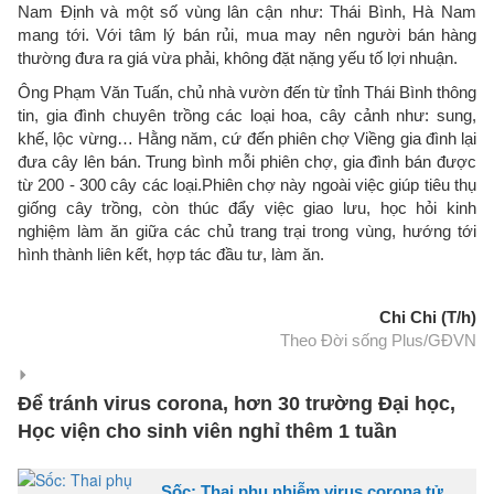
Nam Định và một số vùng lân cận như: Thái Bình, Hà Nam
mang tới. Với tâm lý bán rủi, mua may nên người bán hàng
thường đưa ra giá vừa phải, không đặt nặng yếu tố lợi nhuận.
Ông Phạm Văn Tuấn, chủ nhà vườn đến từ tỉnh Thái Bình thông
tin, gia đình chuyên trồng các loại hoa, cây cảnh như: sung,
khế, lộc vừng… Hằng năm, cứ đến phiên chợ Viềng gia đình lại
đưa cây lên bán. Trung bình mỗi phiên chợ, gia đình bán được
từ 200 - 300 cây các loại.Phiên chợ này ngoài việc giúp tiêu thụ
giống cây trồng, còn thúc đẩy việc giao lưu, học hỏi kinh
nghiệm làm ăn giữa các chủ trang trại trong vùng, hướng tới
hình thành liên kết, hợp tác đầu tư, làm ăn.
Chi Chi (T/h)
Theo Đời sống Plus/GĐVN
Để tránh virus corona, hơn 30 trường Đại học,
Học viện cho sinh viên nghỉ thêm 1 tuần
Sốc: Thai phụ nhiễm virus corona tử