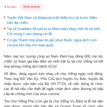
Virus corona
Sự kiện:
Tuyển Việt Nam và Malaysia mất nhiều trụ cột trước thềm
trận đại chiến
Tài xế Grabbike 65 tuổi bị xe Mercedes tông chết rồi bỏ trốn:
Chỉ mong 1 nén nhang xin lỗi
Cô gái Thanh Hóa phao tin giả 'phun thuốc ngừa dịch cúm
corona trên bầu trời toàn quốc'
Năm nay lực lượng công an Nam Định huy động 600 cán bộ,
chiến sỹ tham gia bảo đảm an ninh trật tự tại chợ Viềng và kết
hợp phòng chống dịch bệnh nCoV.
Về đêm, dòng người kéo nhau về chợ Viềng ngày một đông.
Theo ông Đỗ Văn Kỳ, Phó Chủ tịch huyện Vụ Bản, huyện đã
nhận được văn bản của Bộ VH-TT-DL về việc dừng tổ chức
các lễ hội nếu cần thiết để ngăn chặn dịch viêm đường hô hấp
cấp do chủng mới của virus corona.
"Do chợ Viềng Phủ (còn gọi là chợ Viềng Vụ Bản) là lễ hội dân
gian được người dân bản địa xã Quang Trung tổ chức nên