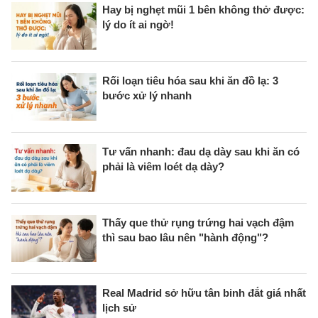
Hay bị nghẹt mũi 1 bên không thở được:
lý do ít ai ngờ!
Rối loạn tiêu hóa sau khi ăn đồ lạ: 3
bước xử lý nhanh
Tư vấn nhanh: đau dạ dày sau khi ăn có
phải là viêm loét dạ dày?
Thấy que thử rụng trứng hai vạch đậm
thì sau bao lâu nên "hành động"?
Real Madrid sở hữu tân binh đắt giá nhất
lịch sử