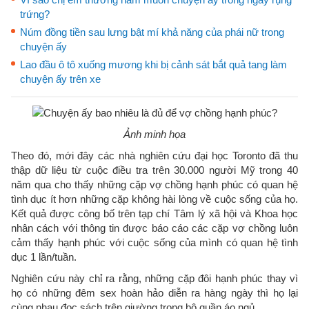
trứng?
Núm đồng tiền sau lưng bật mí khả năng của phái nữ trong
chuyện ấy
Lao đầu ô tô xuống mương khi bị cảnh sát bắt quả tang làm
chuyện ấy trên xe
Ảnh minh họa
Theo đó, mới đây các nhà nghiên cứu đại học Toronto đã thu
thập dữ liệu từ cuộc điều tra trên 30.000 người Mỹ trong 40
năm qua cho thấy những cặp vợ chồng hạnh phúc có quan hệ
tình dục ít hơn những cặp không hài lòng về cuộc sống của họ.
Kết quả được công bố trên tạp chí Tâm lý xã hội và Khoa học
nhân cách với thông tin được báo cáo các cặp vợ chồng luôn
cảm thấy hạnh phúc với cuộc sống của mình có quan hệ tình
dục 1 lần/tuần.
Nghiên cứu này chỉ ra rằng, những cặp đôi hạnh phúc thay vì
họ có những đêm sex hoàn hảo diễn ra hàng ngày thì họ lại
cùng nhau đọc sách trên giường trong bộ quần áo ngủ.