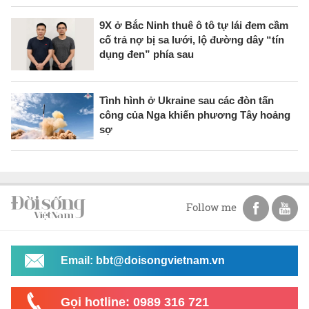
9X ở Bắc Ninh thuê ô tô tự lái đem cầm
cố trả nợ bị sa lưới, lộ đường dây “tín
dụng đen” phía sau
Tình hình ở Ukraine sau các đòn tấn
công của Nga khiến phương Tây hoảng
sợ
Follow me
Email: bbt@doisongvietnam.vn
Gọi hotline: 0989 316 721