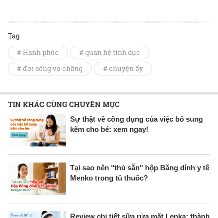
Tag
# Hạnh phúc
# quan hệ tình dục
# đời sống vợ chồng
# chuyện ấy
TIN KHÁC CÙNG CHUYÊN MỤC
Sự thật về công dụng của việc bổ sung
kẽm cho bé: xem ngay!
Tại sao nên "thủ sẵn" hộp Băng dính y tế
Menko trong tủ thuốc?
Review chi tiết sữa rửa mặt Lenka: thành