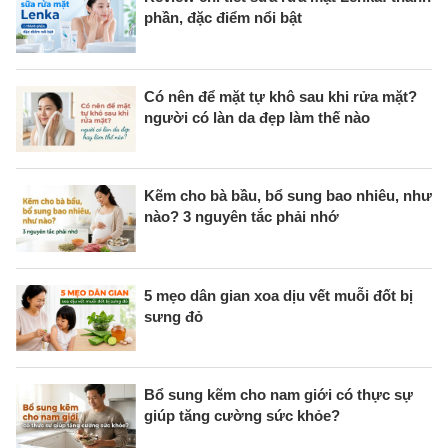
phần, đặc điểm nổi bật
Có nên để mặt tự khô sau khi rửa mặt?
người có làn da đẹp làm thế nào
Kẽm cho bà bầu, bổ sung bao nhiêu, như
nào? 3 nguyên tắc phải nhớ
5 mẹo dân gian xoa dịu vết muỗi đốt bị
sưng đỏ
Bổ sung kẽm cho nam giới có thực sự
giúp tăng cường sức khỏe?