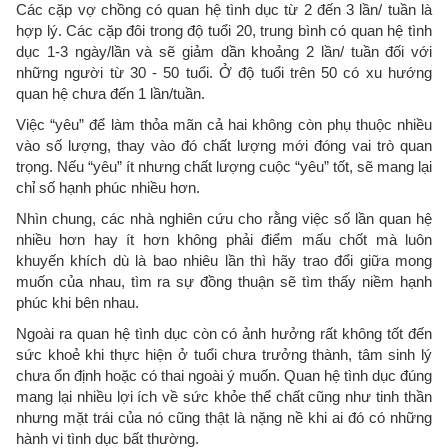
Các cặp vợ chồng có quan hệ tình dục từ 2 đến 3 lần/ tuần là
hợp lý. Các cặp đôi trong độ tuổi 20, trung bình có quan hệ tình
dục 1-3 ngày/lần và sẽ giảm dần khoảng 2 lần/ tuần đối với
những người từ 30 - 50 tuổi. Ở độ tuổi trên 50 có xu hướng
quan hệ chưa đến 1 lần/tuần.
Việc “yêu” để làm thỏa mãn cả hai không còn phụ thuộc nhiều
vào số lượng, thay vào đó chất lượng mới đóng vai trò quan
trọng. Nếu “yêu” ít nhưng chất lượng cuộc “yêu” tốt, sẽ mang lại
chỉ số hạnh phúc nhiều hơn.
Nhìn chung, các nhà nghiên cứu cho rằng việc số lần quan hệ
nhiều hơn hay ít hơn không phải điểm mấu chốt mà luôn
khuyến khích dù là bao nhiêu lần thì hãy trao đổi giữa mong
muốn của nhau, tìm ra sự đồng thuận sẽ tìm thấy niềm hạnh
phúc khi bên nhau.
Ngoài ra quan hệ tình dục còn có ảnh hưởng rất không tốt đến
sức khoẻ khi thực hiện ở tuổi chưa trưởng thành, tâm sinh lý
chưa ổn định hoặc có thai ngoài ý muốn. Quan hệ tình dục đúng
mang lại nhiều lợi ích về sức khỏe thể chất cũng như tinh thần
nhưng mặt trái của nó cũng thật là nặng nề khi ai đó có những
hành vi tình dục bất thường.