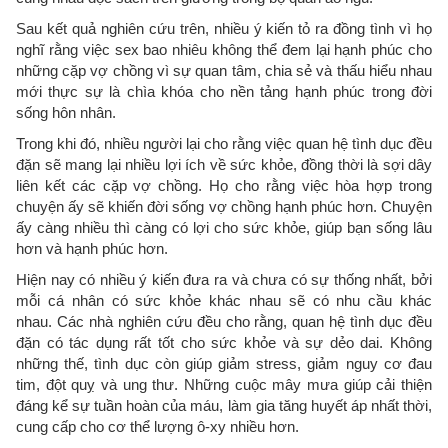
Sau kết quả nghiên cứu trên, nhiều ý kiến tỏ ra đồng tình vì họ
nghĩ rằng việc sex bao nhiêu không thể đem lại hạnh phúc cho
những cặp vợ chồng vì sự quan tâm, chia sẻ và thấu hiểu nhau
mới thực sự là chìa khóa cho nền tảng hạnh phúc trong đời
sống hôn nhân.
Trong khi đó, nhiều người lại cho rằng việc quan hệ tình dục đều
đặn sẽ mang lại nhiều lợi ích về sức khỏe, đồng thời là sợi dây
liên kết các cặp vợ chồng. Họ cho rằng việc hòa hợp trong
chuyện ấy sẽ khiến đời sống vợ chồng hạnh phúc hơn. Chuyện
ấy càng nhiều thì càng có lợi cho sức khỏe, giúp bạn sống lâu
hơn và hạnh phúc hơn.
Hiện nay có nhiều ý kiến đưa ra và chưa có sự thống nhất, bởi
mỗi cá nhân có sức khỏe khác nhau sẽ có nhu cầu khác
nhau. Các nhà nghiên cứu đều cho rằng, quan hệ tình dục đều
đặn có tác dụng rất tốt cho sức khỏe và sự dẻo dai. Không
những thế, tình dục còn giúp giảm stress, giảm nguy cơ đau
tim, đột quỵ và ung thư. Những cuộc mây mưa giúp cải thiện
đáng kể sự tuần hoàn của máu, làm gia tăng huyết áp nhất thời,
cung cấp cho cơ thể lượng ô-xy nhiều hơn.