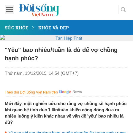
SỨC KHỎE
KHỎE VÀ ĐẸP
"Yêu" bao nhiêu/tuần là đủ để vợ chồng
hạnh phúc?
Thứ năm, 19/12/2019, 14:54 (GMT+7)
Theo dõi Đời Sống Việt Nam trên
Mới đây, một nghiên cứu cho rằng vợ chồng sẽ hạnh phúc
khi quan hệ tình dục 1 lần/tuần khiến cộng đồng đưa ra
nhiều luồng ý kiến khác nhau về vấn đề 'yêu' bao nhiêu là
đủ?
Vì sao chị em thường ham muốn chuyện ấy trong ngày rụng