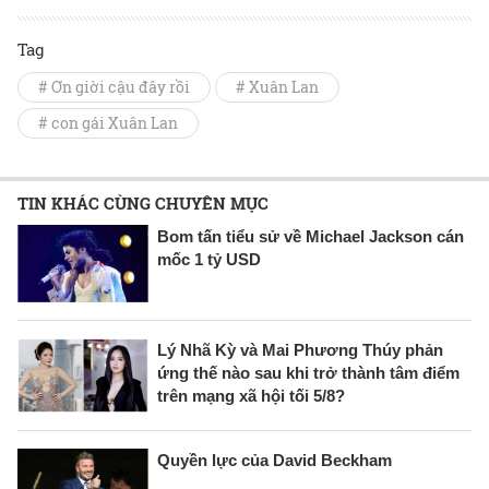
Tag
# Ơn giời cậu đây rồi
# Xuân Lan
# con gái Xuân Lan
TIN KHÁC CÙNG CHUYÊN MỤC
Bom tấn tiểu sử về Michael Jackson cán
mốc 1 tỷ USD
Lý Nhã Kỳ và Mai Phương Thúy phản
ứng thế nào sau khi trở thành tâm điểm
trên mạng xã hội tối 5/8?
Quyền lực của David Beckham