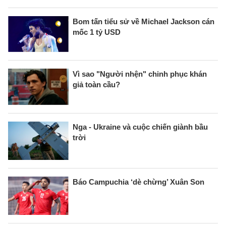
Bom tấn tiểu sử về Michael Jackson cán
mốc 1 tỷ USD
Vì sao "Người nhện" chinh phục khán
giả toàn cầu?
Nga - Ukraine và cuộc chiến giành bầu
trời
Báo Campuchia ‘dè chừng’ Xuân Son