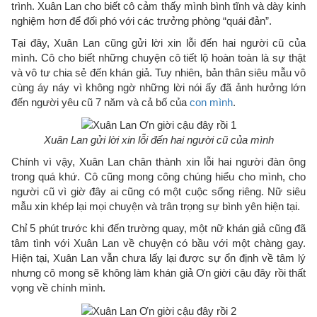
trình. Xuân Lan cho biết cô cảm thấy mình bình tĩnh và dày kinh
nghiệm hơn để đối phó với các trưởng phòng “quái đản”.
Tại đây, Xuân Lan cũng gửi lời xin lỗi đến hai người cũ của
mình. Cô cho biết những chuyện cô tiết lộ hoàn toàn là sự thật
và vô tư chia sẻ đến khán giả. Tuy nhiên, bản thân siêu mẫu vô
cùng áy náy vì không ngờ những lời nói ấy đã ảnh hưởng lớn
đến người yêu cũ 7 năm và cả bố của
con mình
.
Xuân Lan gửi lời xin lỗi đến hai người cũ của mình
Chính vì vậy, Xuân Lan chân thành xin lỗi hai người đàn ông
trong quá khứ. Cô cũng mong công chúng hiểu cho mình, cho
người cũ vì giờ đây ai cũng có một cuộc sống riêng. Nữ siêu
mẫu xin khép lại mọi chuyện và trân trọng sự bình yên hiện tại.
Chỉ 5 phút trước khi đến trường quay, một nữ khán giả cũng đã
tâm tình với Xuân Lan về chuyện có bầu với một chàng gay.
Hiện tại, Xuân Lan vẫn chưa lấy lại được sự ổn định về tâm lý
nhưng cô mong sẽ không làm khán giả Ơn giời cậu đây rồi thất
vọng về chính mình.