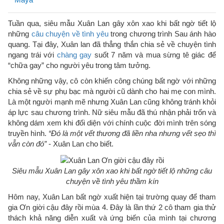
Tuần qua, siêu mẫu Xuân Lan gây xôn xao khi bất ngờ tiết lộ
những
câu chuyện về tình yêu
trong chương trình Sau ánh hào
quang. Tại đây, Xuân lan đã thẳng thắn chia sẻ về chuyện tình
ngang trái với
chàng gay
suốt 7 năm và mua sừng tê giác để
“chữa gay” cho người yêu trong tâm tưởng.
Không những vậy, cô còn khiến công chúng bất ngờ với những
chia sẻ về sự phụ bạc mà người cũ dành cho hai mẹ con mình.
Là một người mạnh mẽ nhưng Xuân Lan cũng không tránh khỏi
áp lực sau chương trình. Nữ siêu mẫu đã thú nhận phải trốn và
không dám xem khi đối diện với chính cuộc đời mình trên sóng
truyền hình.
“Đó là một vết thương đã liền nha nhưng vết sẹo thì
vẫn còn đó”
- Xuân Lan cho biết.
Siêu mẫu Xuân Lan gây xôn xao khi bất ngờ tiết lộ những câu
chuyện về tình yêu thầm kín
Hôm nay, Xuân Lan bất ngờ xuất hiện tại trường quay để tham
gia Ơn giời cậu đây rồi mùa 4. Đây là lần thứ 2 cô tham gia thử
thách khả năng diễn xuất và ứng biến của mình tại chương