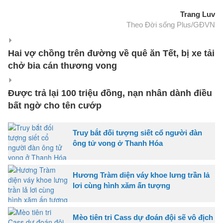
Trang Luv
Theo Đời sống Plus/GĐVN
Hai vợ chồng trên đường về quê ăn Tết, bị xe tải
chở bia cán thương vong
Được trả lại 100 triệu đồng, nạn nhân dành điều
bất ngờ cho tên cướp
Truy bắt đối tượng siết cổ người đàn
ông tử vong ở Thanh Hóa
Hương Tràm diện váy khoe lưng trần lả
lơi cùng hình xăm ấn tượng
Mèo tiên tri Cass dự đoán đội sẽ vô địch