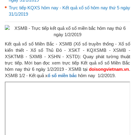
Trực tiếp KQXS hôm nay - Kết quả xổ số hôm nay thứ 5 ngày
31/1/2019
Kết quả xổ số Miền Bắc - XSMB (Xổ số truyền thống - Xổ số
kiến thiết - Xổ số Thủ Đô - XSKT - KQXSMB - XSMB -
XSKTMB - SXMB - XSHN - XSTD): Quay phát tường thuật
trực tiếp. Mời bạn đọc xem trực tiếp Kết quả xổ số Miền Bắc
hôm nay thứ 6 ngày 1/2/2019 - XSMB tại
doisongvietnam.vn
.
XSMB 1/2 - Kết quả x
ổ số miền bắc
hôm nay 1/2/2019.