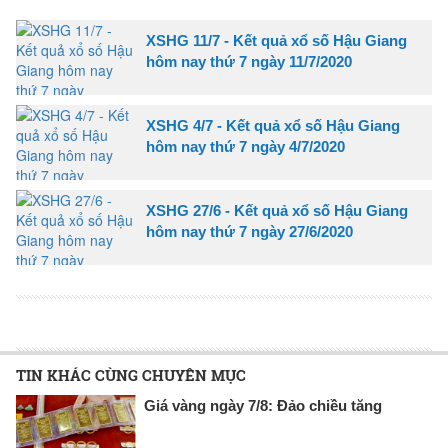
XSHG 11/7 - Kết quả xổ số Hậu Giang
hôm nay thứ 7 ngày 11/7/2020
XSHG 4/7 - Kết quả xổ số Hậu Giang
hôm nay thứ 7 ngày 4/7/2020
XSHG 27/6 - Kết quả xổ số Hậu Giang
hôm nay thứ 7 ngày 27/6/2020
TIN KHÁC CÙNG CHUYÊN MỤC
Giá vàng ngày 7/8: Đảo chiều tăng