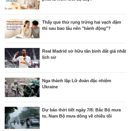
Thấy que thử rụng trứng hai vạch đậm
thì sau bao lâu nên "hành động"?
Real Madrid sở hữu tân binh đắt giá nhất
lịch sử
Nga thành lập Lữ đoàn đặc nhiệm
Ukraine
Dự báo thời tiết ngày 7/8: Bắc Bộ mưa
to, Nam Bộ mưa dông về chiều tối