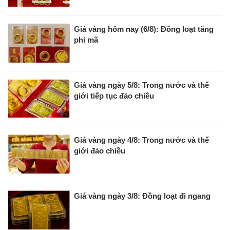
Giá vàng hôm nay (6/8): Đồng loạt tăng
phi mã
Giá vàng ngày 5/8: Trong nước và thế
giới tiếp tục đảo chiều
Giá vàng ngày 4/8: Trong nước và thế
giới đảo chiều
Giá vàng ngày 3/8: Đồng loạt đi ngang