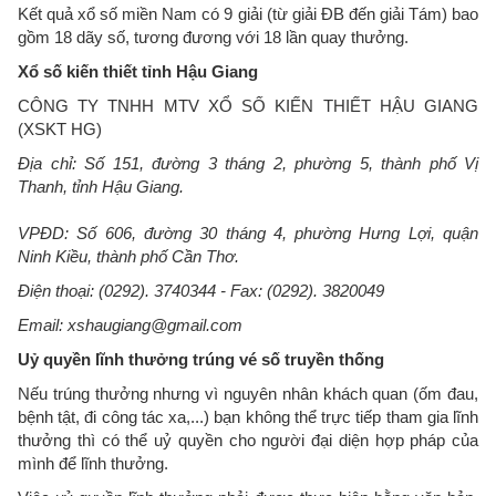
Kết quả xổ số miền Nam có 9 giải (từ giải ĐB đến giải Tám) bao
gồm 18 dãy số, tương đương với 18 lần quay thưởng.
Xổ số kiến thiết tỉnh Hậu Giang
CÔNG TY TNHH MTV XỔ SỐ KIẾN THIẾT HẬU GIANG
(XSKT HG)
Địa chỉ: Số 151, đường 3 tháng 2, phường 5, thành phố Vị
Thanh, tỉnh Hậu Giang.
VPĐD: Số 606, đường 30 tháng 4, phường Hưng Lợi, quận
Ninh Kiều, thành phố Cần Thơ.
Điện thoại: (0292). 3740344 - Fax: (0292). 3820049
Email: xshaugiang@gmail.com
Uỷ quyền lĩnh thưởng trúng vé số truyền thống
Nếu trúng thưởng nhưng vì nguyên nhân khách quan (ốm đau,
bệnh tật, đi công tác xa,...) bạn không thể trực tiếp tham gia lĩnh
thưởng thì có thể uỷ quyền cho người đại diện hợp pháp của
mình để lĩnh thưởng.