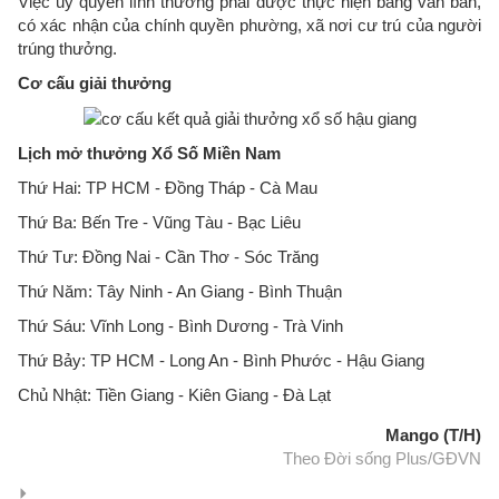
Việc uỷ quyền lĩnh thưởng phải được thực hiện bằng văn bản,
có xác nhận của chính quyền phường, xã nơi cư trú của người
trúng thưởng.
Cơ cấu giải thưởng
Lịch mở thưởng Xổ Số Miền Nam
Thứ Hai: TP HCM - Đồng Tháp - Cà Mau
Thứ Ba: Bến Tre - Vũng Tàu - Bạc Liêu
Thứ Tư: Đồng Nai - Cần Thơ - Sóc Trăng
Thứ Năm: Tây Ninh - An Giang - Bình Thuận
Thứ Sáu: Vĩnh Long - Bình Dương - Trà Vinh
Thứ Bảy: TP HCM - Long An - Bình Phước - Hậu Giang
Chủ Nhật: Tiền Giang - Kiên Giang - Đà Lạt
Mango (T/H)
Theo Đời sống Plus/GĐVN