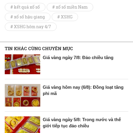
# kết quả xổ số
# xổ số miền Nam
# xổ số hậu giang
# XSHG
# XSHG hôm nay 4/7
TIN KHÁC CÙNG CHUYÊN MỤC
Giá vàng ngày 7/8: Đảo chiều tăng
Giá vàng hôm nay (6/8): Đồng loạt tăng
phi mã
Giá vàng ngày 5/8: Trong nước và thế
giới tiếp tục đảo chiều