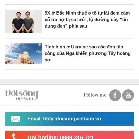
9X ở Bắc Ninh thuê ô tô tự lái đem cầm
cố trả nợ bị sa lưới, lộ đường dây “tín
dụng đen” phía sau
Tình hình ở Ukraine sau các đòn tấn
công của Nga khiến phương Tây hoảng
sợ
Follow me
Email: bbt@doisongvietnam.vn
Gọi hotline: 0989 316 721