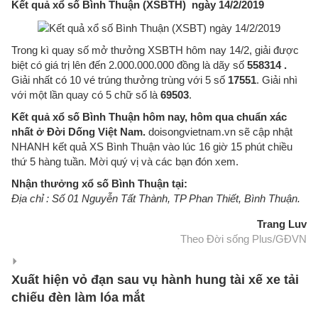
Kết quả xổ số Bình Thuận (XSBTH) ngày 14/2/2019
Trong kì quay số mở thưởng XSBTH hôm nay 14/2, giải được
biệt có giá trị lên đến 2.000.000.000 đồng là dãy số
558314 .
Giải nhất có 10 vé trúng thưởng trùng với 5 số
17551
. Giải nhì
với một lần quay có 5 chữ số là
69503
.
Kết quả xổ số Bình Thuận hôm nay, hôm qua chuẩn xác
nhất ở Đời Dống Việt Nam.
doisongvietnam.vn sẽ cập nhật
NHANH kết quả XS Bình Thuận vào lúc 16 giờ 15 phút chiều
thứ 5 hàng tuần. Mời quý vị và các bạn đón xem.
Nhận thưởng xổ số Bình Thuận tại:
Địa chỉ : Số 01 Nguyễn Tất Thành, TP Phan Thiết, Bình Thuận.
Trang Luv
Theo Đời sống Plus/GĐVN
Xuất hiện vỏ đạn sau vụ hành hung tài xế xe tải
chiếu đèn làm lóa mắt