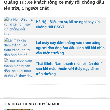
Quảng Trị: Xe khách tông xe máy rồi chổng đầu
lên trời, 1 người chết
Hà Nội: Điều tra vụ lái xe nghi say xỉn
chống đối CSGT
Lái máy cày đâm thẳng vào trạm xăng,
người đàn ông ôm đầu kinh hãi khi nhìn
vào hiện trường
Thái Bình: Nam thanh niên bị “ăn đòn”
sau khi mâu thuẫn với thầy dạy lái xe
trên đường
TIN KHÁC CÙNG CHUYÊN MỤC