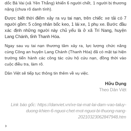
dốc Bả Vai (xã Yên Thắng) khiến 6 người chết, 1 người bị thương
nặng (chưa rõ danh tính).
Được biết thời điểm xảy ra vụ tai nạn, trên chiếc xe tải có 7
người gồm: 5 công nhân bốc keo, 1 lái xe, 1 phụ xe. Bước đầu
xác định những người này chủ yếu là ở xã Trí Nang, huyện
Lang Chánh, tỉnh Thanh Hóa.
Ngay sau vụ tai nạn thương tâm xảy ra, lực lượng chức năng
cùng Công an huyện Lang Chánh (Thanh Hóa) đã có mặt tại hiện
trường tiến hành các công tác cứu hộ cứu nạn, đồng thời vào
cuộc điều tra, làm rõ.
Dân Việt sẽ tiếp tục thông tin thêm về vụ việc.
Hữu Dụng
Theo Dân Việt
Link báo gốc: https://danviet.vn/xe-tai-mat-lai-dam-vao-taluy-
duong-khien-6-nguoi-chet-mot-nguoi-bi-thuong-nang-
20210323062847948.htm