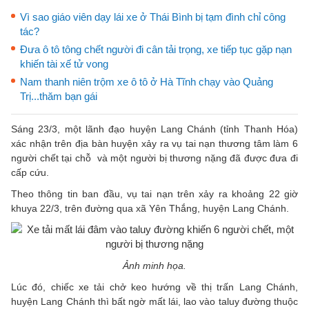
Vì sao giáo viên dạy lái xe ở Thái Bình bị tạm đình chỉ công
tác?
Đưa ô tô tông chết người đi cân tải trọng, xe tiếp tục gặp nạn
khiến tài xế tử vong
Nam thanh niên trộm xe ô tô ở Hà Tĩnh chạy vào Quảng
Trị...thăm bạn gái
Sáng 23/3, một lãnh đạo huyện Lang Chánh (tỉnh Thanh Hóa)
xác nhận trên địa bàn huyện xảy ra vụ tai nạn thương tâm làm 6
người chết tại chỗ và một người bị thương nặng đã được đưa đi
cấp cứu.
Theo thông tin ban đầu, vụ tai nạn trên xảy ra khoảng 22 giờ
khuya 22/3, trên đường qua xã Yên Thắng, huyện Lang Chánh.
Ảnh minh họa.
Lúc đó, chiếc xe tải chở keo hướng về thị trấn Lang Chánh,
huyện Lang Chánh thì bất ngờ mất lái, lao vào taluy đường thuộc