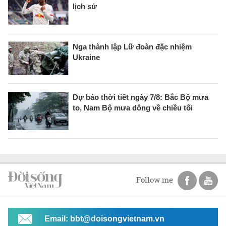
lịch sử
Nga thành lập Lữ đoàn đặc nhiệm
Ukraine
Dự báo thời tiết ngày 7/8: Bắc Bộ mưa
to, Nam Bộ mưa dông về chiều tối
Follow me
Email: bbt@doisongvietnam.vn