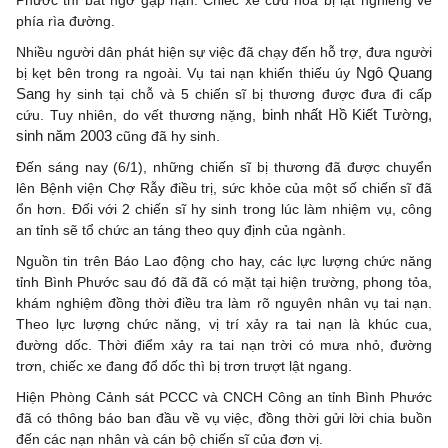
Phước thì bất ngờ gặp nạn. Chiếc xe cứu hỏa bị lật nghiêng về
phía rìa đường.
Nhiều người dân phát hiện sự việc đã chạy đến hỗ trợ, đưa người
Ngô Quang
bị kẹt bên trong ra ngoài. Vụ tai nạn khiến thiếu úy
Sang
hy sinh tại chỗ và 5 chiến sĩ bị thương được đưa đi cấp
binh nhất Hồ Kiết Tường,
cứu. Tuy nhiên, do vết thương nặng,
sinh năm 2003
cũng đã hy sinh.
Đến sáng nay (6/1), những chiến sĩ bị thương đã được chuyển
lên Bệnh viện Chợ Rẫy điều trị, sức khỏe của một số chiến sĩ đã
ổn hơn. Đối với 2 chiến sĩ hy sinh trong lúc làm nhiệm vụ, công
an tỉnh sẽ tổ chức an táng theo quy định của ngành.
Nguồn tin trên Báo Lao động cho hay, các lực lượng chức năng
tỉnh Bình Phước sau đó đã đã có mặt tại hiện trường, phong tỏa,
khám nghiệm đồng thời điều tra làm rõ nguyên nhân vụ tai nạn.
Theo lực lượng chức năng, vị trí xảy ra tai nạn là khúc cua,
đường dốc. Thời điểm xảy ra tai nạn trời có mưa nhỏ, đường
trơn, chiếc xe đang đổ dốc thì bị trơn trượt lật ngang.
Hiện Phòng Cảnh sát PCCC và CNCH Công an tỉnh Bình Phước
đã có thông báo ban đầu về vụ việc, đồng thời gửi lời chia buồn
đến các nạn nhân và cán bộ chiến sĩ của đơn vị.