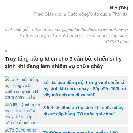
N.H (T/h)
Theo Giáo dục & Cuộc sống/Giáo dục & Thời đại
Link báo gốc: https://cuocsong.giaoducthoidai.vn/xe-cuu-hoa-bi-
lat-tren-duong-di-lam-nhiem-vu-2-chien-si-pccc-hy-sinh-
n16070.html
Truy tặng bằng khen cho 3 cán bộ, chiến sĩ hy
sinh khi đang làm nhiệm vụ chữa cháy
Lời kể của đồng đội trong vụ 3 chiến sĩ
hy sinh khi chữa cháy: 'Sắp đến 19/8 rồi
vậy mà anh em đi xa mãi'
3 liệt sỹ công an hy sinh khi chữa cháy
được cấp bằng 'Tổ quốc ghi công'
Tô Dũng nghẹn ngào khi nhắc về kỷ