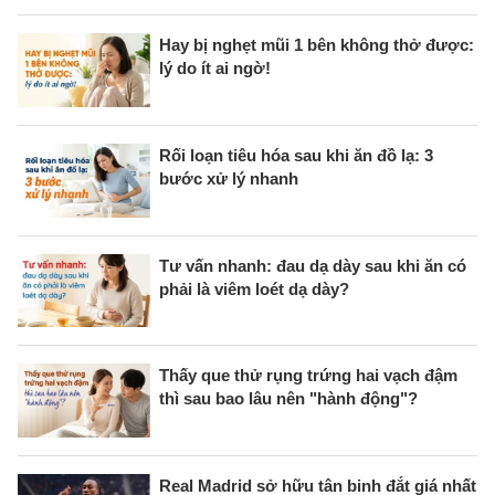
Hay bị nghẹt mũi 1 bên không thở được:
lý do ít ai ngờ!
Rối loạn tiêu hóa sau khi ăn đồ lạ: 3
bước xử lý nhanh
Tư vấn nhanh: đau dạ dày sau khi ăn có
phải là viêm loét dạ dày?
Thấy que thử rụng trứng hai vạch đậm
thì sau bao lâu nên "hành động"?
Real Madrid sở hữu tân binh đắt giá nhất