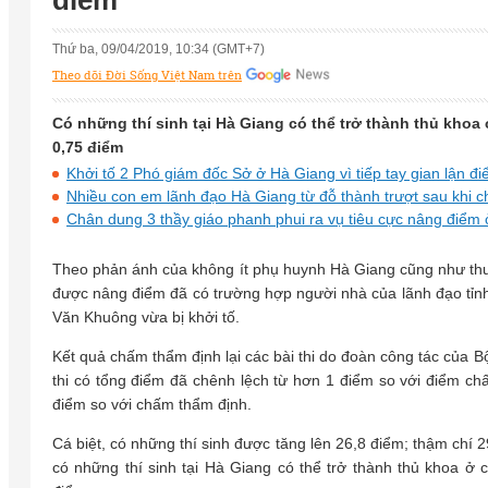
điểm
Thứ ba, 09/04/2019, 10:34 (GMT+7)
Theo dõi Đời Sống Việt Nam trên
Có những thí sinh tại Hà Giang có thể trở thành thủ khoa 
0,75 điểm
Khởi tố 2 Phó giám đốc Sở ở Hà Giang vì tiếp tay gian lận đi
Nhiều con em lãnh đạo Hà Giang từ đỗ thành trượt sau khi c
Chân dung 3 thầy giáo phanh phui ra vụ tiêu cực nâng điểm
Theo phản ánh của không ít phụ huynh Hà Giang cũng như thu 
được nâng điểm đã có trường hợp người nhà của lãnh đạo tỉ
Văn Khuông vừa bị khởi tố.
Kết quả chấm thẩm định lại các bài thi do đoàn công tác của B
thi có tổng điểm đã chênh lệch từ hơn 1 điểm so với điểm ch
điểm so với chấm thẩm định.
Cá biệt, có những thí sinh được tăng lên 26,8 điểm; thậm chí 
có những thí sinh tại Hà Giang có thể trở thành thủ khoa ở 