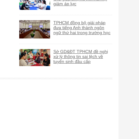
giảm áp lực
TPHCM đồng bộ giải pháp
đưa tiếng Anh thành ngôn
ngữ thứ hai trong trường học
Sở GD&ĐT TPHCM đề nghị
xử lý thông tin sai lệch về
tuyển sinh đầu cấp