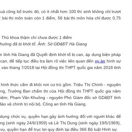
ả công bố trước đó, có ít nhất hơn 100 thí sinh không chỉ trượt
02 bài thi môn toán còn 1 điểm, 56 bài thi môn hóa chỉ được 0,75
Khuông đã bị khởi tố. Ảnh: Sở GĐ&ĐT Hà Giang
 tỉnh Hà Giang đã Quyết định khởi tố bị can, áp dụng biện pháp
can, để tiếp tục điều tra làm rõ việc liên quan đến
vụ án
hình sự
a vào tháng 7/2018 tại Hội đồng thi THPT quốc gia năm 2018 tỉnh
hình thức cấm đi khỏi nơi cư trú gồm: Triệu Thị Chính - nguyên
ng, Trưởng Ban chấm thi của Hội đồng thi THPT quốc gia năm
ắc nghiệm; Phạm Văn Khuông - nguyên Phó Giám đốc sở GD&ĐT tỉnh
o vệ chính trị nội bộ, Công an tỉnh Hà Giang.
lợi dụng chức vụ, quyền hạn gây ảnh hưởng đối với người khác để
ông (sinh ngày 24/6/1959) và Lê Thị Dung (sinh ngày 19/5/1969),
vụ, quyền hạn để trục lợi quy định tại điều 366 Bộ luật Hình sự.