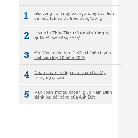
1
Giá vàng hôm nay bất ngờ tăng sốc, tiến
về mốc lịch sử 93 triệu đồng/lượng
2
Hoa hậu Thùy Tiên thừa nhận 'từng bị
quấy rối nơi công cộng'
3
Đà Nẵng giảm hơn 1.500 chỉ tiêu tuyển
sinh vào lớp 10 năm 2025
4
Nhan sắc xinh đẹp của Doãn Hải My
trong ngày cưới
5
Văn Toàn 'mở tài khoản' giúp Nam Định
đánh bại đội bóng của Anh Đức