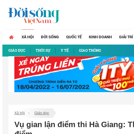
XÃ HỘI
ĐỜI SỐNG
QUỐC TẾ
KINH DOANH
GIẢI TRÍ
GIÁO DỤC
THỜI SỰ
Y TẾ
GIAO THÔNG
Xã hội
Giáo dục
Vụ gian lận điểm thi Hà Giang: 