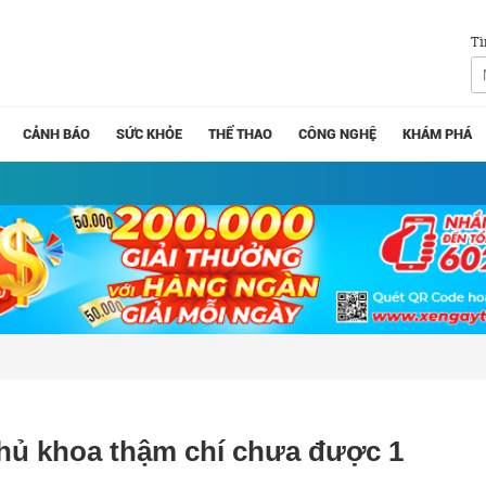
Tì
CẢNH BÁO
SỨC KHỎE
THỂ THAO
CÔNG NGHỆ
KHÁM PHÁ
Thủ khoa thậm chí chưa được 1