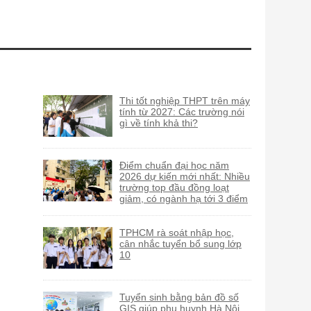
Thi tốt nghiệp THPT trên máy
tính từ 2027: Các trường nói
gì về tính khả thi?
Điểm chuẩn đại học năm
2026 dự kiến mới nhất: Nhiều
trường top đầu đồng loạt
giảm, có ngành hạ tới 3 điểm
TPHCM rà soát nhập học,
cân nhắc tuyển bổ sung lớp
10
Tuyển sinh bằng bản đồ số
GIS giúp phụ huynh Hà Nội