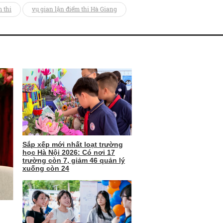
 thi
vụ gian lận điểm thi Hà Giang
Sắp xếp mới nhất loạt trường
học Hà Nội 2026: Có nơi 17
trường còn 7, giảm 46 quản lý
xuống còn 24