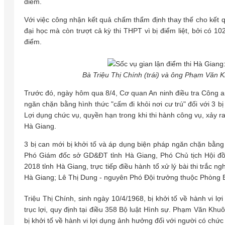
điểm.
Với việc công nhận kết quả chấm thẩm định thay thế cho kết qu
đại học mà còn trượt cả kỳ thi THPT vì bị điểm liệt, bởi có 1
điểm.
Bà Triệu Thị Chính (trái) và ông Phạm Văn 
Trước đó, ngày hôm qua 8/4, Cơ quan An ninh điều tra Công an
ngăn chặn bằng hình thức "cấm đi khỏi nơi cư trú" đối với 3 bị 
Lợi dụng chức vụ, quyền hạn trong khi thi hành công vụ, xảy r
Hà Giang.
3 bị can mới bị khởi tố và áp dụng biện pháp ngăn chặn bằng 
Phó Giám đốc sở GD&ĐT tỉnh Hà Giang, Phó Chủ tịch Hội đồ
2018 tỉnh Hà Giang, trực tiếp điều hành tổ xử lý bài thi tr
Hà Giang; Lê Thị Dung - nguyên Phó Đội trưởng thuộc Phòng Bả
Triệu Thị Chính, sinh ngày 10/4/1968, bị khởi tố về hành vi 
trục lợi, quy định tại điều 358 Bộ luật Hình sự. Phạm Văn Khu
bị khởi tố về hành vi lợi dụng ảnh hưởng đối với người có chức 