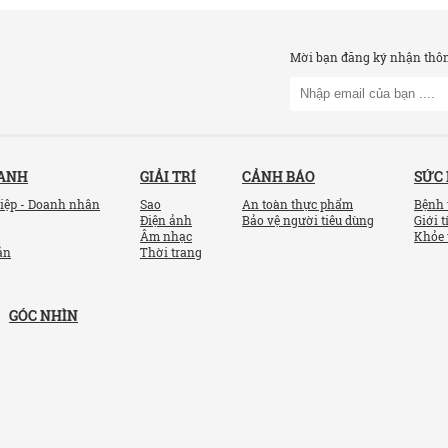
Mời bạn đăng ký nhận thông
OANH
GIẢI TRÍ
CẢNH BÁO
SỨC
iệp - Doanh nhân
Sao
An toàn thực phẩm
Bệnh 
Điện ảnh
Bảo vệ người tiêu dùng
Giới t
Âm nhạc
Khỏe 
ản
Thời trang
GÓC NHÌN