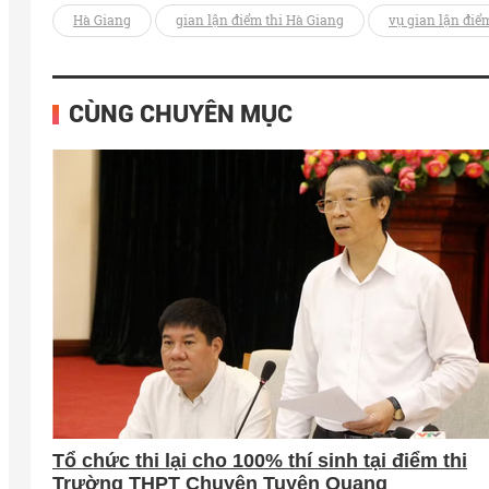
Hà Giang
gian lận điểm thi Hà Giang
vụ gian lận điểm
CÙNG CHUYÊN MỤC
Tổ chức thi lại cho 100% thí sinh tại điểm thi
Trường THPT Chuyên Tuyên Quang