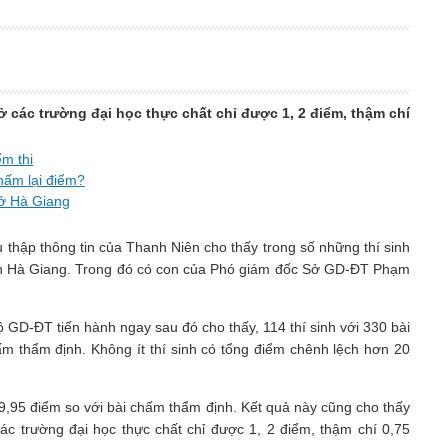
ở các trường đại học thực chất chỉ được 1, 2 điểm, thậm chí
ểm thi
hấm lại điểm?
 ở Hà Giang
thập thông tin của Thanh Niên cho thấy trong số những thí sinh
nh Hà Giang. Trong đó có con của Phó giám đốc Sở GD-ĐT Phạm
ộ GD-ĐT tiến hành ngay sau đó cho thấy, 114 thí sinh với 330 bài
ấm thẩm định. Không ít thí sinh có tổng điểm chênh lệch hơn 20
29,95 điểm so với bài chấm thẩm định. Kết quả này cũng cho thấy
các trường đại học thực chất chỉ được 1, 2 điểm, thậm chí 0,75