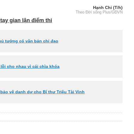
Hạnh Chi (T/h)
Theo Đời sống Plus/GĐVN
tay gian lận điểm thi
Thủ tướng có văn bản chỉ đạo
lỗi cho nhau vì cái chìa khóa
bảo vệ danh dự cho Bí thư Triệu Tài Vinh