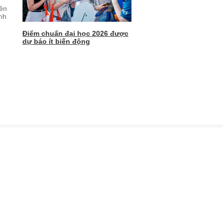
yên
inh
Điểm chuẩn đại học 2026 được
dự báo ít biến động