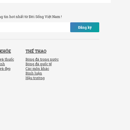
 tin hot nhất từ Đời Sống Việt Nam !
Đăng ký
 KHỎE
THỂ THAO
và thuốc
Bóng đá trong nước
ính
Bóng đá quốc tế
và đẹp
Các môn khác
Bình luận
Hậu trường