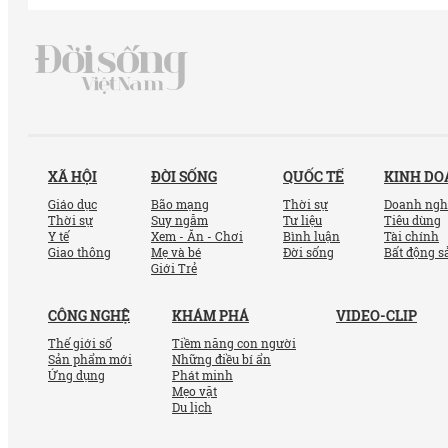
XÃ HỘI
ĐỜI SỐNG
QUỐC TẾ
KINH D
Giáo dục
Bão mạng
Thời sự
Doanh ngh
Thời sự
Suy ngẫm
Tư liệu
Tiêu dùng
Y tế
Xem - Ăn - Chơi
Bình luận
Tài chính
Giao thông
Mẹ và bé
Đời sống
Bất động s
Giới Trẻ
CÔNG NGHỆ
KHÁM PHÁ
VIDEO-CLIP
Thế giới số
Tiềm năng con người
Sản phẩm mới
Những điều bí ẩn
Ứng dụng
Phát minh
Mẹo vặt
Du lịch