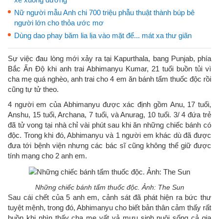
Nữ người mẫu Anh chi 700 triệu phẫu thuật thành búp bê
người lớn cho thỏa ước mơ
Dùng dao phay băm lia lịa vào mặt để... mát xa thư giãn
Sự việc đau lòng mới xảy ra tại Kapurthala, bang Punjab, phía
Bắc Ấn Độ khi anh trai Abhimanyu Kumar, 21 tuổi buồn tủi vì
cha mẹ quá nghèo, anh trai cho 4 em ăn bánh tẩm thuốc độc rồi
cũng tự tử theo.
4 người em của Abhimanyu được xác định gồm Anu, 17 tuổi,
Anshu, 15 tuổi, Archana, 7 tuổi, và Anurag, 10 tuổi. 3/ 4 đứa trẻ
đã tử vong tại nhà chỉ vài phút sau khi ăn những chiếc bánh có
độc. Trong khi đó, Abhimanyu và 1 người em khác dù đã được
đưa tới bệnh viện nhưng các bác sĩ cũng không thể giữ được
tính mạng cho 2 anh em.
Những chiếc bánh tẩm thuốc độc. Ảnh: The Sun
Sau cái chết của 5 anh em, cảnh sát đã phát hiện ra bức thư
tuyệt mệnh, trong đó, Abhimanyu cho biết bản thân cảm thấy rất
buồn khi nhìn thấy cha mẹ vất vả mưu sinh nuôi sống cả gia