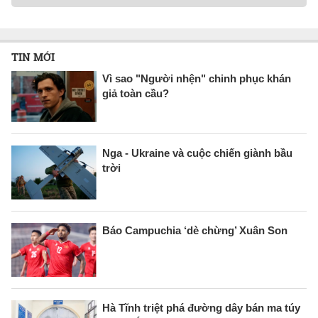
TIN MỚI
Vì sao "Người nhện" chinh phục khán
giả toàn cầu?
Nga - Ukraine và cuộc chiến giành bầu
trời
Báo Campuchia ‘dè chừng’ Xuân Son
Hà Tĩnh triệt phá đường dây bán ma túy