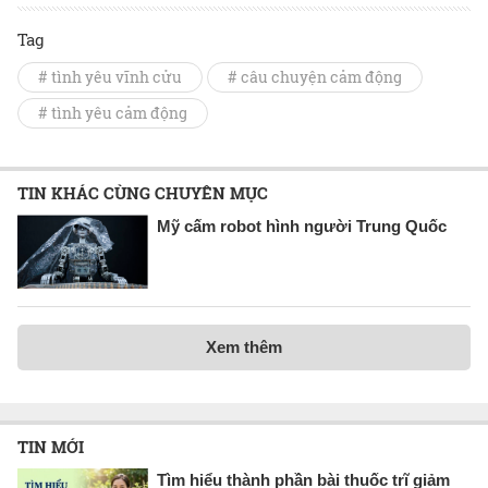
Tag
# tình yêu vĩnh cửu
# câu chuyện cảm động
# tình yêu cảm động
TIN KHÁC CÙNG CHUYÊN MỤC
Mỹ cấm robot hình người Trung Quốc
Xem thêm
TIN MỚI
Tìm hiểu thành phần bài thuốc trĩ giảm