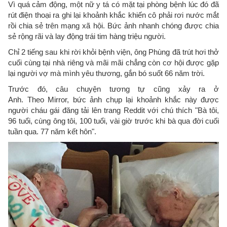
Vì quá cảm động, một nữ y tá có mặt tại phòng bệnh lúc đó đã
rút điện thoại ra ghi lại khoảnh khắc khiến cô phải rơi nước mắt
rồi chia sẻ trên mạng xã hội. Bức ảnh nhanh chóng được chia
sẻ rộng rãi và lay động trái tim hàng triệu người.
Chỉ 2 tiếng sau khi rời khỏi bệnh viện, ông Phùng đã trút hơi thở
cuối cùng tại nhà riêng và mãi mãi chẳng còn cơ hội được gặp
lại người vợ mà mình yêu thương, gắn bó suốt 66 năm trời.
Trước đó, câu chuyện tương tự cũng xảy ra ở
Anh. Theo Mirror, bức ảnh chụp lại khoảnh khắc này được
người cháu gái đăng tải lên trang Reddit với chú thích "Bà tôi,
96 tuổi, cùng ông tôi, 100 tuổi, vài giờ trước khi bà qua đời cuối
tuần qua. 77 năm kết hôn".