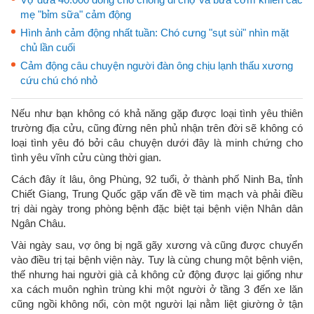
mẹ "bỉm sữa" cảm động
Hình ảnh cảm động nhất tuần: Chó cưng "sụt sùi" nhìn mặt
chủ lần cuối
Cảm động câu chuyện người đàn ông chịu lạnh thấu xương
cứu chú chó nhỏ
Nếu như bạn không có khả năng gặp được loại tình yêu thiên
trường địa cửu, cũng đừng nên phủ nhận trên đời sẽ không có
loại tình yêu đó bởi câu chuyện dưới đây là minh chứng cho
tình yêu vĩnh cửu cùng thời gian.
Cách đây ít lâu, ông Phùng, 92 tuổi, ở thành phố Ninh Ba, tỉnh
Chiết Giang, Trung Quốc gặp vấn đề về tim mạch và phải điều
trị dài ngày trong phòng bệnh đặc biệt tại bệnh viện Nhân dân
Ngân Châu.
Vài ngày sau, vợ ông bị ngã gãy xương và cũng được chuyển
vào điều trị tại bệnh viện này. Tuy là cùng chung một bệnh viện,
thế nhưng hai người già cả không cử động được lại giống như
xa cách muôn nghìn trùng khi một người ở tầng 3 đến xe lăn
cũng ngồi không nổi, còn một người lại nằm liệt giường ở tận