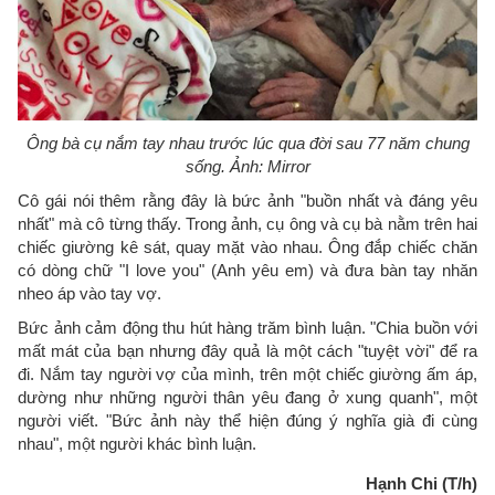
Ông bà cụ nắm tay nhau trước lúc qua đời sau 77 năm chung
sống. Ảnh: Mirror
Cô gái nói thêm rằng đây là bức ảnh "buồn nhất và đáng yêu
nhất" mà cô từng thấy. Trong ảnh, cụ ông và cụ bà nằm trên hai
chiếc giường kê sát, quay mặt vào nhau. Ông đắp chiếc chăn
có dòng chữ "I love you" (Anh yêu em) và đưa bàn tay nhăn
nheo áp vào tay vợ.
Bức ảnh cảm động thu hút hàng trăm bình luận. "Chia buồn với
mất mát của bạn nhưng đây quả là một cách "tuyệt vời" để ra
đi. Nắm tay người vợ của mình, trên một chiếc giường ấm áp,
dường như những người thân yêu đang ở xung quanh", một
người viết. "Bức ảnh này thể hiện đúng ý nghĩa già đi cùng
nhau", một người khác bình luận.
Hạnh Chi (T/h)