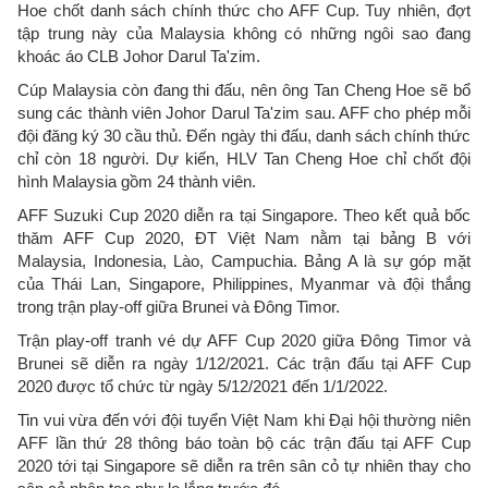
Hoe chốt danh sách chính thức cho AFF Cup. Tuy nhiên, đợt
tập trung này của Malaysia không có những ngôi sao đang
khoác áo CLB Johor Darul Ta'zim.
Cúp Malaysia còn đang thi đấu, nên ông Tan Cheng Hoe sẽ bổ
sung các thành viên Johor Darul Ta'zim sau. AFF cho phép mỗi
đội đăng ký 30 cầu thủ. Đến ngày thi đấu, danh sách chính thức
chỉ còn 18 người. Dự kiến, HLV Tan Cheng Hoe chỉ chốt đội
hình Malaysia gồm 24 thành viên.
AFF Suzuki Cup 2020 diễn ra tại Singapore. Theo kết quả bốc
thăm AFF Cup 2020, ĐT Việt Nam nằm tại bảng B với
Malaysia, Indonesia, Lào, Campuchia. Bảng A là sự góp mặt
của Thái Lan, Singapore, Philippines, Myanmar và đội thắng
trong trận play-off giữa Brunei và Đông Timor.
Trận play-off tranh vé dự AFF Cup 2020 giữa Đông Timor và
Brunei sẽ diễn ra ngày 1/12/2021. Các trận đấu tại AFF Cup
2020 được tổ chức từ ngày 5/12/2021 đến 1/1/2022.
Tin vui vừa đến với đội tuyển Việt Nam khi Đại hội thường niên
AFF lần thứ 28 thông báo toàn bộ các trận đấu tại AFF Cup
2020 tới tại Singapore sẽ diễn ra trên sân cỏ tự nhiên thay cho