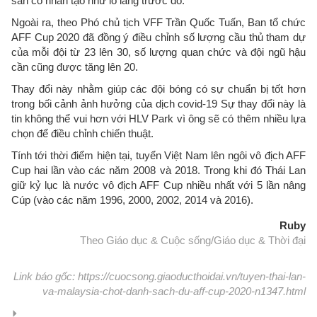
sân cỏ nhân tạo như lo lắng trước đó.
Ngoài ra, theo Phó chủ tịch VFF Trần Quốc Tuấn, Ban tổ chức
AFF Cup 2020 đã đồng ý điều chỉnh số lượng cầu thủ tham dự
của mỗi đội từ 23 lên 30, số lượng quan chức và đội ngũ hậu
cần cũng được tăng lên 20.
Thay đổi này nhằm giúp các đội bóng có sự chuẩn bị tốt hơn
trong bối cảnh ảnh hưởng của dịch covid-19 Sự thay đổi này là
tin không thể vui hơn với HLV Park vì ông sẽ có thêm nhiều lựa
chọn để điều chỉnh chiến thuật.
Tính tới thời điểm hiện tại, tuyển Việt Nam lên ngôi vô địch AFF
Cup hai lần vào các năm 2008 và 2018. Trong khi đó Thái Lan
giữ kỷ lục là nước vô địch AFF Cup nhiều nhất với 5 lần nâng
Cúp (vào các năm 1996, 2000, 2002, 2014 và 2016).
Ruby
Theo Giáo dục & Cuộc sống/Giáo dục & Thời đại
Link báo gốc: https://cuocsong.giaoducthoidai.vn/tuyen-thai-lan-
va-malaysia-chot-danh-sach-du-aff-cup-2020-n1347.html