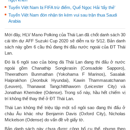
Tuyển Việt Nam bị FIFA trừ điểm, Quế Ngọc Hải ‘tẩy thẻ’
Tuyển Việt Nam đón nhận tin kém vui sau trận thua Saudi
Arabia
Mới đây, HLV Mano Polking của Thái Lan đã chốt danh sách 30
cái tên dự AFF Suzuki Cup 2020 sẽ diễn ra từ 5/12. Bản danh
sách này gồm 6 cầu thủ đang thi đấu nước ngoài của ĐT Thái
Lan.
Đó là 6 ngôi sao của bóng đá Thái Lan đang thi đấu ở nước
ngoài gồm Chanathip Songkrasin (Consadole Sapporo),
Theerathorn Bunmathan (Yokohama F Marinos), Sasalak
Haiprakhon (Jeonbuk Hyundai), Kawin Thammasatchanan
(Leuven), Thanawat Tangchitthaworn (Leicester City) và
Jonathan Khemdee (Odense). Trong số này, hầu hết chiếm vị
trí không thể thay thế ở ĐT Thái Lan.
Thái Lan không thể triệu tập một số ngôi sao đang thi đấu ở
châu Âu khác như Benjamin Davis (Oxford City), Nicholas
Mickelson (Odense) do vấn đề về giấy tờ.
Bản danh sách này chưa được công bố cụ thể, nhưng theo