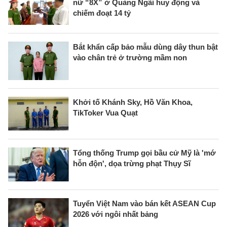
nữ “8X” ở Quảng Ngãi huy động và
chiếm đoạt 14 tỷ
Bắt khẩn cấp bảo mẫu dùng dây thun bật
vào chân trẻ ở trường mầm non
Khởi tố Khánh Sky, Hồ Văn Khoa,
TikToker Vua Quạt
Tổng thống Trump gọi bầu cử Mỹ là 'mớ
hỗn độn', dọa trừng phạt Thụy Sĩ
Tuyển Việt Nam vào bán kết ASEAN Cup
2026 với ngôi nhất bảng