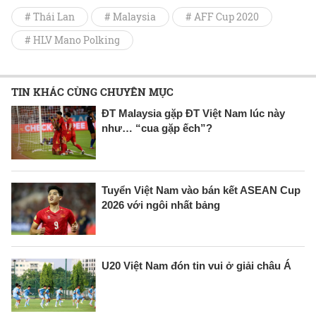
# Thái Lan
# Malaysia
# AFF Cup 2020
# HLV Mano Polking
TIN KHÁC CÙNG CHUYÊN MỤC
ĐT Malaysia gặp ĐT Việt Nam lúc này
như… “cua gặp ếch”?
Tuyển Việt Nam vào bán kết ASEAN Cup
2026 với ngôi nhất bảng
U20 Việt Nam đón tin vui ở giải châu Á