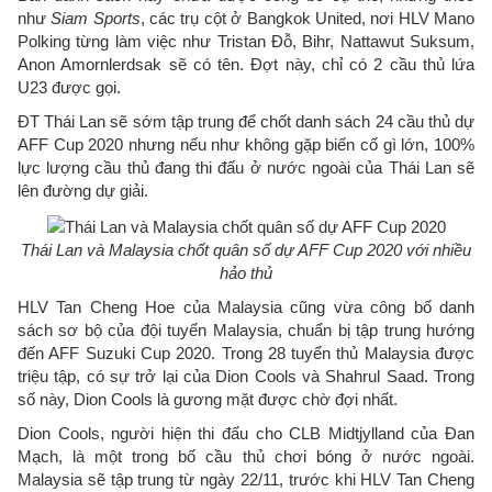
như
Siam Sports
, các trụ cột ở Bangkok United, nơi HLV Mano
Polking từng làm việc như Tristan Đỗ, Bihr, Nattawut Suksum,
Anon Amornlerdsak sẽ có tên. Đợt này, chỉ có 2 cầu thủ lứa
U23 được gọi.
ĐT Thái Lan sẽ sớm tập trung để chốt danh sách 24 cầu thủ dự
AFF Cup 2020 nhưng nếu như không gặp biến cố gì lớn, 100%
lực lượng cầu thủ đang thi đấu ở nước ngoài của Thái Lan sẽ
lên đường dự giải.
Thái Lan và Malaysia chốt quân số dự AFF Cup 2020 với nhiều
hảo thủ
HLV Tan Cheng Hoe của Malaysia cũng vừa công bố danh
sách sơ bộ của đội tuyển Malaysia, chuẩn bị tập trung hướng
đến AFF Suzuki Cup 2020. Trong 28 tuyển thủ Malaysia được
triệu tập, có sự trở lại của Dion Cools và Shahrul Saad. Trong
số này, Dion Cools là gương mặt được chờ đợi nhất.
Dion Cools, người hiện thi đấu cho CLB Midtjylland của Đan
Mạch, là một trong bố cầu thủ chơi bóng ở nước ngoài.
Malaysia sẽ tập trung từ ngày 22/11, trước khi HLV Tan Cheng