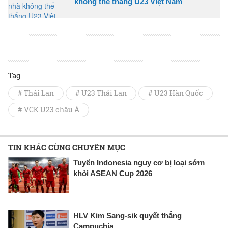
không thể thắng U23 Việt Nam
Tag
# Thái Lan
# U23 Thái Lan
# U23 Hàn Quốc
# VCK U23 châu Á
TIN KHÁC CÙNG CHUYÊN MỤC
Tuyển Indonesia nguy cơ bị loại sớm
khỏi ASEAN Cup 2026
HLV Kim Sang-sik quyết thắng
Campuchia