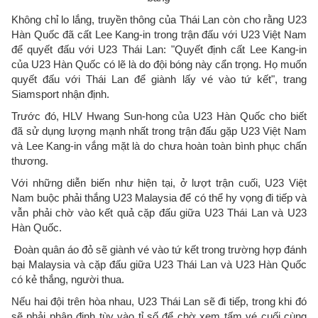
Không chỉ lo lắng, truyền thông của Thái Lan còn cho rằng U23
Hàn Quốc đã cất Lee Kang-in trong trận đấu với U23 Việt Nam
để quyết đấu với U23 Thái Lan: "Quyết định cất Lee Kang-in
của U23 Hàn Quốc có lẽ là do đội bóng này cẩn trọng. Họ muốn
quyết đấu với Thái Lan để giành lấy vé vào tứ kết", trang
Siamsport nhận định.
Trước đó, HLV Hwang Sun-hong của U23 Hàn Quốc cho biết
đã sử dụng lượng mạnh nhất trong trận đấu gặp U23 Việt Nam
và Lee Kang-in vắng mặt là do chưa hoàn toàn bình phục chấn
thương.
Với những diễn biến như hiện tại, ở lượt trận cuối, U23 Việt
Nam buộc phải thắng U23 Malaysia để có thể hy vọng đi tiếp và
vẫn phải chờ vào kết quả cặp đấu giữa U23 Thái Lan và U23
Hàn Quốc.
Đoàn quân áo đỏ sẽ giành vé vào tứ kết trong trường hợp đánh
bại Malaysia và cặp đấu giữa U23 Thái Lan và U23 Hàn Quốc
có kẻ thắng, người thua.
Nếu hai đội trên hòa nhau, U23 Thái Lan sẽ đi tiếp, trong khi đó
sẽ phải phân định tùy vào tỉ số để chờ xem tấm vé cuối cùng