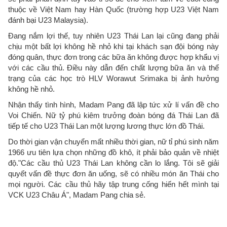
thuộc về Việt Nam hay Hàn Quốc (trường hợp U23 Việt Nam
đánh bại U23 Malaysia).
Đang nắm lợi thế, tuy nhiên U23 Thái Lan lại cũng đang phải
chịu một bất lợi không hề nhỏ khi tại khách sạn đội bóng này
đóng quân, thực đơn trong các bữa ăn không được hợp khẩu vị
với các cầu thủ. Điều này dẫn đến chất lượng bữa ăn và thể
trạng của các học trò HLV Worawut Srimaka bị ảnh hưởng
không hề nhỏ.
Nhận thấy tình hình, Madam Pang đã lập tức xử lí vấn đề cho
Voi Chiến. Nữ tỷ phú kiêm trưởng đoàn bóng đá Thái Lan đã
tiếp tế cho U23 Thái Lan một lượng lương thực lớn đồ Thái.
Do thời gian vận chuyển mất nhiều thời gian, nữ tỉ phú sinh năm
1966 ưu tiên lựa chọn những đồ khô, ít phải bảo quản về nhiệt
độ."Các cầu thủ U23 Thái Lan không cần lo lắng. Tôi sẽ giải
quyết vấn đề thực đơn ăn uống, sẽ có nhiều món ăn Thái cho
mọi người. Các cầu thủ hãy tập trung cống hiến hết mình tại
VCK U23 Châu Á", Madam Pang chia sẻ.