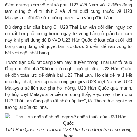
điểm nhưng kém về chỉ số phụ. U23 Việt Nam với 2 điểm đang
tạm đứng ở vị trí thứ 3 và vị trí cuối cùng thuộc về U23
Malaysia – đội đã sớm dừng bước sau vòng đấu bảng.
Dù đang dẫn đầu bảng C, U23 Thái Lan vẫn đối diện nguy cơ
cơ rất lớn phải dừng bước ngay từ vòng bảng ở giải đấu năm
nay khi phải đụng độ ĐKVĐ U23 Hàn Quốc ở loạt đấu cuối, đội
bóng cũng đang rất quyết tâm có được 3 điểm để vào vòng tứ
kết với ngôi nhất bảng.
Trước trận đấu rất đáng xem này, truyền thông Thái Lan tỏ ra lo
lắng cho đội nhà:"Không còn nghi ngờ gì nữa, U23 Hàn Quốc
sẽ dồn toàn lực để đánh bại U23 Thái Lan. Họ chỉ đề ra 1 kết
quả duy nhất, bởi cặp đấu cùng giờ giữa U23 Việt Nam vs U23
Malaysia sẽ liên tục phả hơi nóng. U23 Hàn Quốc quá mạnh,
họ hủy diệt Malaysia là điều ai cũng thấy, việc này khiến cho
U23 Thái Lan đang gặp rất nhiều áp lực"
,
tờ Thairath e ngại cho
tương lai của đội nhà.
U23 Hàn Quốc sẽ so tài với U23 Thái Lan ở lượt trận cuối vòng
bảng