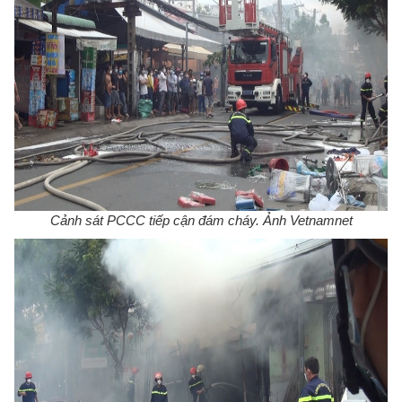
Cảnh sát PCCC tiếp cận đám cháy. Ảnh Vetnamnet