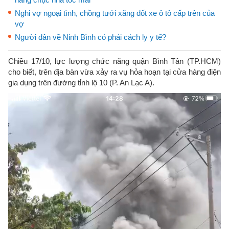
Nghi vợ ngoại tình, chồng tưới xăng đốt xe ô tô cấp trên của
vợ
Người dân về Ninh Bình có phải cách ly y tế?
Chiều 17/10, lực lượng chức năng quận Bình Tân (TP.HCM)
cho biết, trên địa bàn vừa xảy ra vụ hỏa hoạn tại cửa hàng điện
gia dụng trên đường tỉnh lộ 10 (P. An Lạc A).