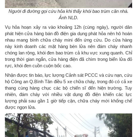
Người đi đường gọi cứu hỏa khi thấy khói bao trùm căn nhà.
Ảnh NLD.
Vụ hỏa hoạn xảy ra vào khoảng 12h (cùng ngày), người dân
phát hiện cửa hàng bán đồ điện gia dụng phát hỏa nên hô hoán
nhau mang bình chữa cháy mini đến ứng cứu. Do cửa hàng
này kinh doanh các mặt hàng bén lửa nên đám cháy nhanh
chóng lan rộng, khói đen bao trùm cả khu vực xung quanh. Chỉ
trong thời gian ngắn, cửa hàng điện đã chìm trong biển lửa đỏ
rực, khói đen cuồn cuộn bốc cao.
Nhận được tin báo, lực lượng Cảnh sát PCCC và cứu nạn, cứu
hộ Công an Q.Bình Tân điều 5 xe chữa cháy, trong đó có cả xe
thang cùng hàng chục các bộ chiến sĩ đến hiện trường. Tuy
nhiên, đám cháy với nhiều vật dụng đồ điện khiến các lực
lượng phải sau gần 1 giờ tiếp cận, chữa cháy mới khống chế
được ngọn lửa.