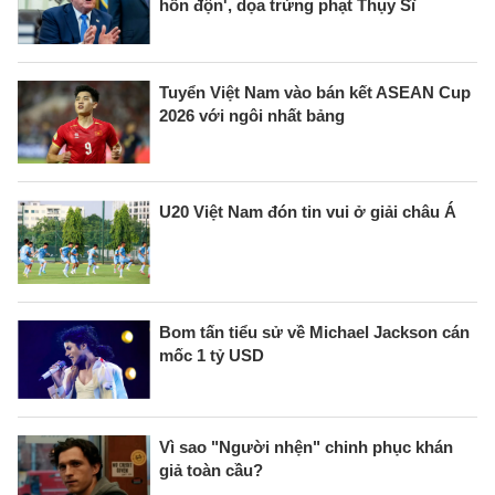
hỗn độn', dọa trừng phạt Thụy Sĩ
Tuyển Việt Nam vào bán kết ASEAN Cup
2026 với ngôi nhất bảng
U20 Việt Nam đón tin vui ở giải châu Á
Bom tấn tiểu sử về Michael Jackson cán
mốc 1 tỷ USD
Vì sao "Người nhện" chinh phục khán
giả toàn cầu?