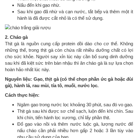
Nấu đến khi gạo nhừ.
Sau khi gạo đã nhừ và cạn nước, tắt bếp và thêm một ít
hành lá đã được cắt nhỏ là có thể sử dụng.
2. Cháo gà
Thịt gà là nguồn cung cấp protein dồi dào cho cơ thể. Không
những thế, trong thịt gà còn chứa rất nhiều dưỡng chất có lợi
cho sức khỏe. Người say xỉn lúc này cần bổ sung dinh dưỡng
sau khi đã kiệt sức trên bàn nhậu thì ăn cháo gà là sự lựa chọn
hoàn hảo nhất lúc này.
Nguyên liệu: Gạo, thịt gà (có thể chọn phần ức gà hoặc đùi
gà), hành lá, rau mùi, tía tô, muối, nước lọc.
Cách thực hiện:
Ngâm gạo trong nước lọc khoảng 30 phút, sau đó vo gạo.
Thịt gà sau khi được sơ chế sạch, luộn đến khi chín. Sau
khi chín, tiến hành lọc xương, chỉ lấy phần thịt.
Đổ gạo vào nồi và thêm nước luộc gà, lượng nước để
nấu cháo cần phải nhiều hơn gấp 2 hoặc 3 lần tùy vào
nhu cầu sử dụng của bạn.