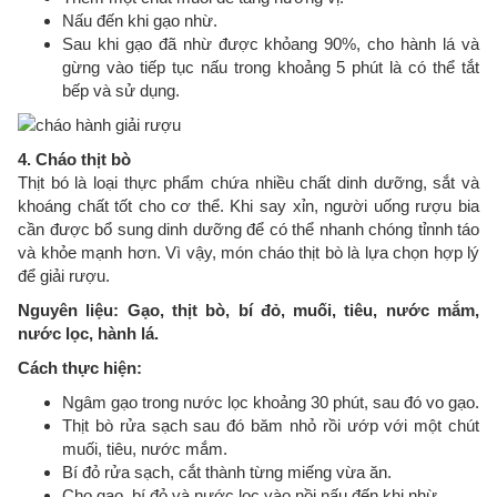
Nấu đến khi gạo nhừ.
Sau khi gạo đã nhừ được khỏang 90%, cho hành lá và
gừng vào tiếp tục nấu trong khoảng 5 phút là có thể tắt
bếp và sử dụng.
4. Cháo thịt bò
Thịt bó là loại thực phẩm chứa nhiều chất dinh dưỡng, sắt và
khoáng chất tốt cho cơ thể. Khi say xỉn, người uống rượu bia
cần được bổ sung dinh dưỡng để có thể nhanh chóng tỉnnh táo
và khỏe mạnh hơn. Vì vậy, món cháo thịt bò là lựa chọn hợp lý
để giải rượu.
Nguyên liệu: Gạo, thịt bò, bí đỏ, muối, tiêu, nước mắm,
nước lọc, hành lá.
Cách thực hiện:
Ngâm gạo trong nước lọc khoảng 30 phút, sau đó vo gạo.
Thịt bò rửa sạch sau đó băm nhỏ rồi ướp với một chút
muối, tiêu, nước mắm.
Bí đỏ rửa sạch, cắt thành từng miếng vừa ăn.
Cho gạo, bí đỏ và nước lọc vào nồi nấu đến khi nhừ.