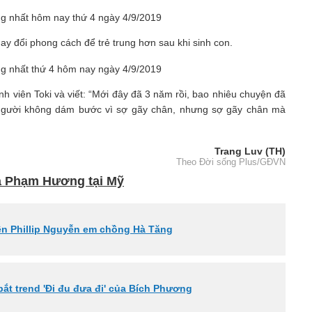
ay đổi phong cách để trẻ trung hơn sau khi sinh con.
h viên Toki và viết: “Mới đây đã 3 năm rồi, bao nhiêu chuyện đã
Có người không dám bước vì sợ gãy chân, nhưng sợ gãy chân mà
Trang Luv (TH)
Theo Đời sống Plus/GĐVN
ủa Phạm Hương tại Mỹ
ên Phillip Nguyễn em chồng Hà Tăng
bắt trend 'Đi đu đưa đi' của Bích Phương