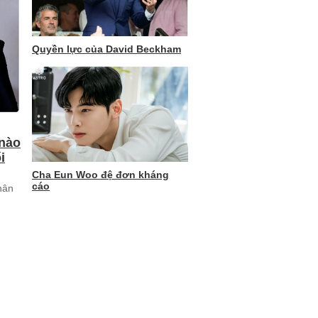
Quyền lực của David Beckham
 nào
i
Cha Eun Woo đệ đơn kháng
cáo
hân