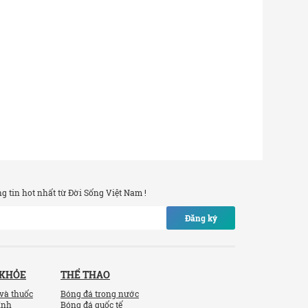
 tin hot nhất từ Đời Sống Việt Nam !
Đăng ký
 KHỎE
THỂ THAO
và thuốc
Bóng đá trong nước
ính
Bóng đá quốc tế