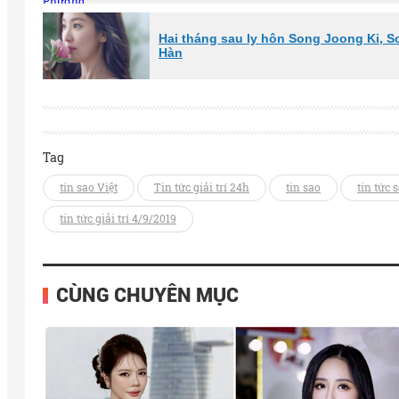
Hai tháng sau ly hôn Song Joong Ki, 
Hàn
Tag
tin sao Việt
Tin tức giải trí 24h
tin sao
tin tức 
tin tức giải trí 4/9/2019
CÙNG CHUYÊN MỤC