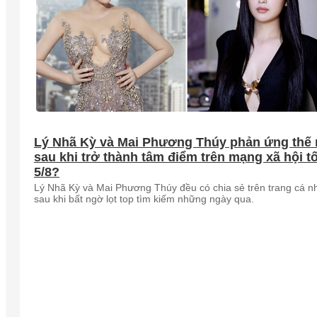
Lý Nhã Kỳ và Mai Phương Thúy phản ứng thế
sau khi trở thành tâm điểm trên mạng xã hội tố
5/8?
Lý Nhã Kỳ và Mai Phương Thúy đều có chia sẻ trên trang cá n
sau khi bất ngờ lọt top tìm kiếm những ngày qua.