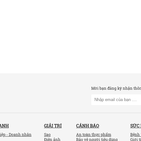
Mời bạn đăng ký nhận thông
OANH
GIẢI TRÍ
CẢNH BÁO
SỨC
iệp - Doanh nhân
Sao
An toàn thực phẩm
Bệnh 
Điện ảnh
Bảo vệ người tiêu dùng
Giới t