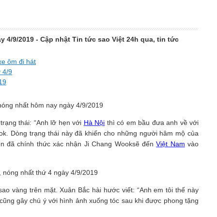
y 4/9/2019 - Cập nhật Tin tức sao Việt 24h qua, tin tức
xe ôm đi hát
 4/9
019
rạng thái: “Anh lỡ hẹn với
Hà Nội
thì có em bầu đưa anh về với
ok. Dòng trạng thái này đã khiến cho những người hâm mộ của
iên đã chính thức xác nhận Ji Chang Wooksẽ đến
Việt Nam
vào
ao vàng trên mặt. Xuân Bắc hài hước viết: “Anh em tôi thế này
cũng gây chú ý với hình ảnh xuống tóc sau khi được phong tặng