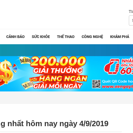
Tì
CẢNH BÁO
SỨC KHỎE
THỂ THAO
CÔNG NGHỆ
KHÁM PHÁ
óng nhất hôm nay ngày 4/9/2019