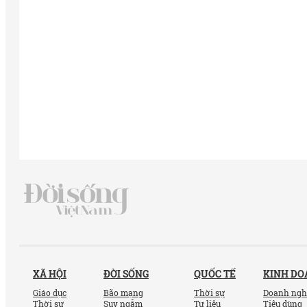
XÃ HỘI
ĐỜI SỐNG
QUỐC TẾ
KINH D
Giáo dục
Bão mạng
Thời sự
Doanh ngh
Thời sự
Suy ngẫm
Tư liệu
Tiêu dùng