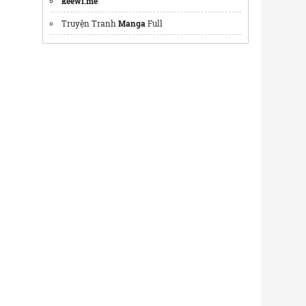
keewi.me
Truyện Tranh
Manga
Full