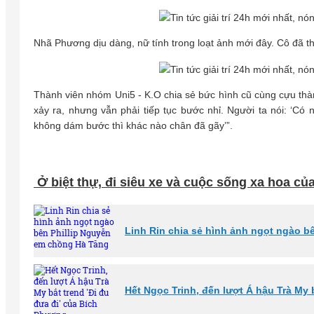
Nhã Phương dịu dàng, nữ tính trong loạt ảnh mới đây. Cô đã th
Thành viên nhóm Uni5 - K.O chia sẻ bức hình cũ cùng cựu thàn
xảy ra, nhưng vẫn phải tiếp tục bước nhỉ. Người ta nói: ‘
không dám bước thì khác nào chân đã gãy’”.
Ở biệt thự, đi siêu xe và cuộc sống xa hoa c
Linh Rin chia sẻ hình ảnh ngọt ngào b
Hết Ngọc Trinh, đến lượt Á hậu Trà My 