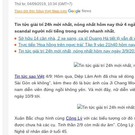
Thứ tư, 04/09/2019, 10:34 (GMT+7)
Theo dõi Đời Sống Việt Nam trên
Tin tức giải trí 24h mới nhất, nóng nhất hôm nay thứ 4 ngà
scandal người nổi tiếng trong nước nhanh nhất.
Sở hữu 14 căn nhà, 2 xe sang, ca sĩ Quang Hà tiết lộ vẫn đi 
Trực tiếp 'Hoa hồng trên ngực trái' Tập 9 vào 21h40 hôm nay
Tin tức giải trí 24h mới nhất, nóng nhất hôm nay ngày 3/9/2
Tin tức sao Việt
4/9: Hôm qua, Diệp Lâm Anh đã chia sẽ dòng t
Sài Gòn ok không”, kèm theo đó là bức ảnh của Ji Chang Wo
nam diễn viên đứng ngồi không yên. Và mới đây, nữ diễn v
ngày 10/9 tới.
Xuân Bắc chụp hình cùng
Công Lý
với các biểu tượng cờ đỏ s
được chưa hả các cụ. Tinh thần 2/9 còn mãi dư âm”. Công Lý 
Nghệ sĩ nhân dân ở tuổi 45.