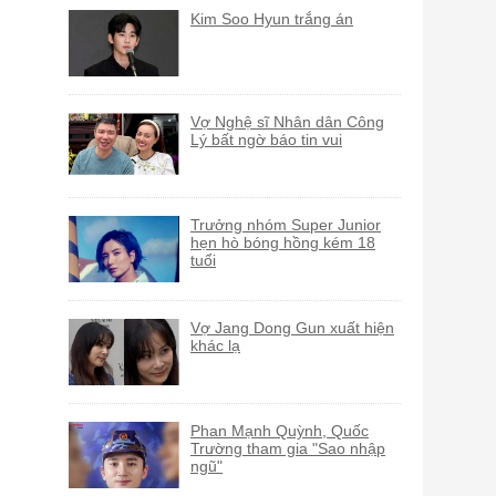
Kim Soo Hyun trắng án
Vợ Nghệ sĩ Nhân dân Công
Lý bất ngờ báo tin vui
Trưởng nhóm Super Junior
hẹn hò bóng hồng kém 18
tuổi
Vợ Jang Dong Gun xuất hiện
khác lạ
Phan Mạnh Quỳnh, Quốc
Trường tham gia "Sao nhập
ngũ"