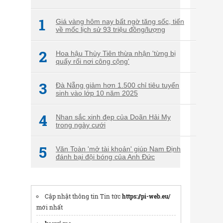
1
Giá vàng hôm nay bất ngờ tăng sốc, tiến
về mốc lịch sử 93 triệu đồng/lượng
2
Hoa hậu Thùy Tiên thừa nhận 'từng bị
quấy rối nơi công cộng'
3
Đà Nẵng giảm hơn 1.500 chỉ tiêu tuyển
sinh vào lớp 10 năm 2025
4
Nhan sắc xinh đẹp của Doãn Hải My
trong ngày cưới
5
Văn Toàn 'mở tài khoản' giúp Nam Định
đánh bại đội bóng của Anh Đức
Cập nhật thông tin Tin tức
https://pi-web.eu/
mới nhất