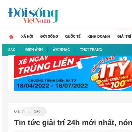
XÃ HỘI
ĐỜI SỐNG
QUỐC TẾ
KINH DOANH
GIẢI TRÍ
SAO
ĐIỆN ẢNH
ÂM NHẠC
THỜI TRANG
Giải trí
Sao
Tin tức giải trí 24h mới nhất, n