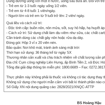
Dùng đường uống với một ít nước, uống sau bữa ăn. Đối với trẻ
- Trẻ em từ 1-3 tuổi: ngày uống 1/2 viên.
- Trẻ em từ 4-8 tuổi: 1 viên/ngày.
- Người lớn và trẻ em từ 9 tuổi trở lên: 2 viên/ ngày.
Quá liều và cách xử trí:
- Độc tính cấp: buồn nôn, nôn mửa, sốt, suy hô hấp, hạ huyết áp
- Cách xử trí: Sử dụng chất làm dịu viêm như sữa, các chất carb
Cần tránh dùng các chất gây nôn hoặc rửa dạ dày.
Đóng gói: Hộp 3 vỉ x 20 viên nén.
Bảo quản: Nơi khô mát, tránh ánh sáng mặt trời
Thời hạn sử dụng: 36 tháng kể từ ngày SX
Thương nhân sản xuất và chịu trách nhiệm về chất lượng sản
Địa chỉ: Cụm công nghiệp Liên Hưng, ấp Bình Tiền 2, xã Đức H
Tổng đài giải đáp thông tin miễn phí: 1800.6689 – Fax: 0272.381
Thực phẩm này không phải là thuốc và không có tác dụng thay t
Không sử dụng cho người mẫn cảm với bất kì thành phần nào 
Số Giấy XN nội dung quảng cáo: 2828/2021/XNQC-ATTP
BS Hoàng Hậu