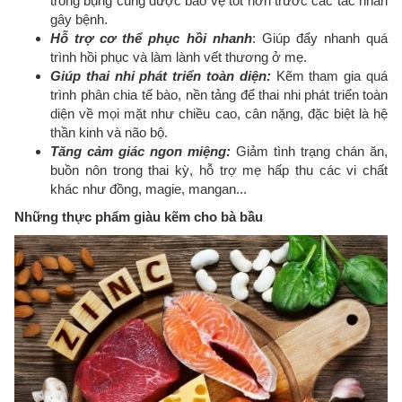
trong bụng cũng được bảo vệ tốt hơn trước các tác nhân
gây bệnh.
Hỗ trợ cơ thể phục hồi nhanh
: Giúp đẩy nhanh quá
trình hồi phục và làm lành vết thương ở mẹ.
Giúp thai nhi phát triển toàn diện:
Kẽm tham gia quá
trình phân chia tế bào, nền tảng để thai nhi phát triển toàn
diện về mọi mặt như chiều cao, cân nặng, đặc biệt là hệ
thần kinh và não bộ.
Tăng cảm giác ngon miệng:
Giảm tình trạng chán ăn,
buồn nôn trong thai kỳ, hỗ trợ mẹ hấp thu các vi chất
khác như đồng, magie, mangan...
Những thực phẩm giàu kẽm cho bà bầu