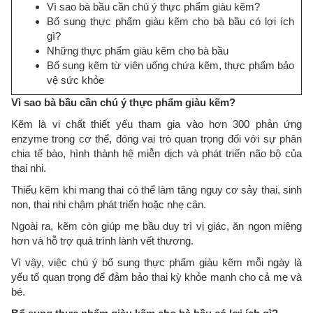
Vì sao bà bầu cần chú ý thực phẩm giàu kẽm?
Bổ sung thực phẩm giàu kẽm cho bà bầu có lợi ích
gì?
Những thực phẩm giàu kẽm cho bà bầu
Bổ sung kẽm từ viên uống chứa kẽm, thực phẩm bảo
vệ sức khỏe
Vì sao bà bầu cần chú ý thực phẩm giàu kẽm?
Kẽm là vi chất thiết yếu tham gia vào hơn 300 phản ứng
enzyme trong cơ thể, đóng vai trò quan trọng đối với sự phân
chia tế bào, hình thành hệ miễn dịch và phát triển não bộ của
thai nhi.
Thiếu kẽm khi mang thai có thể làm tăng nguy cơ sảy thai, sinh
non, thai nhi chậm phát triển hoặc nhẹ cân.
Ngoài ra, kẽm còn giúp mẹ bầu duy trì vị giác, ăn ngon miệng
hơn và hỗ trợ quá trình lành vết thương.
Vì vậy, việc chú ý bổ sung thực phẩm giàu kẽm mỗi ngày là
yếu tố quan trọng để đảm bảo thai kỳ khỏe mạnh cho cả mẹ và
bé.