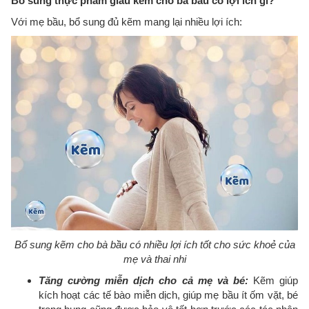
Bổ sung thực phẩm giàu kẽm cho bà bầu có lợi ích gì?
Với mẹ bầu, bổ sung đủ kẽm mang lại nhiều lợi ích:
Bổ sung kẽm cho bà bầu có nhiều lợi ích tốt cho sức khoẻ của
mẹ và thai nhi
Tăng cường miễn dịch cho cả mẹ và bé:
Kẽm giúp
kích hoạt các tế bào miễn dịch, giúp mẹ bầu ít ốm vặt, bé