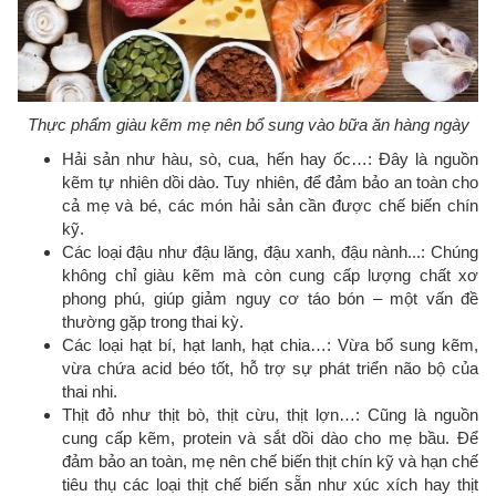
Thực phẩm giàu kẽm mẹ nên bổ sung vào bữa ăn hàng ngày
Hải sản như hàu, sò, cua, hến hay ốc…: Đây là nguồn
kẽm tự nhiên dồi dào. Tuy nhiên, để đảm bảo an toàn cho
cả mẹ và bé, các món hải sản cần được chế biến chín
kỹ.
Các loại đậu như đậu lăng, đậu xanh, đậu nành...: Chúng
không chỉ giàu kẽm mà còn cung cấp lượng chất xơ
phong phú, giúp giảm nguy cơ táo bón – một vấn đề
thường gặp trong thai kỳ.
Các loại hạt bí, hạt lanh, hạt chia…: Vừa bổ sung kẽm,
vừa chứa acid béo tốt, hỗ trợ sự phát triển não bộ của
thai nhi.
Thịt đỏ như thịt bò, thịt cừu, thịt lợn…: Cũng là nguồn
cung cấp kẽm, protein và sắt dồi dào cho mẹ bầu. Để
đảm bảo an toàn, mẹ nên chế biến thịt chín kỹ và hạn chế
tiêu thụ các loại thịt chế biến sẵn như xúc xích hay thịt