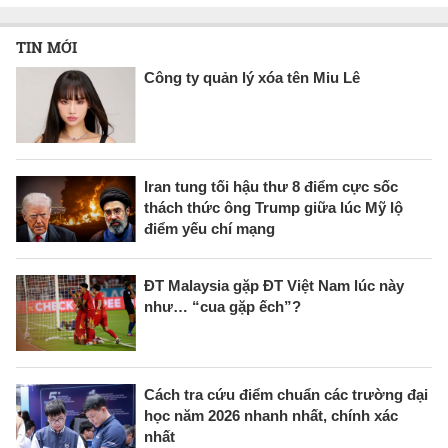
TIN MỚI
Công ty quản lý xóa tên Miu Lê
Iran tung tối hậu thư 8 điểm cực sốc
thách thức ông Trump giữa lúc Mỹ lộ
điểm yếu chí mạng
ĐT Malaysia gặp ĐT Việt Nam lúc này
như… “cua gặp ếch”?
Cách tra cứu điểm chuẩn các trường đại
học năm 2026 nhanh nhất, chính xác
nhất