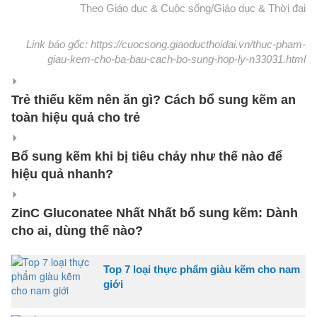
Theo Giáo dục & Cuộc sống/Giáo dục & Thời đại
Link báo gốc: https://cuocsong.giaoducthoidai.vn/thuc-pham-
giau-kem-cho-ba-bau-cach-bo-sung-hop-ly-n33031.html
Trẻ thiếu kẽm nên ăn gì? Cách bổ sung kẽm an
toàn hiệu quả cho trẻ
Bổ sung kẽm khi bị tiêu chảy như thế nào để
hiệu quả nhanh?
ZinC Gluconatee Nhất Nhất bổ sung kẽm: Dành
cho ai, dùng thế nào?
Top 7 loại thực phẩm giàu kẽm cho nam
giới