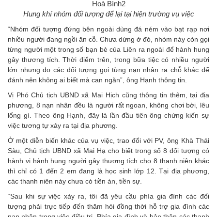
Hung khí nhóm đối tượng để lại tại hiện trường vụ việc
“Nhóm đối tượng đứng bên ngoài dùng đá ném vào bạt rạp nơi
nhiều người đang ngồi ăn cỗ. Chưa dừng ở đó, nhóm này còn gọi
từng người một trong số bạn bè của Liên ra ngoài để hành hung
gây thương tích. Thời điểm trên, trong bữa tiệc có nhiều người
lớn nhưng do các đối tượng gọi từng nạn nhân ra chỗ khác để
đánh nên không ai biết mà can ngăn”, ông Hạnh thông tin.
Vị Phó Chủ tịch UBND xã Mai Hịch cũng thông tin thêm, tại địa
phương, 8 nạn nhân đều là người rất ngoan, không chơi bời, lêu
lổng gì. Theo ông Hạnh, đây là lần đầu tiên ông chứng kiến sự
việc tương tự xảy ra tại địa phương.
Ở một diễn biến khác của vụ việc, trao đổi với PV, ông Khà Thái
Sàu, Chủ tịch UBND xã Mai Hạ cho biết trong số 8 đối tượng có
hành vi hành hung người gây thương tích cho 8 thanh niên khác
thì chỉ có 1 đến 2 em đang là học sinh lớp 12. Tại địa phương,
các thanh niên này chưa có tiền án, tiền sự.
“Sau khi sự việc xảy ra, tôi đã yêu cầu phía gia đình các đối
tượng phải trực tiếp đến thăm hỏi đồng thời hỗ trợ gia đình các
nạn nhân trong việc điều trị. Phía gia đình và bản thân các thanh