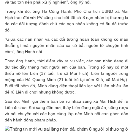
và táo tợn nên phải xử lý nghiêm”, ông Ký nói.
Trong khi đó, ông Hà Công Hạnh, Phó Chủ tịch UBND xã Mai
Hịch trao đổi với PV cũng cho biết tất cả 8 nạn nhân bị thương là
do các đối tượng đánh chứ các nạn nhân không có ẩu đả trước
đó.
“Giữa các nạn nhân và các đối tượng hoàn toàn không có mâu
thuẫn gì mà nguyên nhân sâu xa có bắt nguồn từ chuyện tình
cảm”, ông Hạnh nói.
Theo ông Hạnh, thời điểm xảy ra vụ việc, các nạn nhân đang đi
dự tiệc đầy tháng một người em của bạn. Trong số này có một
thiếu nữ tên Liên (17 tuổi, trú xã Mai Hịch). Liên là người trong
mộng của Hà Quang Minh (21 tuổi trú tại xóm Khả, xã Mai Hạ).
Buổi tối hôm đó, Minh dùng điện thoại liên lạc với Liên nhiều lần
để rủ Liên đi chơi nhưng không được.
Sau đó, Minh gọi thêm bạn bè rủ nhau sang xã Mai Hịch để rủ
Liên đi chơi. Khi sang đến nơi, thấy Liên đang ngồi ăn, uống rượu
và nói chuyện với các bạn cùng lớp nên Minh nổi cơn ghen dẫn
đến hành động phạm pháp.