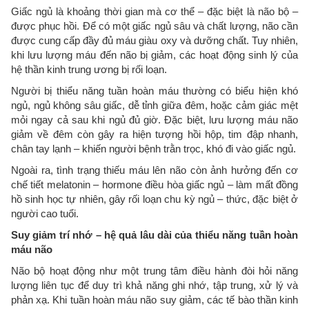
Giấc ngủ là khoảng thời gian mà cơ thể – đặc biệt là não bộ –
được phục hồi. Để có một giấc ngủ sâu và chất lượng, não cần
được cung cấp đầy đủ máu giàu oxy và dưỡng chất. Tuy nhiên,
khi lưu lượng máu đến não bị giảm, các hoạt động sinh lý của
hệ thần kinh trung ương bị rối loạn.
Người bị thiểu năng tuần hoàn máu thường có biểu hiện khó
ngủ, ngủ không sâu giấc, dễ tỉnh giữa đêm, hoặc cảm giác mệt
mỏi ngay cả sau khi ngủ đủ giờ. Đặc biệt, lưu lượng máu não
giảm về đêm còn gây ra hiện tượng hồi hộp, tim đập nhanh,
chân tay lạnh – khiến người bệnh trằn trọc, khó đi vào giấc ngủ.
Ngoài ra, tình trạng thiếu máu lên não còn ảnh hưởng đến cơ
chế tiết melatonin – hormone điều hòa giấc ngủ – làm mất đồng
hồ sinh học tự nhiên, gây rối loạn chu kỳ ngủ – thức, đặc biệt ở
người cao tuổi.
Suy giảm trí nhớ – hệ quả lâu dài của thiểu năng tuần hoàn
máu não
Não bộ hoạt động như một trung tâm điều hành đòi hỏi năng
lượng liên tục để duy trì khả năng ghi nhớ, tập trung, xử lý và
phản xạ. Khi tuần hoàn máu não suy giảm, các tế bào thần kinh