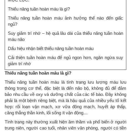
Thiểu năng tuần hoàn máu là gì?
Thiểu năng tuần hoàn máu ảnh hưởng thế nào đến giấc
ngủ?
Suy giảm trí nhớ – hệ quả lâu dài của thiểu năng tuần hoàn
máu não
Dấu hiệu nhận biết thiểu năng tuần hoàn máu
Cải thiện tuần hoàn máu để ngủ ngon hơn, ngăn ngừa suy
giảm trí nhớ
Thiểu năng tuần hoàn máu là gì?
Thiểu năng tuần hoàn máu là tình trạng lưu lượng máu lưu
thông trong cơ thể, đặc biệt là đến não bộ, không đủ để đảm
bảo nhu cầu về oxy và dưỡng chất của các tế bào. Đây không
phải là một bệnh riêng biệt, mà là hậu quả của nhiều yếu tố kết
hợp: rối loạn vận mạch, xơ vữa động mạch, huyết áp thấp,
căng thẳng thần kinh, lối sống ít vận động…
Tình trạng này thường xuất hiện âm thầm và phổ biến ở người
trung niên, người cao tuổi, nhân viên văn phòng, người có tiền