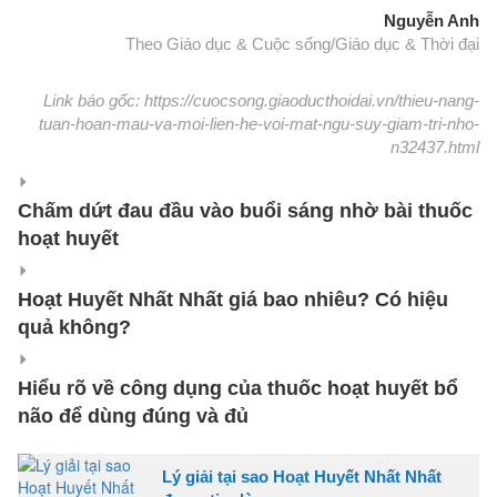
Nguyễn Anh
Theo Giáo dục & Cuộc sống/Giáo dục & Thời đại
Link báo gốc: https://cuocsong.giaoducthoidai.vn/thieu-nang-
tuan-hoan-mau-va-moi-lien-he-voi-mat-ngu-suy-giam-tri-nho-
n32437.html
Chấm dứt đau đầu vào buổi sáng nhờ bài thuốc
hoạt huyết
Hoạt Huyết Nhất Nhất giá bao nhiêu? Có hiệu
quả không?
Hiểu rõ về công dụng của thuốc hoạt huyết bổ
não để dùng đúng và đủ
Lý giải tại sao Hoạt Huyết Nhất Nhất