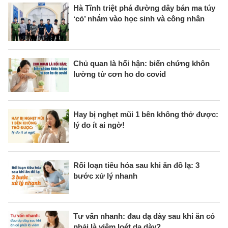
Hà Tĩnh triệt phá đường dây bán ma túy
‘cỏ’ nhắm vào học sinh và công nhân
Chủ quan là hối hận: biến chứng khôn
lường từ cơn ho do covid
Hay bị nghẹt mũi 1 bên không thở được:
lý do ít ai ngờ!
Rối loạn tiêu hóa sau khi ăn đồ lạ: 3
bước xử lý nhanh
Tư vấn nhanh: đau dạ dày sau khi ăn có
phải là viêm loét dạ dày?