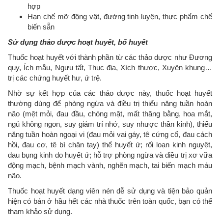
hợp
Hạn chế mỡ động vật, đường tinh luyện, thực phẩm chế
biến sẵn
Sử dụng thảo dược hoạt huyết, bổ huyết
Thuốc hoạt huyết với thành phần từ các thảo dược như Đương
quy, Ích mẫu, Ngưu tất, Thục địa, Xích thược, Xuyên khung…
trị các chứng huyết hư, ứ trệ.
Nhờ sự kết hợp của các thảo dược này, thuốc hoạt huyết
thường dùng để phòng ngừa và điều trị thiểu năng tuần hoàn
não (mệt mỏi, đau đầu, chóng mặt, mất thăng bằng, hoa mắt,
ngủ không ngon, suy giảm trí nhớ, suy nhược thần kinh), thiểu
năng tuần hoàn ngoại vi (đau mỏi vai gáy, tê cứng cổ, đau cách
hồi, đau cơ, tê bì chân tay) thể huyết ứ; rối loạn kinh nguyệt,
đau bụng kinh do huyết ứ; hỗ trợ phòng ngừa và điều trị xơ vữa
động mạch, bệnh mạch vành, nghẽn mạch, tai biến mạch máu
não.
Thuốc hoạt huyết dạng viên nén dễ sử dụng và tiện bảo quản
hiện có bán ở hầu hết các nhà thuốc trên toàn quốc, bạn có thể
tham khảo sử dụng.