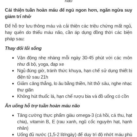
não
Cải thiện tuần hoàn máu để ngủ ngon hơn, ngăn ngừa suy
giảm trí nhớ
Để hỗ trợ lưu thông máu và cải thiện các triệu chứng mất ngủ,
hay quên do thiếu máu não, cần áp dụng đồng thời các biện
pháp sau:
Thay đổi lối sống
Vận động nhẹ nhàng mỗi ngày 30-45 phút với các môn
như đi bộ, yoga, đạp xe
Ngủ đúng giờ, tránh thức khuya, hạn chế sử dụng thiết bị
điện tử sau 21h
Giảm căng thẳng, lo âu bằng thiền, hít thở sâu, nghe nhạc
thư giãn
Không hút thuốc lá, hạn chế rượu bia và đồ uống có cồn
Ăn uống hỗ trợ tuần hoàn máu não
Tăng cường thực phẩm giàu omega-3 (cá hồi, cá thu, hạt
chia), vitamin B, E (rau xanh, ngũ cốc nguyên hạt, hạnh
nhân)
Uống đủ nước (1,5-2 lít/ngày) để duy trì độ nhớt máu phù