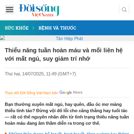
SỨC KHỎE
BỆNH VÀ THUỐC
Thiểu năng tuần hoàn máu và mối liên hệ
với mất ngủ, suy giảm trí nhớ
Thứ hai, 14/07/2025, 11:49 (GMT+7)
Theo dõi Đời Sống Việt Nam trên
Bạn thường xuyên mất ngủ, hay quên, đầu óc mơ màng
thiếu tỉnh táo? Đừng vội đổ lỗi cho căng thẳng hay tuổi tác
— rất có thể nguyên nhân đến từ tình trạng thiểu năng tuần
hoàn máu đang âm thầm diễn ra trong cơ thể.
Những thảo dược bổ huyết, hoạt huyết, tăng cường lưu thông