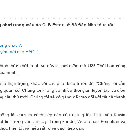
chơi trong màu áo CLB Estoril ở Bồ Đào Nha tỏ ra rất
hạng châu Á
uyên mới cho HAGL’
hính thức khởi tranh và đây là thời điểm mà U23 Thái Lan cùng
của mình.
há thận trọng, khác với các phát biểu trước đó: "Chúng tôi vẫn
 quân số. Chúng tôi không có nhiều thời gian luyện tập và điều
g cầu thủ mới. Chúng tôi sẽ cố gắng để trao đổi với tất cả thành
thống lối chơi và cách tiếp cận của chúng tôi. Thủ môn Kawin
ất tin tưởng vào anh ấy. Trong khi đó, Weerathep Pomphan và
ực hiện tốt và hiểu rất rõ về cách tiếp cận.