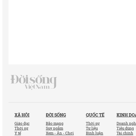
XÃ HỘI
ĐỜI SỐNG
QUỐC TẾ
KINH D
Giáo dục
Bão mạng
Thời sự
Doanh ngh
Thời sự
Suy ngẫm
Tư liệu
Tiêu dùng
Y tế
Xem - Ăn - Chơi
Bình luận
Tài chính