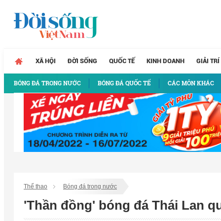
XÃ HỘI
ĐỜI SỐNG
QUỐC TẾ
KINH DOANH
GIẢI TRÍ
BÓNG ĐÁ TRONG NƯỚC
BÓNG ĐÁ QUỐC TẾ
CÁC MÔN KHÁC
Thể thao
Bóng đá trong nước
'Thần đồng' bóng đá Thái Lan q