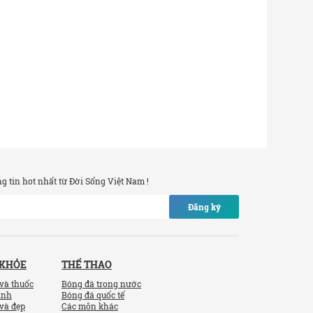
 tin hot nhất từ Đời Sống Việt Nam !
Đăng ký
 KHỎE
THỂ THAO
và thuốc
Bóng đá trong nước
ính
Bóng đá quốc tế
và đẹp
Các môn khác