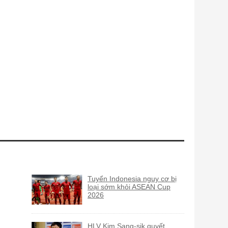
Tuyển Indonesia nguy cơ bị
loại sớm khỏi ASEAN Cup
2026
HLV Kim Sang-sik quyết