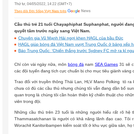
Thứ tư, 04/05/2022, 14:22 (GMT+7)
Theo dõi Đời Sống Việt Nam trên
Cầu thủ trẻ 21 tuổi Chayaphiphat Suphanphat, người đang 
quyết tâm trước ngày sang Việt Nam.
Chuyên gia Vũ Mạnh Hải ngợi khen HAGL của bầu Đức
HAGL giúp bóng đá Việt Nam vượt Trung Quốc ở bảng xếp 
Báo Trung Quốc: ‘Chiến thắng trước Sydney FC mở ra kỉ ng
Chỉ còn vài ngày nữa, môn
bóng đá
nam
SEA Games
31 sẽ c
các đội tuyển đang tích cực chuẩn bị cho mục tiêu giành vàng 
Trao đổi với truyền thông Thái Lan, HLV Mano Polking tỏ ra k
chưa có đủ các cầu thủ nhưng chúng tôi vẫn đang dần bổ sung
quan trọng là chúng tôi cần hoàn thiện kỹ chiến thuật cho nhữn
viên trong đội.
Những cầu thủ trên 23 tuổi là những người hiểu rất rõ hệ 
Thammasatchanan là người có khả năng lãnh đạo cao. Tôi r
Worachit Kanitsribampen kiểm soát tốt ở khu vực giữa sân, họ th