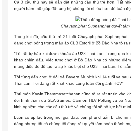
Cả 3 cầu thủ này sẽ dẫn dắt những cầu thủ trẻ hơn. Tất nhi
người hâm mộ giúp đỡ, ủng hộ chúng tôi nhiều hơn để toàn đội
Chayaphiphat Suphanphat quyết tâm
Trong khi đó, cầu thủ trẻ 21 tuổi Chayaphiphat Suphanphat
đang chơi bóng trong màu áo CLB Estoril ở Bồ Đào Nha tỏ ra r
"Tôi rất tự hào khi được khoác áo U23 Thái Lan. Trong quá khứ, 
khao chiến đấu. Việc từng chơi ở Bồ Đào Nha có những điểm 
mang điều đó để tạo ra sự khác biệt cho U23 Thái Lan. Tôi sẵ
Tôi từng đến chơi ở đội trẻ Bayern Munich khi 14 tuổi và sau 
Thái Lan. Tôi đang rất khát khao cùng toàn đội giành HCV".
Thủ môn Kawin Thammasatchanan cũng tỏ ra rất tự tin vào kịc
đội hình tham dự SEA Games. Cảm ơn HLV Polking và bà Nua
kinh nghiệm cho các cầu thủ trẻ và chúng tôi sẽ nỗ lực hết mìn
Luôn có áp lực trong mọi giải đấu, bạn phải chuẩn bị cho mì
dàng nhưng tất cả chúng tôi đang rất quyết tâm hoàn thành mụ