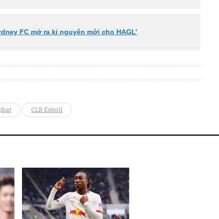
ydney FC mở ra kỉ nguyên mới cho HAGL’
phat
CLB Estoril