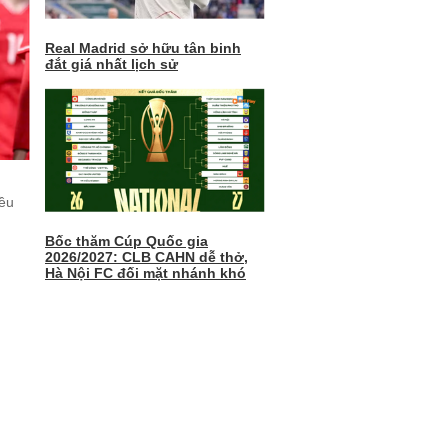
Real Madrid sở hữu tân binh
đắt giá nhất lịch sử
ều
Bốc thăm Cúp Quốc gia
2026/2027: CLB CAHN dễ thở,
Hà Nội FC đối mặt nhánh khó