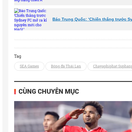
Báo Trung Quốc: ‘Chiến thắng trước S
Tag
SEA Games
Bóng đá Thái Lan
Chayaphiphat Suphan
CÙNG CHUYÊN MỤC