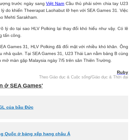
 lượng trước ngày sang
Việt Nam
Cầu thủ phải sớm chia tay U23
 lý do khiến Theerapat Laohabut lỡ hẹn với SEA Games 31. Việc
ho Mehti Sarakham.
 lý do tại sao HLV Polking lại thay đổi khó hiểu như vậy. Có lẽ
g tấn công.
SEA Games 31, HLV Polking đã đối mặt với nhiều khó khăn. Ông
 chịu nhả quân. Tại SEA Games 31, U23 Thái Lan nằm bảng B cùng
n mở màn gặp Malaysia ngày 7/5 trên sân Thiên Trường.
Ruby
Theo Giáo dục & Cuộc sống/Giáo dục & Thời đại
tin ở SEA Games'
GL của bầu Đức
ng Quốc ở bảng xếp hạng châu Á