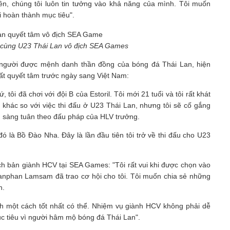
ên, chúng tôi luôn tin tưởng vào khả năng của mình. Tôi muốn
 hoàn thành mục tiêu".
 cùng U23 Thái Lan vô địch SEA Games
, người được mệnh danh thần đồng của bóng đá Thái Lan, hiện
ất quyết tâm trước ngày sang Việt Nam:
tôi đã chơi với đội B của Estoril. Tôi mới 21 tuổi và tôi rất khát
khác so với việc thi đấu ở U23 Thái Lan, nhưng tôi sẽ cố gắng
n sàng tuân theo đấu pháp của HLV trưởng.
đó là Bồ Đào Nha. Đây là lần đầu tiên tôi trở về thi đấu cho U23
h bản giành HCV tại SEA Games: "Tôi rất vui khi được chọn vào
nphan Lamsam đã trao cơ hội cho tôi. Tôi muốn chia sẻ những
h.
nh một cách tốt nhất có thể. Nhiệm vụ giành HCV không phải dễ
c tiêu vì người hâm mộ bóng đá Thái Lan".