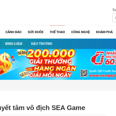
Tì
CẢNH BÁO
SỨC KHỎE
THỂ THAO
CÔNG NGHỆ
KHÁM PHÁ
BÌNH LUẬN
HẬU TRƯỜNG
uyết tâm vô địch SEA Game