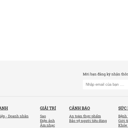
Mời bạn đăng ký nhận thông
OANH
GIẢI TRÍ
CẢNH BÁO
SỨC
iệp - Doanh nhân
Sao
An toàn thực phẩm
Bệnh 
Điện ảnh
Bảo vệ người tiêu dùng
Giới t
Âm nhạc
Khỏe 