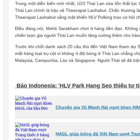
Trong một diễn biến mới nhất, U23 Thái Lan vừa tổn thất lực
Thái Lan chính là hậu vệ Theerapat Laohabut. Chấn thương là
Theerapat Laohabut vắng mặt khiến HLV Polking trao cơ hội c
Điều đáng nói, Mehti Sarakham chơi ở hàng tiền đạo. Không rõ
chiến lược gia người Thái Lan muốn tăng cường thêm cho hàn
Trước khi chốt danh sách 20 cầu thủ đến Việt Nam tham dự 
mất hàng loạt trụ cột vì không ít đội bóng ở Thái Lan chẳng
Malaysia, Campuchia, Lào và Singapore. Người Thái sẽ đá trậ
Báo Indonesia: 'HLV Park Hang Seo thiếu tự 
Chuyên gia Vũ Mạnh Hải ngợi khen HA
HAGL giúp bóng đá Việt Nam vượt Tru