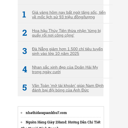
1
Giá vàng hôm nay bất ngờ tăng sốc, tiến
về mốc lịch sử 93 triệu đồng/lượng
2
Hoa hậu Thùy Tiên thừa nhận 'từng bị
quấy rối nơi công cộng'
3
Đà Nẵng giảm hơn 1.500 chỉ tiêu tuyển
sinh vào lớp 10 năm 2025
4
Nhan sắc xinh đẹp của Doãn Hải My
trong ngày cưới
5
Văn Toàn 'mở tài khoản' giúp Nam Định
đánh bại đội bóng của Anh Đức
nhathidauquankhu7.com
Nguồn Hàng Giày 2Hand: Hướng Dẫn Chi Tiết