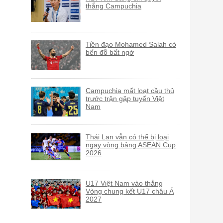
thắng Campuchia
Tiền đạo Mohamed Salah có
bến đỗ bất ngờ
Campuchia mất loạt cầu thủ
trước trận gặp tuyển Việt
Nam
Thái Lan vẫn có thể bị loại
ngay vòng bảng ASEAN Cup
2026
U17 Việt Nam vào thẳng
Vòng chung kết U17 châu Á
2027