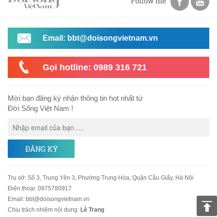
Follow me
Email: bbt@doisongvietnam.vn
Gọi hotline: 0989 316 721
Mời bạn đăng ký nhận thông tin hot nhất từ
Đời Sống Việt Nam !
ĐĂNG KÝ
Trụ sở
:
Số 3, Trung Yên 3, Phường Trung Hòa, Quận Cầu Giấy, Hà Nội
Điện thoại:
0975780917
Email
:
bbt@doisongvietnam.vn
Chịu trách nhiệm nội dung:
Lê Trang