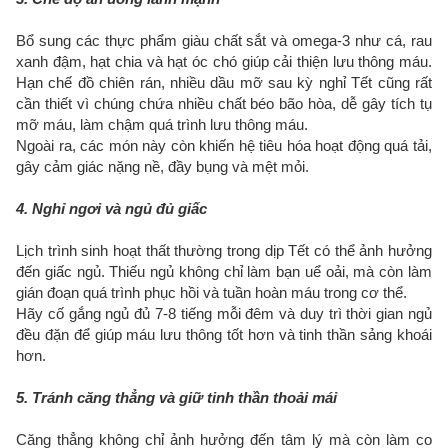
Bổ sung các thực phẩm giàu chất sắt và omega-3 như cá, rau
xanh đậm, hạt chia và hạt óc chó giúp cải thiện lưu thông máu.
Hạn chế đồ chiên rán, nhiều dầu mỡ sau kỳ nghỉ Tết cũng rất
cần thiết vì chúng chứa nhiều chất béo bão hòa, dễ gây tích tụ
mỡ máu, làm chậm quá trình lưu thông máu.
Ngoài ra, các món này còn khiến hệ tiêu hóa hoạt động quá tải,
gây cảm giác nặng nề, đầy bụng và mệt mỏi.
4. Nghỉ ngơi và ngủ đủ giấc
Lịch trình sinh hoạt thất thường trong dịp Tết có thể ảnh hưởng
đến giấc ngủ. Thiếu ngủ không chỉ làm bạn uể oải, mà còn làm
gián đoạn quá trình phục hồi và tuần hoàn máu trong cơ thể.
Hãy cố gắng ngủ đủ 7-8 tiếng mỗi đêm và duy trì thời gian ngủ
đều đặn để giúp máu lưu thông tốt hơn và tinh thần sảng khoái
hơn.
5. Tránh căng thẳng và giữ tinh thần thoải mái
Căng thẳng không chỉ ảnh hưởng đến tâm lý mà còn làm co