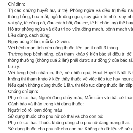
Chỉ định:
Trị các chứng huyết hư, ứ trệ. Phòng ngừa và điều trị thiểu 
thăng bằng, hoa mắt, ngủ không ngon, suy giảm trí nhớ, suy như
vai gáy, tê cứng cổ, đau cách hồi, đau cơ, tê bì chân tay) thể huy
Hỗ trợ phòng ngừa và điều trị xơ vữa động mạch, bệnh mạch và
Liều dùng, cách dùng:
Ngày uống 2 lần, mỗi lần 2 viên.
Với bệnh mạn tính nên uống thuốc liên tục ít nhất 3 tháng.
Trường hợp bệnh nặng, cần tham khảo ý kiến bác sĩ điều trị để đ
thông thường (không quá 2 lần) phải được sự đồng ý của bác sĩ
Lưu ý:
Với từng bệnh nhân cụ thể, nếu hiệu quả, Hoạt Huyết Nhất Nhấ
không thì tham khảo ý kiến thầy thuốc về việc tiếp tục hay ngưng
Nếu quên không dùng thuốc 1 lần, thì tiếp tục dùng thuốc lần tiếp
Chống chỉ định:
Phụ nữ có thai, Người đang chảy máu, Mẫn cảm với bất cứ thàn
Cảnh báo và thận trọng khi dùng thuốc:
Người có rối loạn đông máu
Sử dụng thuốc cho phụ nữ có thai và cho con bú:
Phụ nữ có thai: Thuốc không dùng cho phụ nữ đang mang thai.
Sử dụng thuốc cho phụ nữ cho con bú: Không có dữ liệu về sử 