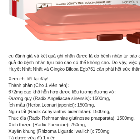
cụ đánh giá và kết quả ghi nhận được là do bệnh nhân tự báo c
quả do bệnh nhân tựu báo cáo có thể không cao. Do vậy, việc p
Huyết Nhất Nhất và Gingko Biloba Egb761 cần phải hết sức thận
Xem chi tiết tại đây!
Thành phần (Cho 1 viên nén):
672mg cao khô hỗn hợp dược liệu tương đương với:
Đương quy (Radix Angeliacae sinensis): 1500mg,
Ích mẫu (Herba Leonuri japonici): 1500mg,
Ngưu tất (Radix Achyranthis bidentatae): 1500mg,
Thục địa (Radix Rehmanniae glutinosae praeparata): 1500mg,
Xích thược (Radix Paeoniae): 750mg,
Xuyên khung (Rhizoma Ligustici wallichii): 750mg,
Tá dược vừa đủ 1 viên