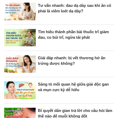
Tư vấn nhanh: đau dạ dày sau khi ăn có
phải là viêm loét dạ dày?
Tìm hiểu thành phần bài thuốc trĩ giảm
đau, co búi trĩ, ngừa tái phát
Giải đáp nhanh: bị vết thương hở ăn
trứng được không?
Sáng tỏ mối quan hệ giữa giải độc gan
và mụn cực kỳ dễ hiểu
Bí quyết dân gian trả lời cho câu hỏi làm
thế nào để muỗi không đốt