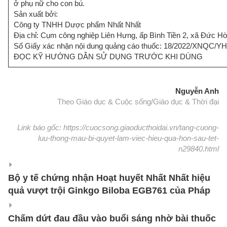
ở phụ nữ cho con bú.
Sản xuất bởi:
Công ty TNHH Dược phẩm Nhất Nhất
Địa chỉ: Cụm công nghiệp Liên Hưng, ấp Bình Tiền 2, xã Đức H
Số Giấy xác nhận nội dung quảng cáo thuốc: 18/2022/XNQC/Y
ĐỌC KỸ HƯỚNG DẪN SỬ DỤNG TRƯỚC KHI DÙNG
Nguyễn Anh
Theo Giáo dục & Cuộc sống/Giáo dục & Thời đại
Link báo gốc: https://cuocsong.giaoducthoidai.vn/tang-cuong-
luu-thong-mau-bi-quyet-lam-viec-hieu-qua-hon-sau-tet-
n29840.html
Bộ y tế chứng nhận Hoạt huyết Nhất Nhất hiệu
quả vượt trội Ginkgo Biloba EGB761 của Pháp
Chấm dứt đau đầu vào buổi sáng nhờ bài thuốc