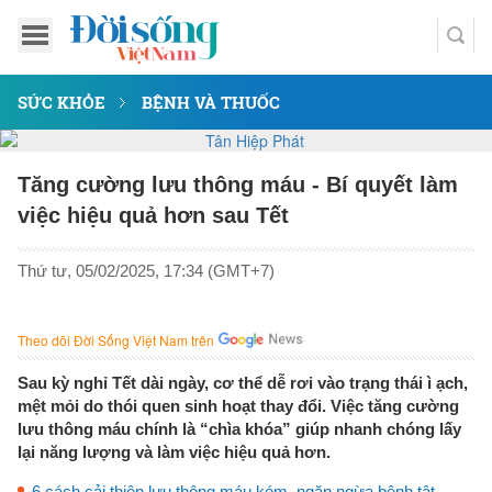
SỨC KHỎE
BỆNH VÀ THUỐC
Tăng cường lưu thông máu - Bí quyết làm
việc hiệu quả hơn sau Tết
Thứ tư, 05/02/2025, 17:34 (GMT+7)
Theo dõi Đời Sống Việt Nam trên
Sau kỳ nghỉ Tết dài ngày, cơ thể dễ rơi vào trạng thái ì ạch,
mệt mỏi do thói quen sinh hoạt thay đổi. Việc tăng cường
lưu thông máu chính là “chìa khóa” giúp nhanh chóng lấy
lại năng lượng và làm việc hiệu quả hơn.
6 cách cải thiện lưu thông máu kém, ngăn ngừa bệnh tật