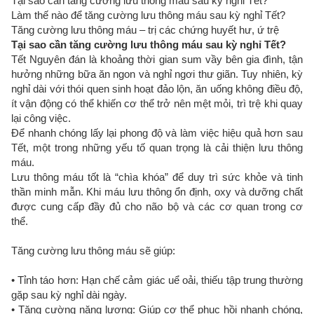
Tại sao cần tăng cường lưu thông máu sau kỳ nghỉ Tết?
Làm thế nào để tăng cường lưu thông máu sau kỳ nghỉ Tết?
Tăng cường lưu thông máu – trị các chứng huyết hư, ứ trệ
Tại sao cần tăng cường lưu thông máu sau kỳ nghỉ Tết?
Tết Nguyên đán là khoảng thời gian sum vầy bên gia đình, tận
hưởng những bữa ăn ngon và nghỉ ngơi thư giãn. Tuy nhiên, kỳ
nghỉ dài với thói quen sinh hoạt đảo lộn, ăn uống không điều độ,
ít vận động có thể khiến cơ thể trở nên mệt mỏi, trì trệ khi quay
lại công việc.
Để nhanh chóng lấy lại phong độ và làm việc hiệu quả hơn sau
Tết, một trong những yếu tố quan trọng là cải thiện lưu thông
máu.
Lưu thông máu tốt là “chìa khóa” để duy trì sức khỏe và tinh
thần minh mẫn. Khi máu lưu thông ổn định, oxy và dưỡng chất
được cung cấp đầy đủ cho não bộ và các cơ quan trong cơ
thể.
Tăng cường lưu thông máu sẽ giúp:
• Tỉnh táo hơn: Hạn chế cảm giác uể oải, thiếu tập trung thường
gặp sau kỳ nghỉ dài ngày.
• Tăng cường năng lượng: Giúp cơ thể phục hồi nhanh chóng,