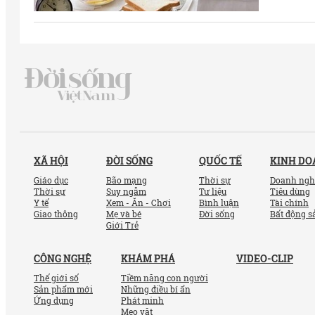
XÃ HỘI
ĐỜI SỐNG
QUỐC TẾ
KINH D
Giáo dục
Bão mạng
Thời sự
Doanh ngh
Thời sự
Suy ngẫm
Tư liệu
Tiêu dùng
Y tế
Xem - Ăn - Chơi
Bình luận
Tài chính
Giao thông
Mẹ và bé
Đời sống
Bất động s
Giới Trẻ
CÔNG NGHỆ
KHÁM PHÁ
VIDEO-CLIP
Thế giới số
Tiềm năng con người
Sản phẩm mới
Những điều bí ẩn
Ứng dụng
Phát minh
Mẹo vặt