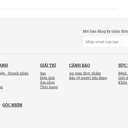
Mời bạn đăng ký nhận thông
OANH
GIẢI TRÍ
CẢNH BÁO
SỨC
iệp - Doanh nhân
Sao
An toàn thực phẩm
Bệnh 
Điện ảnh
Bảo vệ người tiêu dùng
Giới t
Âm nhạc
Khỏe 
ản
Thời trang
GÓC NHÌN