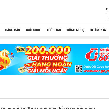
Tì
CẢNH BÁO
SỨC KHỎE
THỂ THAO
CÔNG NGHỆ
KHÁM PHÁ
p ngay những thói quen này để có nguồn năng