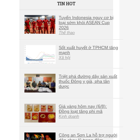
TIN HOT
Tuyển Indonesia nguy cơ bị
loại sớm khỏi ASEAN Cup
2026
Thể thao
Sốt xuất huyết ở TPHCM tăng
mạnh
Xã hội
Triệt phá đường dây sản xuất
thuốc Đông y giả, pha tân
dược
Giá vàng hôm nay (6/8):
Đồng loạt tăng phi mã
Kinh doanh
Công an Sơn La hỗ trợ người