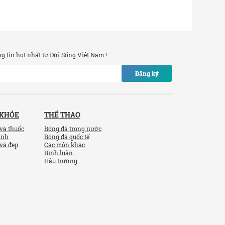
 tin hot nhất từ Đời Sống Việt Nam !
Đăng ký
 KHỎE
THỂ THAO
và thuốc
Bóng đá trong nước
ính
Bóng đá quốc tế
và đẹp
Các môn khác
Bình luận
Hậu trường