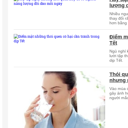
lượng 
Nhiều ngư
thay đổi 
hơn bằng v
Điểm mặ
Tết
Ngủ nghỉ 
lười tập t
dịp Tết.
Thói qu
nhưng 
Vào mùa đ
gây ảnh h
người mắc