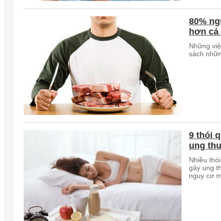
80% ngư
hơn cả 
Những việ
sách nhữn
9 thói 
ung th
Nhiều thó
gây ung th
nguy cơ m