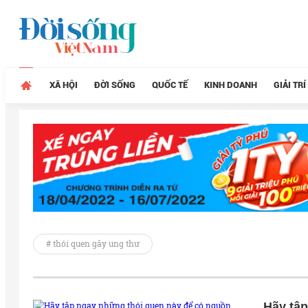
XÃ HỘI
ĐỜI SỐNG
QUỐC TẾ
KINH DOANH
GIẢI TRÍ
# thói quen gây ung thư
Hãy tậ