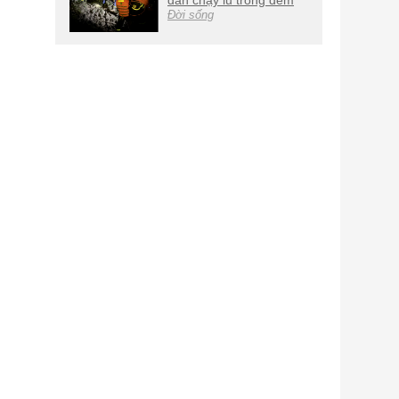
dân chạy lũ trong đêm
Đời sống