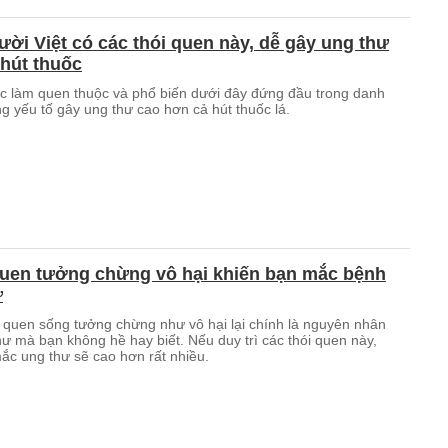
ời Việt có các thói quen này, dễ gây ung thư
hút thuốc
c làm quen thuộc và phổ biến dưới đây đứng đầu trong danh
g yếu tố gây ung thư cao hơn cả hút thuốc lá.
quen tưởng chừng vô hại khiến bạn mắc bệnh
ư
i quen sống tưởng chừng như vô hại lại chính là nguyên nhân
ư mà bạn không hề hay biết. Nếu duy trì các thói quen này,
ắc ung thư sẽ cao hơn rất nhiều.