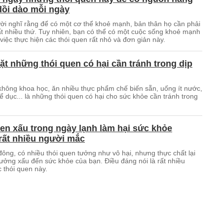
dồi dào mỗi ngày
ời nghĩ rằng để có một cơ thể khoẻ mạnh, bản thân họ cần phải
rất nhiều thứ. Tuy nhiên, bạn có thể có một cuộc sống khoẻ mạnh
iệc thực hiện các thói quen rất nhỏ và đơn giản này.
t những thói quen có hại cần tránh trong dịp
không khoa học, ăn nhiều thực phẩm chế biến sẵn, uống ít nước,
hể dục... là những thói quen có hại cho sức khỏe cần tránh trong
en xấu trong ngày lạnh làm hại sức khỏe
rất nhiều người mắc
ông, có nhiều thói quen tưởng như vô hại, nhưng thực chất lại
ưởng xấu đến sức khỏe của bạn. Điều đáng nói là rất nhiều
 thói quen này.