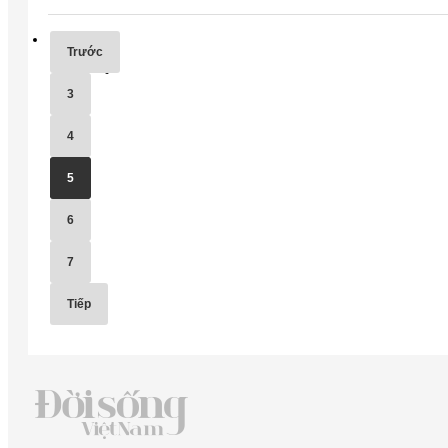
Trước
3
4
5
6
7
Tiếp