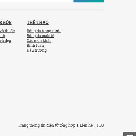
 KHỎE
THỂ THAO
và thuốc
Bóng đá trong nước
ính
Bóng đá quốc tế
và đẹp
Các môn khác
Bình luận
Hậu trường
Trang thông tin điện tử tổng hợp
|
Liên hệ
|
RSS