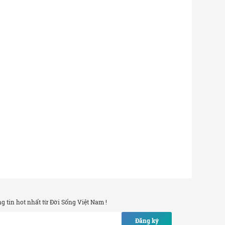
 tin hot nhất từ Đời Sống Việt Nam !
Đăng ký