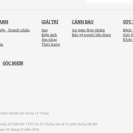
OANH
GIẢI TRÍ
CẢNH BÁO
SỨC
iệp - Doanh nhân
Sao
An toàn thực phẩm
Bệnh 
Điện ảnh
Bảo vệ người tiêu dùng
Giới t
Âm nhạc
Khỏe 
ản
Thời trang
GÓC NHÌN
trách nhiệm nội dung:
Lê Trang
phép số 5281/GP-TTĐT do Sở Thông tin và Truyền thông Hà Nội
gày 28 tháng 10 năm 2016.