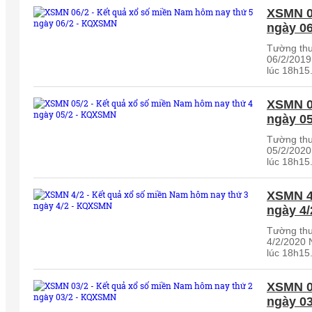
XSMN 0
ngày 0
Tường thu
06/2/2019
lúc 18h15
XSMN 0
ngày 0
Tường thu
05/2/2020
lúc 18h15
XSMN 4/
ngày 4
Tường thu
4/2/2020 
lúc 18h15
XSMN 0
ngày 0