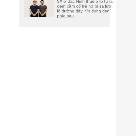
9X ở Bắc Ninh thuê ô tô tự lái
đem cầm cố trả nợ bị sa lưới,
lộ đường dây “tín dụng đen”
phía sau