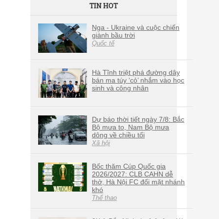
TIN HOT
Nga - Ukraine và cuộc chiến
giành bầu trời
Quốc tế
Hà Tĩnh triệt phá đường dây
bán ma túy ‘cỏ’ nhắm vào học
sinh và công nhân
Dự báo thời tiết ngày 7/8: Bắc
Bộ mưa to, Nam Bộ mưa
dông về chiều tối
Xã hội
Bốc thăm Cúp Quốc gia
2026/2027: CLB CAHN dễ
thở, Hà Nội FC đối mặt nhánh
khó
Thể thao