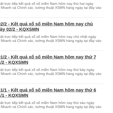
ật trực tiếp kết quả xổ số miền Nam hôm nay thứ hai ngày
 Nhanh và Chính xác, tường thuật XSMN hàng ngày tại đây vào
.
2/2 - Kết quả xổ số miền Nam hôm nay chủ
gày 02/2 - KQXSMN
ật trực tiếp kết quả xổ số miền Nam hôm nay chủ nhật ngày
 Nhanh và Chính xác, tường thuật XSMN hàng ngày tại đây vào
.
1/2 - Kết quả xổ số miền Nam hôm nay thứ 7
1/2 - KQXSMN
ật trực tiếp kết quả xổ số miền Nam hôm nay thứ bảy ngày
 Nhanh và Chính xác, tường thuật XSMN hàng ngày tại đây vào
.
1/1 - Kết quả xổ số miền Nam hôm nay thứ 6
1/1 - KQXSMN
ật trực tiếp kết quả xổ số miền Nam hôm nay thứ sáu ngày
 Nhanh và Chính xác, tường thuật XSMN hàng ngày tại đây vào
.