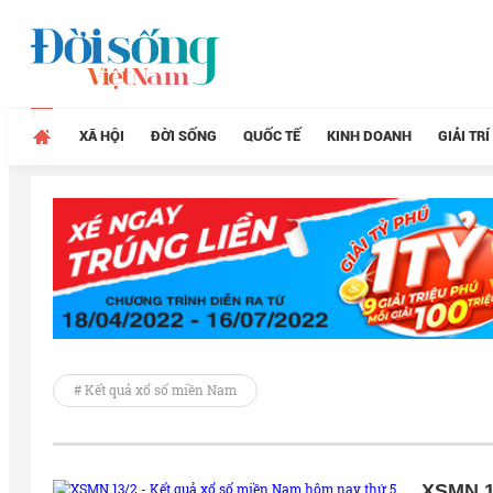
XÃ HỘI
ĐỜI SỐNG
QUỐC TẾ
KINH DOANH
GIẢI TRÍ
# Kết quả xổ số miền Nam
XSMN 1