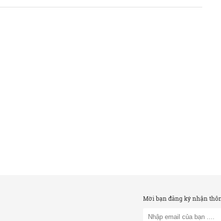
Mời bạn đăng ký nhận thông