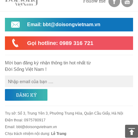
Follow me
Email: bbt@doisongvietnam.vn
Gọi hotline: 0989 316 721
Mời bạn đăng ký nhận thông tin hot nhất từ
Đời Sống Việt Nam !
ĐĂNG KÝ
Trụ sở
:
Số 3, Trung Yên 3, Phường Trung Hòa, Quận Cầu Giấy, Hà Nội
Điện thoại:
0975780917
Email
:
bbt@doisongvietnam.vn
Chịu trách nhiệm nội dung:
Lê Trang