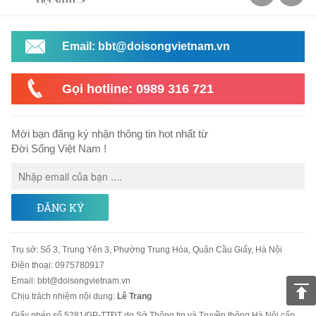
Email: bbt@doisongvietnam.vn
Gọi hotline: 0989 316 721
Mời bạn đăng ký nhận thông tin hot nhất từ
Đời Sống Việt Nam !
ĐĂNG KÝ
Trụ sở
:
Số 3, Trung Yên 3, Phường Trung Hòa, Quận Cầu Giấy, Hà Nội
Điện thoại:
0975780917
Email
:
bbt@doisongvietnam.vn
Chịu trách nhiệm nội dung:
Lê Trang
Giấy phép số 5281/GP-TTĐT do Sở Thông tin và Truyền thông Hà Nội cấp