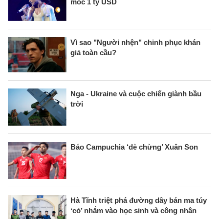
mốc 1 tỷ USD
Vì sao "Người nhện" chinh phục khán
giả toàn cầu?
Nga - Ukraine và cuộc chiến giành bầu
trời
Báo Campuchia ‘dè chừng’ Xuân Son
Hà Tĩnh triệt phá đường dây bán ma túy
‘cỏ’ nhắm vào học sinh và công nhân