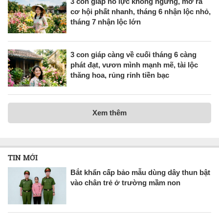
3 con giáp nỗ lực không ngừng, mở ra
cơ hội phất nhanh, tháng 6 nhận lộc nhỏ,
tháng 7 nhận lộc lớn
3 con giáp càng về cuối tháng 6 càng
phát đạt, vươn mình mạnh mẽ, tài lộc
thăng hoa, rủng rỉnh tiền bạc
Xem thêm
TIN MỚI
Bắt khẩn cấp bảo mẫu dùng dây thun bật
vào chân trẻ ở trường mầm non