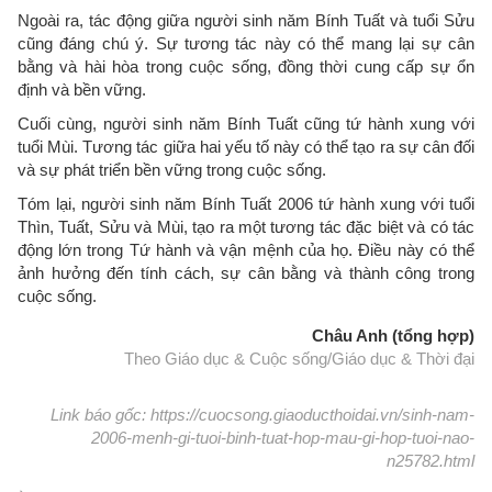
Ngoài ra, tác động giữa người sinh năm Bính Tuất và tuổi Sửu
cũng đáng chú ý. Sự tương tác này có thể mang lại sự cân
bằng và hài hòa trong cuộc sống, đồng thời cung cấp sự ổn
định và bền vững.
Cuối cùng, người sinh năm Bính Tuất cũng tứ hành xung với
tuổi Mùi. Tương tác giữa hai yếu tố này có thể tạo ra sự cân đối
và sự phát triển bền vững trong cuộc sống.
Tóm lại, người sinh năm Bính Tuất 2006 tứ hành xung với tuổi
Thìn, Tuất, Sửu và Mùi, tạo ra một tương tác đặc biệt và có tác
động lớn trong Tứ hành và vận mệnh của họ. Điều này có thể
ảnh hưởng đến tính cách, sự cân bằng và thành công trong
cuộc sống.
Châu Anh (tổng hợp)
Theo Giáo dục & Cuộc sống/Giáo dục & Thời đại
Link báo gốc: https://cuocsong.giaoducthoidai.vn/sinh-nam-
2006-menh-gi-tuoi-binh-tuat-hop-mau-gi-hop-tuoi-nao-
n25782.html