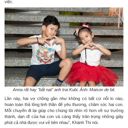
việc.
Anna rất hay "bắt nạt" anh trai Kubi. Ảnh: Maison de bil.
Lần này, hai vợ chồng gần như không có bất cứ nỗi lo nào,
hoàn toàn thả lỏng tinh thần để yêu thương, chăm sóc hai con.
Mỗi chuyến đi lại giúp cho chúng tôi nhìn rõ hơn về sự trưởng
thành, dạn dĩ của hai con và càng thấy trân trọng những giây
phút cả nhà được vui vẻ bên nhau", Khánh Thi nói.