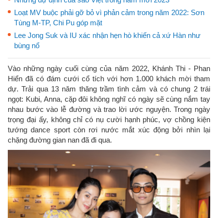
Loạt MV buộc phải gỡ bỏ vì phản cảm trong năm 2022: Sơn
Tùng M-TP, Chi Pu góp mặt
Lee Jong Suk và IU xác nhận hẹn hò khiến cả xứ Hàn như
bùng nổ
Vào những ngày cuối cùng của năm 2022, Khánh Thi - Phan
Hiển đã có đám cưới cổ tích với hơn 1.000 khách mời tham
dự. Trải qua 13 năm thăng trầm tình cảm và có chung 2 trái
ngọt: Kubi, Anna, cặp đôi không nghĩ có ngày sẽ cùng nắm tay
nhau bước vào lễ đường và trao lời ước nguyện. Trong ngày
trọng đại ấy, không chỉ có nụ cười hạnh phúc, vợ chồng kiện
tướng dance sport còn rơi nước mắt xúc động bởi nhìn lại
chặng đường gian nan đã đi qua.