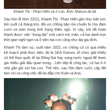
Khánh Thi - Phan Hiển và 2 con. Ảnh: Maison de bil.
Sau hôn lễ hôm 22/12, Khánh Thi - Phan Hiển gần như kiệt sức
bởi suốt cả tháng trời, đôi vợ chồng bận rộn chuẩn bị cho đám
cưới và luôn trong tình trạng thiếu ngủ. Vì vậy, khi đã hoàn
thành được việc "trọng đại" một cách mỹ mãn, cả hai dành trọn
thời gian nghỉ ngơi và ở bên hai con cũng như đại gia đình.
Khánh Thi tâm sự, suốt năm 2022, vợ chồng cô có quá nhiều
kế hoạch phải thực hiện, đó là SEA Games, tổ chức giải khiêu
vũ thể thao quốc tế tại Đồng Nai hay sang nước ngoài để tham
gia nhiều giải đấu quan trọng... Liên tiếp đi công tác, cả hai ít ở
nhà gần gũi với hai con. Thế nên, sau hôn đám cưới, cặp đôi
tạm rời xa công việc để bù đắp cho Kubi và Ana.