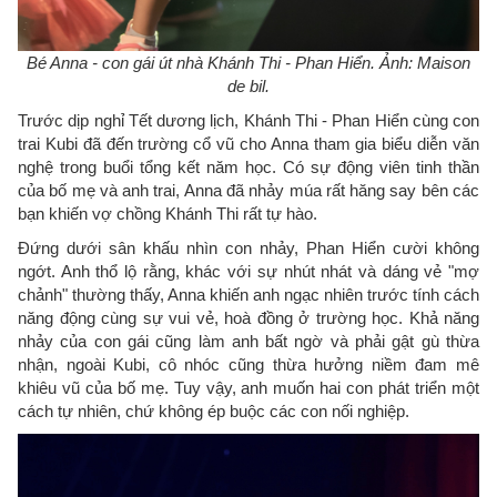
Bé Anna - con gái út nhà Khánh Thi - Phan Hiển. Ảnh: Maison
de bil.
Trước dịp nghỉ Tết dương lịch, Khánh Thi - Phan Hiển cùng con
trai Kubi đã đến trường cổ vũ cho Anna tham gia biểu diễn văn
nghệ trong buổi tổng kết năm học. Có sự động viên tinh thần
của bố mẹ và anh trai, Anna đã nhảy múa rất hăng say bên các
bạn khiến vợ chồng Khánh Thi rất tự hào.
Đứng dưới sân khấu nhìn con nhảy, Phan Hiển cười không
ngớt. Anh thổ lộ rằng, khác với sự nhút nhát và dáng vẻ "mợ
chảnh" thường thấy, Anna khiến anh ngạc nhiên trước tính cách
năng động cùng sự vui vẻ, hoà đồng ở trường học. Khả năng
nhảy của con gái cũng làm anh bất ngờ và phải gật gù thừa
nhận, ngoài Kubi, cô nhóc cũng thừa hưởng niềm đam mê
khiêu vũ của bố mẹ. Tuy vậy, anh muốn hai con phát triển một
cách tự nhiên, chứ không ép buộc các con nối nghiệp.