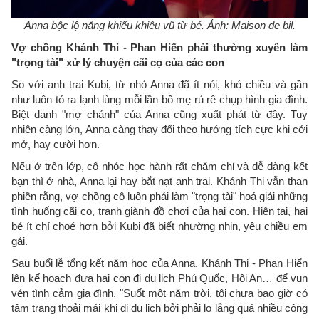
Anna bộc lộ năng khiếu khiêu vũ từ bé. Ảnh: Maison de bil.
Vợ chồng Khánh Thi - Phan Hiển phải thường xuyên làm
"trọng tài" xử lý chuyện cãi cọ của các con
So với anh trai Kubi, từ nhỏ Anna đã ít nói, khó chiều và gần
như luôn tỏ ra lạnh lùng mỗi lần bố mẹ rủ rê chụp hình gia đình.
Biệt danh "mợ chảnh" của Anna cũng xuất phát từ đây. Tuy
nhiên càng lớn, Anna càng thay đổi theo hướng tích cực khi cởi
mở, hay cười hơn.
Nếu ở trên lớp, cô nhóc học hành rất chăm chỉ và dễ dàng kết
bạn thì ở nhà, Anna lại hay bắt nạt anh trai. Khánh Thi vẫn than
phiền rằng, vợ chồng cô luôn phải làm "trọng tài" hoá giải những
tình huống cãi cọ, tranh giành đồ chơi của hai con. Hiện tại, hai
bé ít chí choé hơn bởi Kubi đã biết nhường nhịn, yêu chiều em
gái.
Sau buổi lễ tổng kết năm học của Anna, Khánh Thi - Phan Hiển
lên kế hoạch đưa hai con đi du lịch Phú Quốc, Hội An… để vun
vén tình cảm gia đình. "Suốt một năm trời, tôi chưa bao giờ có
tâm trạng thoải mái khi đi du lịch bởi phải lo lắng quá nhiều công