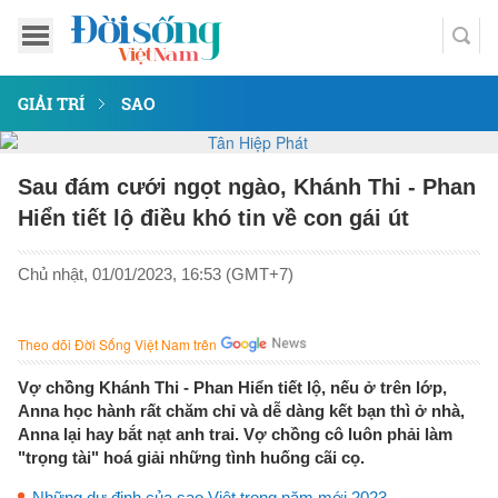
GIẢI TRÍ
SAO
Sau đám cưới ngọt ngào, Khánh Thi - Phan
Hiển tiết lộ điều khó tin về con gái út
Chủ nhật, 01/01/2023, 16:53 (GMT+7)
Theo dõi Đời Sống Việt Nam trên
Vợ chồng Khánh Thi - Phan Hiển tiết lộ, nếu ở trên lớp,
Anna học hành rất chăm chỉ và dễ dàng kết bạn thì ở nhà,
Anna lại hay bắt nạt anh trai. Vợ chồng cô luôn phải làm
"trọng tài" hoá giải những tình huống cãi cọ.
Những dự định của sao Việt trong năm mới 2023