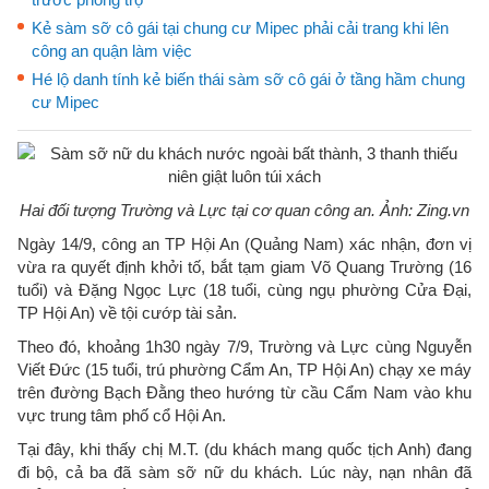
Kẻ sàm sỡ cô gái tại chung cư Mipec phải cải trang khi lên
công an quận làm việc
Hé lộ danh tính kẻ biến thái sàm sỡ cô gái ở tầng hầm chung
cư Mipec
Hai đối tượng Trường và Lực tại cơ quan công an. Ảnh: Zing.vn
Ngày 14/9, công an TP Hội An (Quảng Nam) xác nhận, đơn vị
vừa ra quyết định khởi tố, bắt tạm giam Võ Quang Trường (16
tuổi) và Đặng Ngọc Lực (18 tuổi, cùng ngụ phường Cửa Đại,
TP Hội An) về tội cướp tài sản.
Theo đó, khoảng 1h30 ngày 7/9, Trường và Lực cùng Nguyễn
Viết Đức (15 tuổi, trú phường Cẩm An, TP Hội An) chạy xe máy
trên đường Bạch Đằng theo hướng từ cầu Cẩm Nam vào khu
vực trung tâm phố cổ Hội An.
Tại đây, khi thấy chị M.T. (du khách mang quốc tịch Anh) đang
đi bộ, cả ba đã sàm sỡ nữ du khách. Lúc này, nạn nhân đã