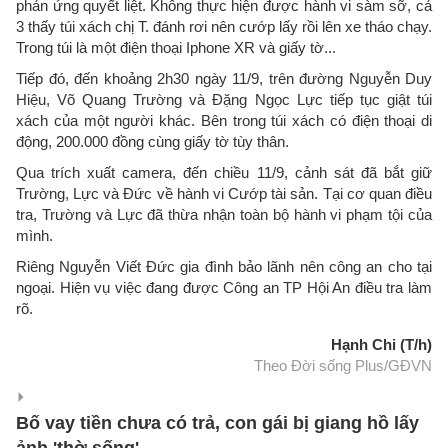
phản ứng quyết liệt. Không thực hiện được hành vi sàm sỡ, cả
3 thấy túi xách chị T. đánh rơi nên cướp lấy rồi lên xe tháo chạy.
Trong túi là một điện thoại Iphone XR và giấy tờ...
Tiếp đó, đến khoảng 2h30 ngày 11/9, trên đường Nguyễn Duy
Hiệu, Võ Quang Trường và Đặng Ngọc Lực tiếp tục giật túi
xách của một người khác. Bên trong túi xách có điện thoại di
động, 200.000 đồng cùng giấy tờ tùy thân.
Qua trích xuất camera, đến chiều 11/9, cảnh sát đã bắt giữ
Trường, Lực và Đức về hành vi Cướp tài sản. Tại cơ quan điều
tra, Trường và Lực đã thừa nhận toàn bộ hành vi phạm tội của
mình.
Riêng Nguyễn Viết Đức gia đình bảo lãnh nên công an cho tại
ngoại. Hiện vụ việc đang được Công an TP Hội An điều tra làm
rõ.
Hạnh Chi (T/h)
Theo Đời sống Plus/GĐVN
Bố vay tiền chưa có trả, con gái bị giang hồ lấy