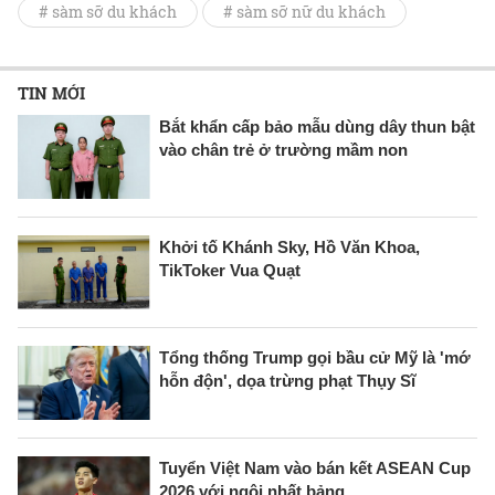
# sàm sỡ du khách
# sàm sỡ nữ du khách
TIN MỚI
Bắt khẩn cấp bảo mẫu dùng dây thun bật
vào chân trẻ ở trường mầm non
Khởi tố Khánh Sky, Hồ Văn Khoa,
TikToker Vua Quạt
Tổng thống Trump gọi bầu cử Mỹ là 'mớ
hỗn độn', dọa trừng phạt Thụy Sĩ
Tuyển Việt Nam vào bán kết ASEAN Cup
2026 với ngôi nhất bảng