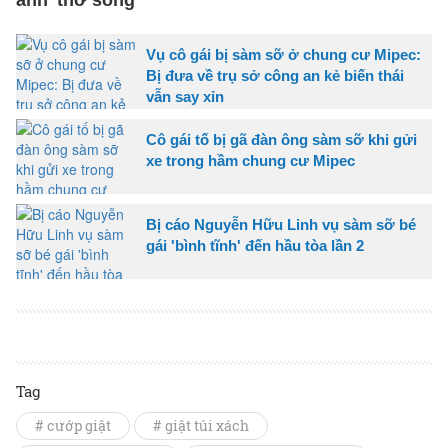
ảnh 'thờ sống'
Vụ cô gái bị sàm sỡ ở chung cư Mipec:
Bị đưa về trụ sở công an kẻ biến thái
vẫn say xỉn
Cô gái tố bị gã đàn ông sàm sỡ khi gửi
xe trong hầm chung cư Mipec
Bị cáo Nguyễn Hữu Linh vụ sàm sỡ bé
gái 'bình tĩnh' đến hầu tòa lần 2
Tag
# cướp giật
# giật túi xách