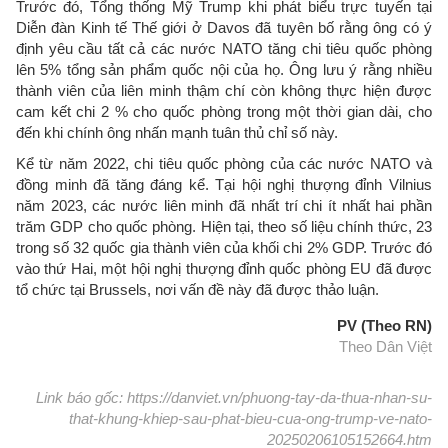
Trước đó, Tổng thống Mỹ Trump khi phát biểu trực tuyến tại
Diễn đàn Kinh tế Thế giới ở Davos đã tuyên bố rằng ông có ý
định yêu cầu tất cả các nước NATO tăng chi tiêu quốc phòng
lên 5% tổng sản phẩm quốc nội của họ. Ông lưu ý rằng nhiều
thành viên của liên minh thậm chí còn không thực hiện được
cam kết chi 2 % cho quốc phòng trong một thời gian dài, cho
đến khi chính ông nhấn mạnh tuân thủ chỉ số này.
Kể từ năm 2022, chi tiêu quốc phòng của các nước NATO và
đồng minh đã tăng đáng kể. Tại hội nghị thượng đỉnh Vilnius
năm 2023, các nước liên minh đã nhất trí chi ít nhất hai phần
trăm GDP cho quốc phòng. Hiện tại, theo số liệu chính thức, 23
trong số 32 quốc gia thành viên của khối chi 2% GDP. Trước đó
vào thứ Hai, một hội nghị thượng đỉnh quốc phòng EU đã được
tổ chức tại Brussels, nơi vấn đề này đã được thảo luận.
PV (Theo RN)
Theo Dân Việt
Link báo gốc: https://danviet.vn/phuong-tay-da-thua-nhan-su-
that-khung-khiep-sau-phat-bieu-cua-ong-trump-ve-nato-
20250206105152664.htm