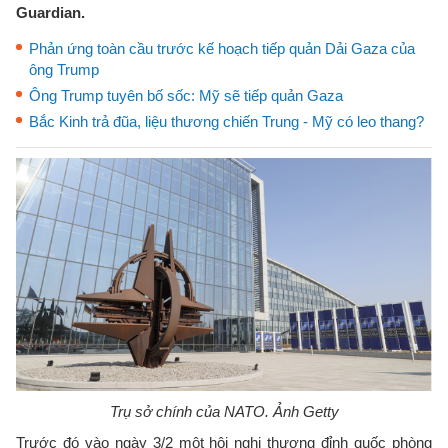
Guardian.
Phản ứng toàn cầu trước kế hoạch tiếp quản Dải Gaza của
ông Trump
Ông Trump tuyên bố sốc: Mỹ sẽ tiếp quản Gaza
Bắc Kinh trả đũa, liệu thương chiến Trung - Mỹ có leo thang?
Trụ sở chính của NATO. Ảnh Getty
Trước đó vào ngày 3/2 một hội nghị thượng đỉnh quốc phòng