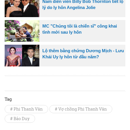
Nam diễn viên Billy Bob Thornton tiết lộ
lý do ly hôn Angelina Jolie
MC "Chúng tôi là chiến sĩ" công khai
tình mới sau ly hôn
Lộ thêm bằng chứng Dương Mịch - Lưu
Khải Uy ly hôn từ đầu năm?
Tag
# Phi Thanh Vân
# Vợ chồng Phi Thanh Vân
# Bảo Duy