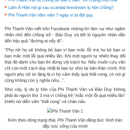
Lâm Á Hân nói gì sau scandal livestream ly hôn chồng?
Phi Thanh Vân nằm viện 7 ngày vì bị đột quỵ
Phi Thanh Vân viết trên Facebook những lời tâm sự như ngầm
nhắn nhủ đến chồng trẻ - Bảo Duy và tiết lộ nguyên nhân dẫn
đến hậu quả "đường ai nấy đi":
"Phụ nữ họ sẽ không bỏ bạn vì bạn mắc lỗi mà họ bỏ bạn vì
bạn mắc một lỗi quá nhiều lần. Khi một người tự nhiên thay đổi
thái độ dành cho bạn thì đừng vội trách họ. Nếu muốn cứu vãn
chỉ còn một cách duy nhất là bạn tự nhìn lại bản thân mình. Khi
người phụ nữ im lặng là vì họ cảm thấy quá thất vọng, có nói gì
cũng không còn ý nghĩa nữa...".
Như vậy, lý do ly hôn của Phi Thanh Vân và Bảo Duy không
phải do người thứ 3 mà vì chồng trẻ "mắc một lỗi quá nhiều lần"
khiến nữ diễn viên "thất vọng" và chán nản.
Kèm theo dòng trạng thái, Phi Thanh Vân đăng bức hình tràn
đầy sức sống của mình