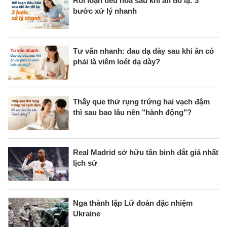
Rối loạn tiêu hóa sau khi ăn đồ lạ: 3
bước xử lý nhanh
Tư vấn nhanh: đau dạ dày sau khi ăn có
phải là viêm loét dạ dày?
Thấy que thử rụng trứng hai vạch đậm
thì sau bao lâu nên "hành động"?
Real Madrid sở hữu tân binh đắt giá nhất
lịch sử
Nga thành lập Lữ đoàn đặc nhiệm
Ukraine