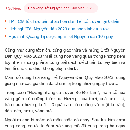
Hóa vàng Tết Nguyên đán Quý Mão 2023
Sự kiện:
TP.HCM tổ chức bắn pháo hoa đón Tết cổ truyền tại 6 điểm
Lịch nghỉ Tết Nguyên đán 2023 của học sinh cả nước
Học sinh Quảng Trị được nghỉ Tết Nguyên đán 10 ngày
Cũng như cúng tất niên, cúng giao thừa và mùng 1 tết Nguyên
Đán Quý Mão 2023 thì lễ cúng hóa váng quan trọng không kém
tuy nhiên không phải ai cũng biết cách để chuẩn bị, bày biện và
làm lễ cho chu đáo, không phạm đại kị.
Mâm cỗ cúng hóa vàng Tết Nguyên Đán Quý Mão 2023 cũng
giống như các gia đình đã chuẩn bị trong những ngày trước.
Trong cuốn “Hương nhang cổ truyền Bồ Đề Tâm”, mâm cỗ hóa
vàng gồm có những thứ sau: Hương, hoa tươi, quả tươi, trà,
trầu cau (thường là 1 – 3 quả cau còn cuống với một lá trầu),
đèn, nến, rượu, vàng mã…
Ngoài ra còn là mâm cỗ mặn hoặc cỗ chay. Sau khi làm cơm
cúng xong, người ta đem số vàng mã đã cúng trong ba ngày