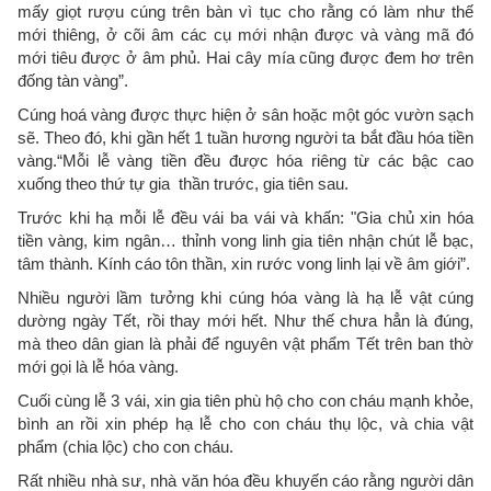
mấy giọt rượu cúng trên bàn vì tục cho rằng có làm như thế
mới thiêng, ở cõi âm các cụ mới nhận được và vàng mã đó
mới tiêu được ở âm phủ. Hai cây mía cũng được đem hơ trên
đống tàn vàng”.
Cúng hoá vàng được thực hiện ở sân hoặc một góc vườn sạch
sẽ. Theo đó, khi gần hết 1 tuần hương người ta bắt đầu hóa tiền
vàng.“Mỗi lễ vàng tiền đều được hóa riêng từ các bậc cao
xuống theo thứ tự gia thần trước, gia tiên sau.
Trước khi hạ mỗi lễ đều vái ba vái và khấn: "Gia chủ xin hóa
tiền vàng, kim ngân… thỉnh vong linh gia tiên nhận chút lễ bạc,
tâm thành. Kính cáo tôn thần, xin rước vong linh lại về âm giới”.
Nhiều người lầm tưởng khi cúng hóa vàng là hạ lễ vật cúng
dường ngày Tết, rồi thay mới hết. Như thế chưa hẳn là đúng,
mà theo dân gian là phải để nguyên vật phẩm Tết trên ban thờ
mới gọi là lễ hóa vàng.
Cuối cùng lễ 3 vái, xin gia tiên phù hộ cho con cháu mạnh khỏe,
bình an rồi xin phép hạ lễ cho con cháu thụ lộc, và chia vật
phẩm (chia lộc) cho con cháu.
Rất nhiều nhà sư, nhà văn hóa đều khuyến cáo rằng người dân