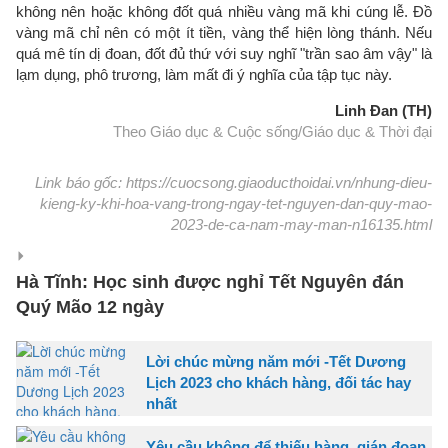
không nên hoặc không đốt quá nhiều vàng mã khi cúng lễ. Đồ
vàng mã chỉ nên có một ít tiền, vàng thể hiện lòng thánh. Nếu
quá mê tín dị đoan, đốt đủ thứ với suy nghĩ "trần sao âm vậy" là
lạm dụng, phô trương, làm mất đi ý nghĩa của tập tục này.
Linh Đan (TH)
Theo Giáo dục & Cuộc sống/Giáo dục & Thời đại
Link báo gốc: https://cuocsong.giaoducthoidai.vn/nhung-dieu-
kieng-ky-khi-hoa-vang-trong-ngay-tet-nguyen-dan-quy-mao-
2023-de-ca-nam-may-man-n16135.html
Hà Tĩnh: Học sinh được nghỉ Tết Nguyên đán
Quý Mão 12 ngày
Lời chúc mừng năm mới -Tết Dương
Lịch 2023 cho khách hàng, đối tác hay
nhất
Yêu cầu không để thiếu hàng, gián đoạn