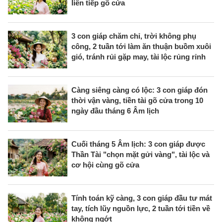
liên tiếp gõ cửa
3 con giáp chăm chỉ, trời không phụ
công, 2 tuần tới làm ăn thuận buồm xuôi
gió, tránh rủi gặp may, tài lộc rủng rỉnh
Càng siêng càng có lộc: 3 con giáp đón
thời vận vàng, tiền tài gõ cửa trong 10
ngày đầu tháng 6 Âm lịch
Cuối tháng 5 Âm lịch: 3 con giáp được
Thần Tài "chọn mặt gửi vàng", tài lộc và
cơ hội cùng gõ cửa
Tính toán kỹ càng, 3 con giáp đầu tư mát
tay, tích lũy nguồn lực, 2 tuần tới tiền về
không ngớt