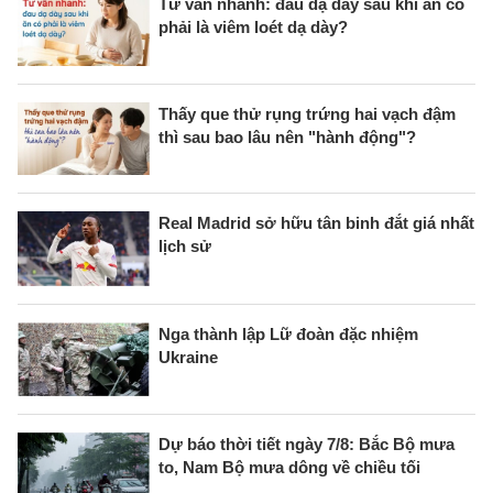
Tư vấn nhanh: đau dạ dày sau khi ăn có
phải là viêm loét dạ dày?
Thấy que thử rụng trứng hai vạch đậm
thì sau bao lâu nên "hành động"?
Real Madrid sở hữu tân binh đắt giá nhất
lịch sử
Nga thành lập Lữ đoàn đặc nhiệm
Ukraine
Dự báo thời tiết ngày 7/8: Bắc Bộ mưa
to, Nam Bộ mưa dông về chiều tối