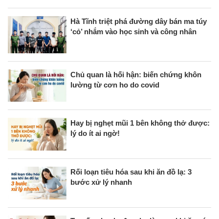
Hà Tĩnh triệt phá đường dây bán ma túy
‘cỏ’ nhắm vào học sinh và công nhân
Chủ quan là hối hận: biến chứng khôn
lường từ cơn ho do covid
Hay bị nghẹt mũi 1 bên không thở được:
lý do ít ai ngờ!
Rối loạn tiêu hóa sau khi ăn đồ lạ: 3
bước xử lý nhanh