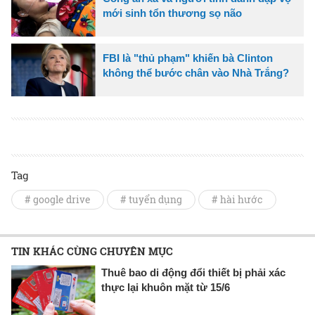
mới sinh tổn thương sọ não
FBI là "thủ phạm" khiến bà Clinton
không thể bước chân vào Nhà Trắng?
Tag
# google drive
# tuyển dụng
# hài hước
TIN KHÁC CÙNG CHUYÊN MỤC
Thuê bao di động đổi thiết bị phải xác
thực lại khuôn mặt từ 15/6