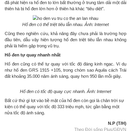
đã phát hiện ra hố đen to lớn bất thường ở trung tâm dải một dải
thiên hà bị hố đen lớn hơn ở thiên hà khác “tiêu diệt”.
Hố đen có thể triệt tiêu lẫn nhau. Ảnh: Internet
Cũng theo nghiên cứu, khả năng đây chưa phải là trường hợp
đầu tiên, dẫu vậy hiện tượng hố đen triệt tiêu lẫn nhau không
phải là hiếm gặp trong vũ trụ.
Hố đen tự quay nhanh nhất
Hố đen cũng có thể tự quay với tốc độ đáng kinh ngạc. Ví dụ
như hố đen GRS 1915 +105, trong chòm sao Aquila cách Trái
đất khoảng 35.000 năm ánh sáng, quay hơn 950 lần mỗi giây.
Hố đen có tốc độ quay cực nhanh. Ảnh: Internet
Bất cứ thứ gì lọt vào bề mặt của hố đen còn gọi là chân trời sự
kiện có thể quay với tốc độ 333 triệu mph, tức gần bằng một
nửa tốc độ ánh sáng.
N.P (T/H)
Theo Đời sống Plus/GĐVN