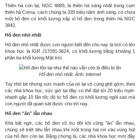
Thiên hà còn lại, NGC 4889, là thiên hà sáng nhất trong cụm
thiên hà Coma, cách chúng ta 335 triệu năm ánh sáng, có chứa
một hố đen có khối lượng xấp xỉ hố đen trong thiên hà NGC
3842.
Hố đen nhỏ nhất
Hố đen nhỏ nhất được con người biết đến cho nay là trời có tên
khoa học là IGR J17091-3624, có khối lượng bằng khoảng 1
phần ba khối lượng Mặt trời.
Hố đen nhỏ nhất. Ảnh: Internet
Tuy nhỏ bé nhưng sức mạnh của nó lại vô cùng ghê gớm, theo
các nhà khoa học, sức giớ tại đây có thể đạt tới 20 triệu mph-
nhanh gấp 10 lần tốc độ từ hố đen có khối lượng ngôi sao mà
con người đã quan sát được cho tới nay.
Hố đen “ăn” lẫn nhau
Khá bất ngờ, các hố đen vũ trụ đôi khi cũng "ăn" lẫn nhau,
chúng sẽ triệt tiêu lẫn nhau khi một trong hai rơi vào vùng hút
của hố đen còn lại. Bằng chứng là, các nhà khoa học mới đây