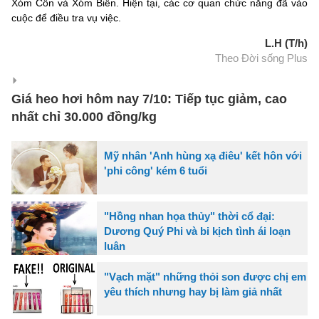
Xóm Cồn và Xóm Biển. Hiện tại, các cơ quan chức năng đã vào
cuộc để điều tra vụ việc.
L.H (T/h)
Theo Đời sống Plus
Giá heo hơi hôm nay 7/10: Tiếp tục giảm, cao
nhất chỉ 30.000 đồng/kg
Mỹ nhân 'Anh hùng xạ điêu' kết hôn với
'phi công' kém 6 tuổi
"Hồng nhan họa thủy" thời cổ đại:
Dương Quý Phi và bi kịch tình ái loạn
luân
"Vạch mặt" những thỏi son được chị em
yêu thích nhưng hay bị làm giả nhất