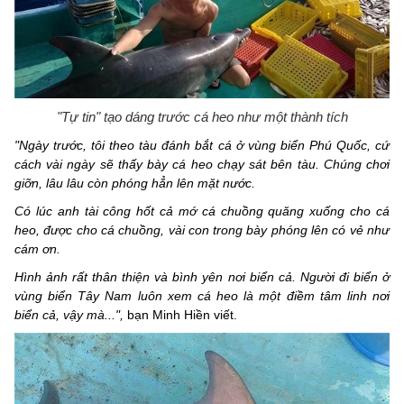
"Tự tin" tạo dáng trước cá heo như một thành tích
"Ngày trước, tôi theo tàu đánh bắt cá ở vùng biển Phú Quốc, cứ
cách vài ngày sẽ thấy bày cá heo chạy sát bên tàu. Chúng chơi
giỡn, lâu lâu còn phóng hẳn lên mặt nước.
Có lúc anh tài công hốt cả mớ cá chuồng quăng xuống cho cá
heo, được cho cá chuồng, vài con trong bày phóng lên có vẻ như
cám ơn.
Hình ảnh rất thân thiện và bình yên nơi biển cả. Người đi biển ở
vùng biển Tây Nam luôn xem cá heo là một điềm tâm linh nơi
biển cả, vậy mà...",
bạn Minh Hiền viết.