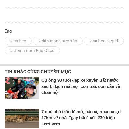
Tag
# cá heo
# dân mạng bức xúc
# cá heo bị giết
# thanh niên Phú Quốc
TIN KHÁC CÙNG CHUYÊN MỤC
Cụ ông 90 tuổi đạp xe xuyên đất nước
sau bi kịch mất vợ, con trai, con dâu và
cháu nội
7 chú chó trốn lò mổ, bảo vệ nhau vượt
17km về nhà, "gây bão" với 230 triệu
lượt xem