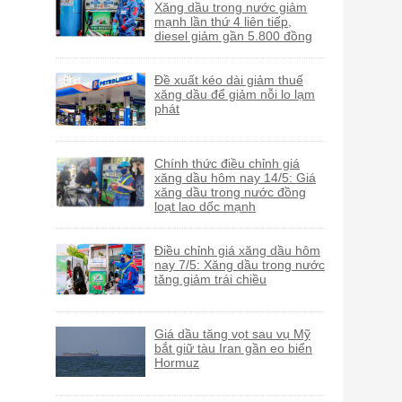
Xăng dầu trong nước giảm
mạnh lần thứ 4 liên tiếp,
diesel giảm gần 5.800 đồng
Đề xuất kéo dài giảm thuế
xăng dầu để giảm nỗi lo lạm
phát
Chính thức điều chỉnh giá
xăng dầu hôm nay 14/5: Giá
xăng dầu trong nước đồng
loạt lao dốc mạnh
Điều chỉnh giá xăng dầu hôm
nay 7/5: Xăng dầu trong nước
tăng giảm trái chiều
Giá dầu tăng vọt sau vụ Mỹ
bắt giữ tàu Iran gần eo biển
Hormuz