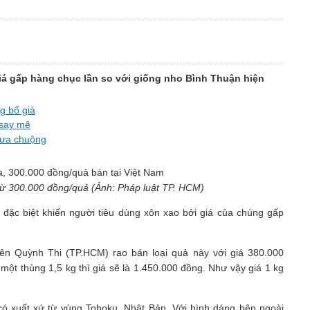
giá gấp hàng chục lần so với giống nho Bình Thuận hiện
g bố giá
 say mê
 ưa chuộng
từ 300.000 đồng/quả (Ảnh: Pháp luật TP. HCM)
ả đặc biệt khiến người tiêu dùng xôn xao bởi giá của chúng gấp
ên Quỳnh Thi (TP.HCM) rao bán loại quả này với giá 380.000
một thùng 1,5 kg thì giá sẽ là 1.450.000 đồng. Như vậy giá 1 kg
 có xuất xứ từ vùng Tohoku, Nhật Bản. Với hình dáng bên ngoài