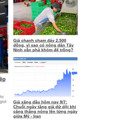
Giá chanh chạm đáy 2.500
đồng, vì sao có nông dân Tây
Ninh vẫn phá khóm để trồng?
ệp
hị
giọt
Giá xăng dầu hôm nay 9/7:
Chuỗi ngày tăng giá dữ dội khi
căng thẳng nóng lên từng ngày
giữa Mỹ - Iran