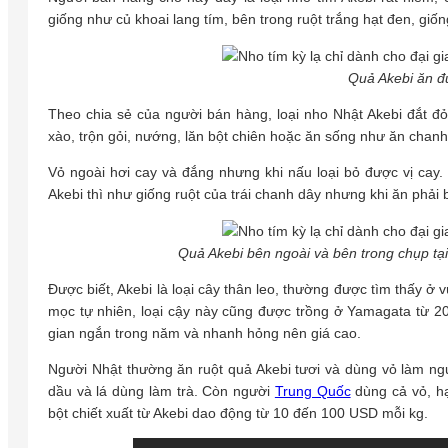
giống như củ khoai lang tím, bên trong ruột trắng hạt đen, gi
Quả Akebi ăn đư
Theo chia sẻ của người bán hàng, loại nho Nhật Akebi đắt đỏ
xào, trộn gỏi, nướng, lăn bột chiên hoặc ăn sống như ăn chan
Vỏ ngoài hơi cay và đắng nhưng khi nấu loại bỏ được vị cay.
Akebi thì như giống ruột của trái chanh dây nhưng khi ăn phải b
Quả Akebi bên ngoài và bên trong chụp tạ
Được biết, Akebi là loại cây thân leo, thường được tìm thấy ở
mọc tự nhiên, loại cậy này cũng được trồng ở Yamagata từ 20 
gian ngắn trong năm và nhanh hỏng nên giá cao.
Người Nhật thường ăn ruột quả Akebi tươi và dùng vỏ làm nguy
dầu và lá dùng làm trà. Còn người
Trung Quốc
dùng cả vỏ, hạt
bột chiết xuất từ Akebi dao động từ 10 đến 100 USD mỗi kg.