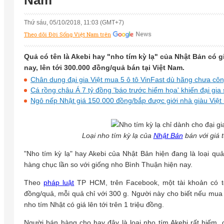
Nam
Thứ sáu, 05/10/2018, 11:03 (GMT+7)
Theo dõi Đời Sống Việt Nam trên
Quả có tên là Akebi hay "nho tím kỳ lạ" của Nhật Bản có 
nay, lên tới 300.000 đồng/quả bán tại Việt Nam.
Chân dung đại gia Việt mua 5 ô tô VinFast dù hãng chưa côn
Cá rồng châu Á 7 tỷ đồng 'báo trước hiểm họa' khiến đại gia
Ngô nếp Nhật giá 150.000 đồng/bắp được giới nhà giàu Việt
Loại nho tím kỳ lạ của
Nhật Bản
bán với giá 
"Nho tím kỳ lạ" hay Akebi của Nhật Bản hiện đang là loại qu
hàng chục lần so với giống nho Bình Thuận hiện nay.
Theo
pháp luật
TP HCM, trên Facebook, một tài khoản có t
đồng/quả, mỗi quả chỉ với 300 g. Người này cho biết nếu mua 
nho tím Nhật có giá lên tới trên 1 triệu đồng.
Người bán hàng cho hay đây là loại nho tím Akebi rất hiếm,