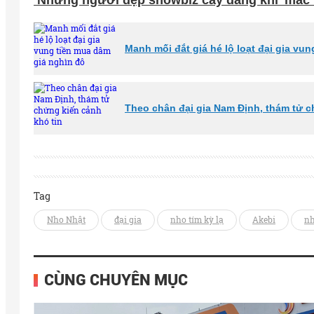
Những người đẹp showbiz cay đắng khi 'mắc bẫ
Manh mối đắt giá hé lộ loạt đại gia vu
Theo chân đại gia Nam Định, thám tử c
Tag
Nho Nhật
đại gia
nho tím kỳ lạ
Akebi
nh
CÙNG CHUYÊN MỤC