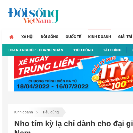
XÃ HỘI
ĐỜI SỐNG
QUỐC TẾ
KINH DOANH
GIẢI TRÍ
DOANH NGHIỆP - DOANH NHÂN
TIÊU DÙNG
TÀI CHÍNH
Kinh doanh
Tiêu dùng
Nho tím kỳ lạ chỉ dành cho đại gi