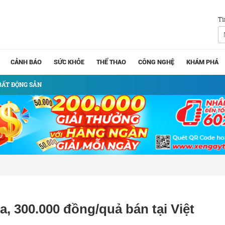
Tì
CẢNH BÁO
SỨC KHỎE
THỂ THAO
CÔNG NGHỆ
KHÁM PHÁ
BẤT ĐỘNG SẢN
a, 300.000 đồng/quả bán tại Việt