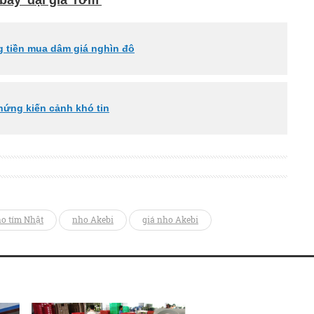
y' đại gia 'rởm'
ng tiền mua dâm giá nghìn đô
hứng kiến cảnh khó tin
o tím Nhật
nho Akebi
giá nho Akebi