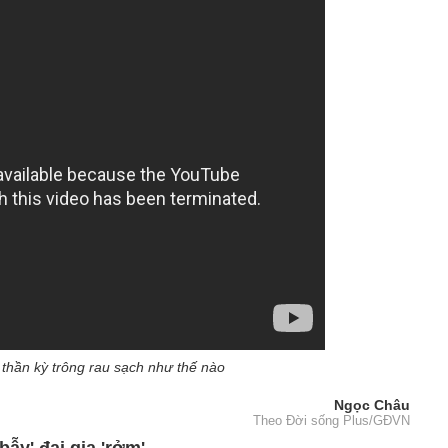
 thần kỳ trông rau sạch như thế nào
Ngọc Châu
Theo Đời sống Plus/GĐVN