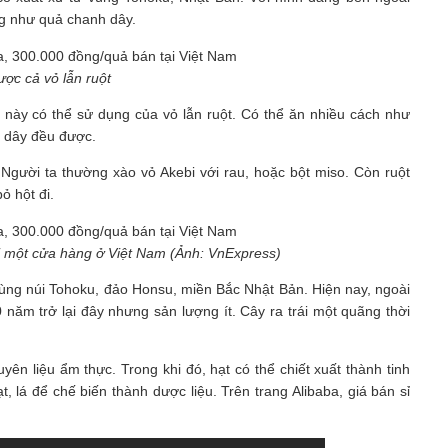
ống như quả chanh dây.
ợc cả vỏ lẫn ruột
 này có thể sử dụng của vỏ lẫn ruột. Có thể ăn nhiều cách như
h dây đều được.
 Người ta thường xào vỏ Akebi với rau, hoặc bột miso. Còn ruột
ỏ hột đi.
i một cửa hàng ở Việt Nam (Ảnh: VnExpress)
 vùng núi Tohoku, đảo Honsu, miền Bắc Nhật Bản. Hiện nay, ngoài
năm trở lại đây nhưng sản lượng ít. Cây ra trái một quãng thời
ên liệu ẩm thực. Trong khi đó, hạt có thể chiết xuất thành tinh
, lá để chế biến thành dược liệu. Trên trang Alibaba, giá bán sỉ