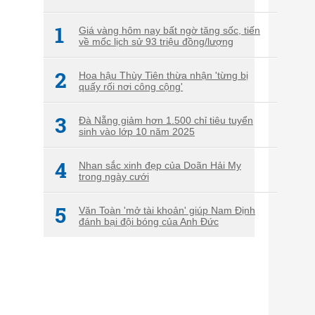
1
Giá vàng hôm nay bất ngờ tăng sốc, tiến
về mốc lịch sử 93 triệu đồng/lượng
2
Hoa hậu Thùy Tiên thừa nhận 'từng bị
quấy rối nơi công cộng'
3
Đà Nẵng giảm hơn 1.500 chỉ tiêu tuyển
sinh vào lớp 10 năm 2025
4
Nhan sắc xinh đẹp của Doãn Hải My
trong ngày cưới
5
Văn Toàn 'mở tài khoản' giúp Nam Định
đánh bại đội bóng của Anh Đức