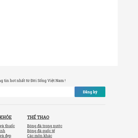
 tin hot nhất từ Đời Sống Việt Nam !
Đăng ký
 KHỎE
THỂ THAO
và thuốc
Bóng đá trong nước
ính
Bóng đá quốc tế
và đẹp
Các môn khác