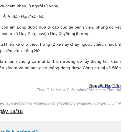
n. Ảnh: Báo Đại đoàn kết
 còn em Long được đưa đi cấp cứu tại bệnh viện, nhưng do vết
ẹ con ở xã Duy Phú, huyện Duy Xuyên bị thương.
u khiển xe chở theo Trang (2 xe này chạy ngược chiều nhau). 2
 chiều với xe ông Nở.
đã nhanh chóng có mặt tại hiện trường để lấy thông tin, khám
 xảy ra vụ tai nạn giao thông đang được Công an thị xã Điện
Nguyệt Hà (T/h)
Theo Giáo dục & Cuộc sống/Giáo dục & Thời đại
xe-may-va-cham-lien-hoan-khi-dang-luu-thong-3-nguoi-tu-vong-n737.html
ngày 13/10
chuẩn bị những gì?