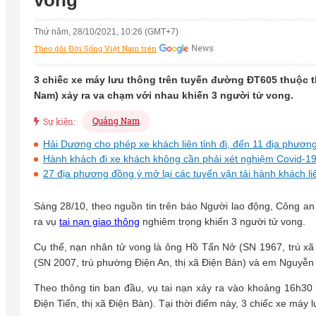
vong
Thứ năm, 28/10/2021, 10:26 (GMT+7)
Theo dõi Đời Sống Việt Nam trên
3 chiếc xe máy lưu thông trên tuyến đường ĐT605 thuộc th
Nam) xảy ra va chạm với nhau khiến 3 người tử vong.
Quảng Nam
Sự kiện:
Hải Dương cho phép xe khách liên tỉnh đi, đến 11 địa phươn
Hành khách đi xe khách không cần phải xét nghiệm Covid-1
27 địa phương đồng ý mở lại các tuyến vận tải hành khách liê
Sáng 28/10, theo nguồn tin trên báo Người lao động, Công an 
ra vụ
tai nạn giao thông
nghiêm trọng khiến 3 người tử vong.
Cụ thể, nạn nhân tử vong là ông Hồ Tấn Nở (SN 1967, trú x
(SN 2007, trú phường Điện An, thị xã Điện Bàn) và em Nguyễn 
Theo thông tin ban đầu, vụ tai nạn xảy ra vào khoảng 16h30
Điện Tiến, thị xã Điện Bàn). Tại thời điểm này, 3 chiếc xe máy