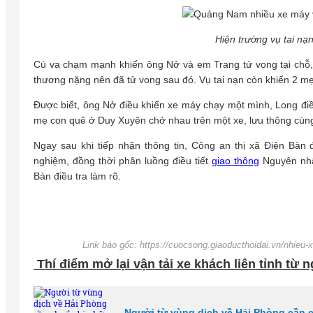
Hiện trường vụ tai nạ
Cú va chạm mạnh khiến ông Nở và em Trang tử vong tại chỗ,
thương nặng nên đã tử vong sau đó. Vụ tai nạn còn khiến 2 m
Được biết, ông Nở điều khiển xe máy chạy một mình, Long điề
mẹ con quê ở Duy Xuyên chở nhau trên một xe, lưu thông cùng
Ngay sau khi tiếp nhận thông tin, Công an thị xã Điện Bàn 
nghiệm, đồng thời phân luồng điều tiết
giao thông
Nguyên nhân
Bàn điều tra làm rõ.
Link báo gốc: https://cuocsong.giaoducthoidai.vn/nhieu-
Thí điểm mở lại vận tải xe khách liên tỉnh từ 
Người từ vùng dịch về Hải Phòng cần 