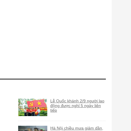
Lễ Quốc khánh 2/9 người lao
động được nghỉ 5 ngày liên
tiếp
Hà Nội chiều mưa giảm dần,