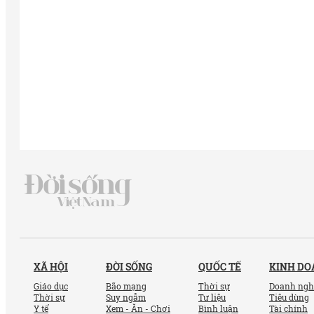
XÃ HỘI
ĐỜI SỐNG
QUỐC TẾ
KINH D
Giáo dục
Bão mạng
Thời sự
Doanh ngh
Thời sự
Suy ngẫm
Tư liệu
Tiêu dùng
Y tế
Xem - Ăn - Chơi
Bình luận
Tài chính