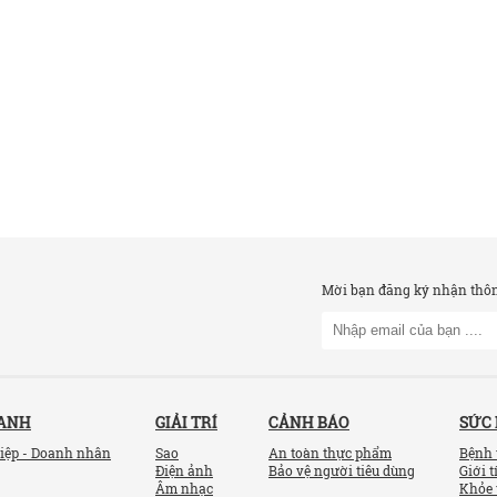
Mời bạn đăng ký nhận thông
OANH
GIẢI TRÍ
CẢNH BÁO
SỨC
iệp - Doanh nhân
Sao
An toàn thực phẩm
Bệnh 
Điện ảnh
Bảo vệ người tiêu dùng
Giới t
Âm nhạc
Khỏe 