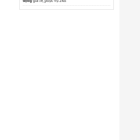
động
giá rẻ, phục vụ 24h