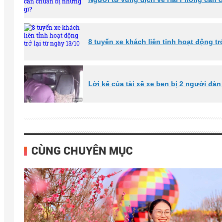
8 tuyến xe khách liên tỉnh hoạt động tr
Lời kể của tài xế xe ben bị 2 người đà
CÙNG CHUYÊN MỤC