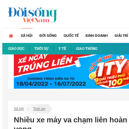
XÃ HỘI
ĐỜI SỐNG
QUỐC TẾ
KINH DOANH
GIẢI TRÍ
GIÁO DỤC
THỜI SỰ
Y TẾ
GIAO THÔNG
Xã hội
Thời sự
Nhiều xe máy va chạm liên hoàn 