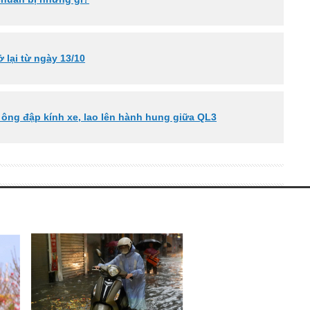
ở lại từ ngày 13/10
n ông đập kính xe, lao lên hành hung giữa QL3