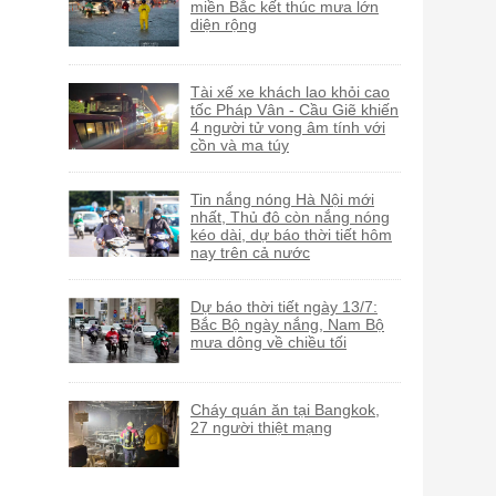
miền Bắc kết thúc mưa lớn
diện rộng
Tài xế xe khách lao khỏi cao
tốc Pháp Vân - Cầu Giẽ khiến
4 người tử vong âm tính với
cồn và ma túy
Tin nắng nóng Hà Nội mới
nhất, Thủ đô còn nắng nóng
kéo dài, dự báo thời tiết hôm
nay trên cả nước
Dự báo thời tiết ngày 13/7:
Bắc Bộ ngày nắng, Nam Bộ
mưa dông về chiều tối
Cháy quán ăn tại Bangkok,
27 người thiệt mạng