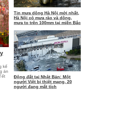
Tin mưa dông Hà Nội mới nhất,
Hà Nội có mưa rào và dông,
mưa to trên 100mm tại miền Bắc
ay
g kế
ng án
Tết
Động đất tại Nhật Bản: Một
người Việt bị thiệt mạng, 20
người đang mất tích