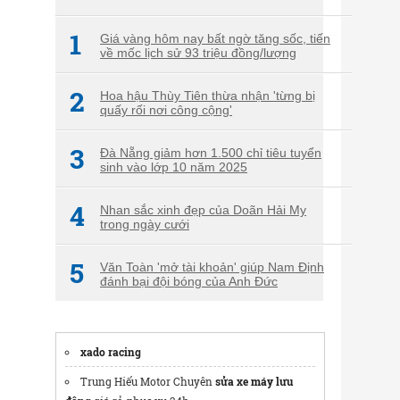
1
Giá vàng hôm nay bất ngờ tăng sốc, tiến
về mốc lịch sử 93 triệu đồng/lượng
2
Hoa hậu Thùy Tiên thừa nhận 'từng bị
quấy rối nơi công cộng'
3
Đà Nẵng giảm hơn 1.500 chỉ tiêu tuyển
sinh vào lớp 10 năm 2025
4
Nhan sắc xinh đẹp của Doãn Hải My
trong ngày cưới
5
Văn Toàn 'mở tài khoản' giúp Nam Định
đánh bại đội bóng của Anh Đức
xado racing
Trung Hiếu Motor Chuyên
sửa xe máy lưu