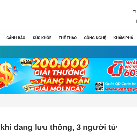
Tì
CẢNH BÁO
SỨC KHỎE
THỂ THAO
CÔNG NGHỆ
KHÁM PHÁ
khi đang lưu thông, 3 người tử