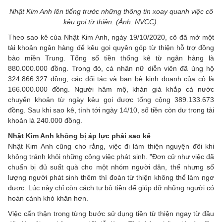
Nhật Kim Anh lên tiếng trước những thông tin xoay quanh việc cô
kêu gọi từ thiện. (Ảnh: NVCC).
Theo sao kê của Nhật Kim Anh, ngày 19/10/2020, cô đã mở một
tài khoản ngân hàng để kêu gọi quyên góp từ thiện hỗ trợ đồng
bào miền Trung. Tổng số tiền thống kê từ ngân hàng là
880.000.000 đồng. Trong đó, cá nhân nữ diễn viên đã ủng hộ
324.866.327 đồng, các đối tác và bạn bè kinh doanh của cô là
166.000.000 đồng. Người hâm mộ, khán giả khắp cả nước
chuyển khoản từ ngày kêu gọi được tổng cộng 389.133.673
đồng. Sau khi sao kê, tính tới ngày 14/10, số tiền còn dư trong tài
khoản là 240.000 đồng.
Nhật Kim Anh không bị áp lực phải sao kê
Nhật Kim Anh cũng cho rằng, việc đi làm thiện nguyện đôi khi
không tránh khỏi những công việc phát sinh. "Đơn cử như việc đã
chuẩn bị đủ suất quà cho một nhóm người dân, thế nhưng số
lượng người phát sinh thêm thì đoàn từ thiện không thể làm ngơ
được. Lúc này chỉ còn cách tự bỏ tiền để giúp đỡ những người có
hoàn cảnh khó khăn hơn.
Việc cẩn thận trong từng bước sử dụng tiền từ thiện ngay từ đầu