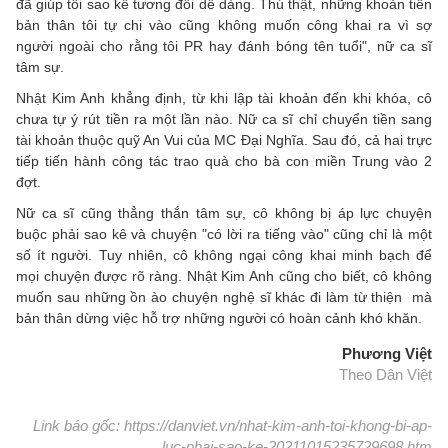
đã giúp tôi sao kê tương đối dễ dàng. Thú thật, những khoản tiền
bản thân tôi tự chi vào cũng không muốn công khai ra vì sợ
người ngoài cho rằng tôi PR hay đánh bóng tên tuổi", nữ ca sĩ
tâm sự.
Nhật Kim Anh khẳng định, từ khi lập tài khoản đến khi khóa, cô
chưa tự ý rút tiền ra một lần nào. Nữ ca sĩ chỉ chuyển tiền sang
tài khoản thuộc quỹ An Vui của MC Đại Nghĩa. Sau đó, cả hai trực
tiếp tiến hành công tác trao quà cho bà con miền Trung vào 2
đợt.
Nữ ca sĩ cũng thẳng thắn tâm sự, cô không bị áp lực chuyện
buộc phải sao kê và chuyện "có lời ra tiếng vào" cũng chỉ là một
số ít người. Tuy nhiên, cô không ngại công khai minh bạch để
mọi chuyện được rõ ràng. Nhật Kim Anh cũng cho biết, cô không
muốn sau những ồn ào chuyện nghệ sĩ khác đi làm từ thiện mà
bản thân dừng việc hỗ trợ những người có hoàn cảnh khó khăn.
Phương Việt
Theo Dân Việt
Link báo gốc: https://danviet.vn/nhat-kim-anh-toi-khong-bi-ap-
luc-phai-sao-ke-20211015235729698.htm