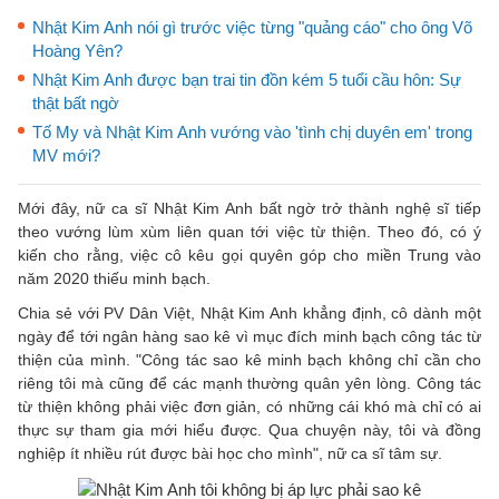
Nhật Kim Anh nói gì trước việc từng "quảng cáo" cho ông Võ
Hoàng Yên?
Nhật Kim Anh được bạn trai tin đồn kém 5 tuổi cầu hôn: Sự
thật bất ngờ
Tố My và Nhật Kim Anh vướng vào 'tình chị duyên em' trong
MV mới?
Mới đây, nữ ca sĩ Nhật Kim Anh bất ngờ trở thành nghệ sĩ tiếp
theo vướng lùm xùm liên quan tới việc từ thiện. Theo đó, có ý
kiến cho rằng, việc cô kêu gọi quyên góp cho miền Trung vào
năm 2020 thiếu minh bạch.
Chia sẻ với PV Dân Việt, Nhật Kim Anh khẳng định, cô dành một
ngày để tới ngân hàng sao kê vì mục đích minh bạch công tác từ
thiện của mình. "Công tác sao kê minh bạch không chỉ cần cho
riêng tôi mà cũng để các mạnh thường quân yên lòng. Công tác
từ thiện không phải việc đơn giản, có những cái khó mà chỉ có ai
thực sự tham gia mới hiểu được. Qua chuyện này, tôi và đồng
nghiệp ít nhiều rút được bài học cho mình", nữ ca sĩ tâm sự.