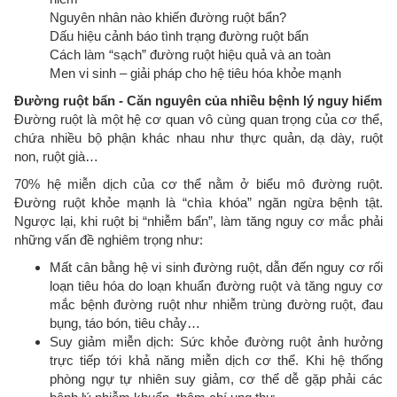
Nguyên nhân nào khiến đường ruột bẩn?
Dấu hiệu cảnh báo tình trạng đường ruột bẩn
Cách làm “sạch” đường ruột hiệu quả và an toàn
Men vi sinh – giải pháp cho hệ tiêu hóa khỏe mạnh
Đường ruột bẩn - Căn nguyên của nhiều bệnh lý nguy hiểm
Đường ruột là một hệ cơ quan vô cùng quan trọng của cơ thể,
chứa nhiều bộ phận khác nhau như thực quản, dạ dày, ruột
non, ruột già…
70% hệ miễn dịch của cơ thể nằm ở biểu mô đường ruột.
Đường ruột khỏe mạnh là “chìa khóa” ngăn ngừa bệnh tật.
Ngược lại, khi ruột bị “nhiễm bẩn”, làm tăng nguy cơ mắc phải
những vấn đề nghiêm trọng như:
Mất cân bằng hệ vi sinh đường ruột, dẫn đến nguy cơ rối
loạn tiêu hóa do loạn khuẩn đường ruột và tăng nguy cơ
mắc bệnh đường ruột như nhiễm trùng đường ruột, đau
bụng, táo bón, tiêu chảy…
Suy giảm miễn dịch: Sức khỏe đường ruột ảnh hưởng
trực tiếp tới khả năng miễn dịch cơ thể. Khi hệ thống
phòng ngự tự nhiên suy giảm, cơ thể dễ gặp phải các