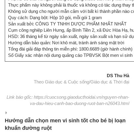
Thực phẩm này không phải là thuốc và không có tác dụng thay 
Không sử dụng cho người mẫn cảm với bất kì thành phần nào 
Quy cách: Dạng bột: Hộp 10 gói, mỗi gói 1 gram
Sản xuất bởi: CÔNG TY TNHH DƯỢC PHẨM NHẤT NHẤT
Cụm công nghiệp Liên Hưng, ấp Bình Tiền 2, xã Đức Hòa Hạ, h
HSD: 36 tháng kể từ ngày sản xuất, ngày sản xuất và hạn sử dụn
Hướng dẫn bảo quản: Nơi khô mát, tránh ánh sáng mặt trời
Tổng đài giải đáp thông tin miễn phí: 1800.6689 (giờ hành chính)
Số Giấy xác nhận nội dung quảng cáo TPBVSK Bột men vi si
DS Thu Hà
Theo Giáo dục & Cuộc sống/Giáo dục & Thời đại
Link báo gốc: https://cuocsong.giaoducthoidai.vn/nguyen-nhan-
va-dau-hieu-canh-bao-duong-ruot-ban-n26043.html
Hướng dẫn chọn men vi sinh tốt cho bé bị loạn
khuẩn đường ruột