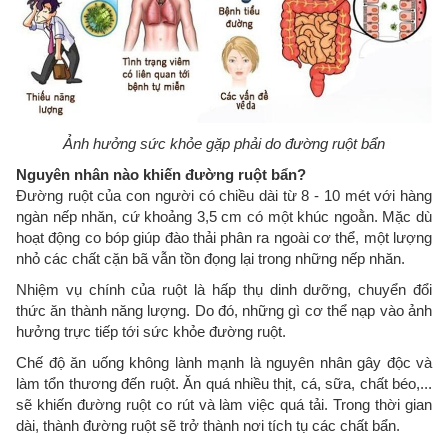
Ảnh hưởng sức khỏe gặp phải do đường ruột bẩn
Nguyên nhân nào khiến đường ruột bẩn?
Đường ruột của con người có chiều dài từ 8 - 10 mét với hàng
ngàn nếp nhăn, cứ khoảng 3,5 cm có một khúc ngoằn. Mặc dù
hoạt động co bóp giúp đào thải phân ra ngoài cơ thể, một lượng
nhỏ các chất cặn bã vẫn tồn đọng lại trong những nếp nhăn.
Nhiệm vụ chính của ruột là hấp thụ dinh dưỡng, chuyển đổi
thức ăn thành năng lượng. Do đó, những gì cơ thể nạp vào ảnh
hưởng trực tiếp tới sức khỏe đường ruột.
Chế độ ăn uống không lành mạnh là nguyên nhân gây độc và
làm tổn thương đến ruột. Ăn quá nhiều thịt, cá, sữa, chất béo,...
sẽ khiến đường ruột co rút và làm việc quá tải. Trong thời gian
dài, thành đường ruột sẽ trở thành nơi tích tụ các chất bẩn.