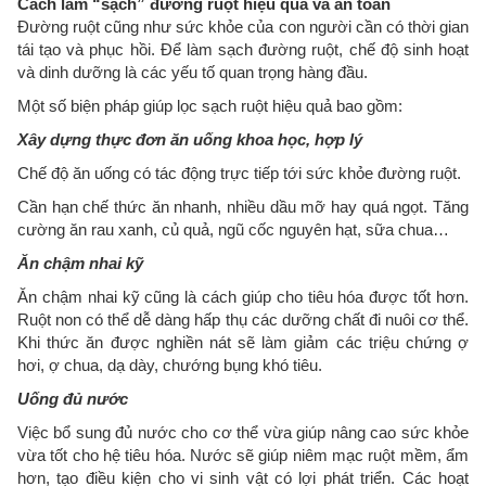
Cách làm “sạch” đường ruột hiệu quả và an toàn
Đường ruột cũng như sức khỏe của con người cần có thời gian
tái tạo và phục hồi. Để làm sạch đường ruột, chế độ sinh hoạt
và dinh dưỡng là các yếu tố quan trọng hàng đầu.
Một số biện pháp giúp lọc sạch ruột hiệu quả bao gồm:
Xây dựng thực đơn ăn uống khoa học, hợp lý
Chế độ ăn uống có tác động trực tiếp tới sức khỏe đường ruột.
Cần hạn chế thức ăn nhanh, nhiều dầu mỡ hay quá ngọt. Tăng
cường ăn rau xanh, củ quả, ngũ cốc nguyên hạt, sữa chua…
Ăn chậm nhai kỹ
Ăn chậm nhai kỹ cũng là cách giúp cho tiêu hóa được tốt hơn.
Ruột non có thể dễ dàng hấp thụ các dưỡng chất đi nuôi cơ thể.
Khi thức ăn được nghiền nát sẽ làm giảm các triệu chứng ợ
hơi, ợ chua, dạ dày, chướng bụng khó tiêu.
Uống đủ nước
Việc bổ sung đủ nước cho cơ thể vừa giúp nâng cao sức khỏe
vừa tốt cho hệ tiêu hóa. Nước sẽ giúp niêm mạc ruột mềm, ẩm
hơn, tạo điều kiện cho vi sinh vật có lợi phát triển. Các hoạt