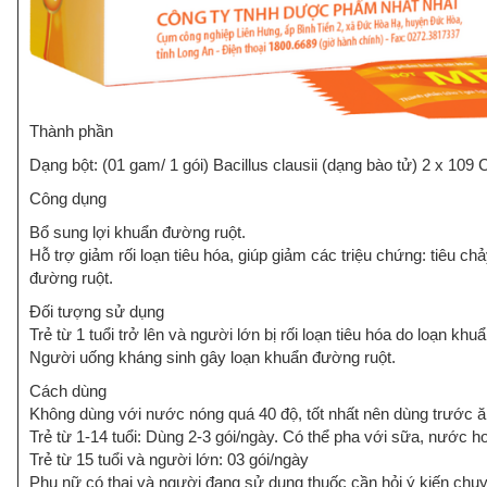
Thành phần
Dạng bột: (01 gam/ 1 gói) Bacillus clausii (dạng bào tử) 2 x 109 
Công dụng
Bổ sung lợi khuẩn đường ruột.
Hỗ trợ giảm rối loạn tiêu hóa, giúp giảm các triệu chứng: tiêu ch
đường ruột.
Đối tượng sử dụng
Trẻ từ 1 tuổi trở lên và người lớn bị rối loạn tiêu hóa do loạn kh
Người uống kháng sinh gây loạn khuẩn đường ruột.
Cách dùng
Không dùng với nước nóng quá 40 độ, tốt nhất nên dùng trước ă
Trẻ từ 1-14 tuổi: Dùng 2-3 gói/ngày. Có thể pha với sữa, nước h
Trẻ từ 15 tuổi và người lớn: 03 gói/ngày
Phụ nữ có thai và người đang sử dụng thuốc cần hỏi ý kiến chuy