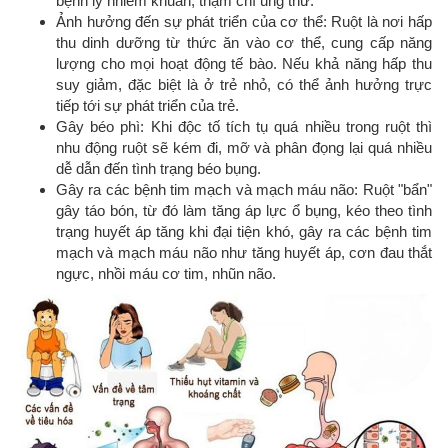
bệnh lý nhiễm khuẩn, thậm chí ung thư.
Ảnh hưởng đến sự phát triển của cơ thể: Ruột là nơi hấp
thu dinh dưỡng từ thức ăn vào cơ thể, cung cấp năng
lượng cho mọi hoạt động tế bào. Nếu khả năng hấp thu
suy giảm, đặc biệt là ở trẻ nhỏ, có thể ảnh hưởng trực
tiếp tới sự phát triển của trẻ.
Gây béo phì: Khi độc tố tích tụ quá nhiều trong ruột thì
nhu động ruột sẽ kém đi, mỡ và phân đọng lại quá nhiều
dễ dẫn đến tình trạng béo bụng.
Gây ra các bệnh tim mạch và mạch máu não: Ruột "bẩn"
gây táo bón, từ đó làm tăng áp lực ổ bụng, kéo theo tình
trạng huyết áp tăng khi đại tiện khó, gây ra các bệnh tim
mạch và mạch máu não như tăng huyết áp, cơn đau thắt
ngực, nhồi máu cơ tim, nhũn não.