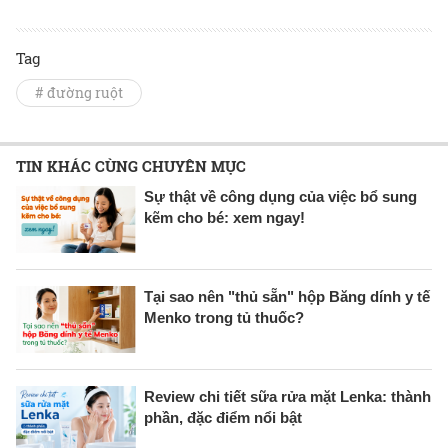
Tag
# đường ruột
TIN KHÁC CÙNG CHUYÊN MỤC
Sự thật về công dụng của việc bổ sung
kẽm cho bé: xem ngay!
Tại sao nên "thủ sẵn" hộp Băng dính y tế
Menko trong tủ thuốc?
Review chi tiết sữa rửa mặt Lenka: thành
phần, đặc điểm nổi bật