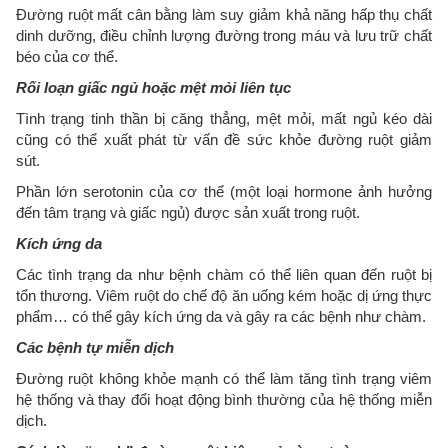
Đường ruột mất cân bằng làm suy giảm khả năng hấp thụ chất
dinh dưỡng, điều chỉnh lượng đường trong máu và lưu trữ chất
béo của cơ thể.
Rối loạn giấc ngủ hoặc mệt mỏi liên tục
Tình trạng tinh thần bị căng thẳng, mệt mỏi, mất ngủ kéo dài
cũng có thể xuất phát từ vấn đề sức khỏe đường ruột giảm
sút.
Phần lớn serotonin của cơ thể (một loại hormone ảnh hưởng
đến tâm trạng và giấc ngủ) được sản xuất trong ruột.
Kích ứng da
Các tình trạng da như bệnh chàm có thể liên quan đến ruột bị
tổn thương. Viêm ruột do chế độ ăn uống kém hoặc dị ứng thực
phẩm… có thể gây kích ứng da và gây ra các bệnh như chàm.
Các bệnh tự miễn dịch
Đường ruột không khỏe mạnh có thể làm tăng tình trạng viêm
hệ thống và thay đổi hoạt động bình thường của hệ thống miễn
dịch.