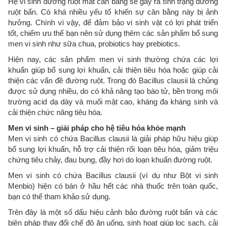
Hệ vi sinh đường ruột mất cân bằng sẽ gây ra tình trạng đường
ruột bẩn. Có khá nhiều yếu tố khiến sự cân bằng này bị ảnh
hưởng. Chính vì vậy, để đảm bảo vi sinh vật có lợi phát triển
tốt, chiếm ưu thế bạn nên sử dụng thêm các sản phẩm bổ sung
men vi sinh như sữa chua, probiotics hay prebiotics.
Hiện nay, các sản phẩm men vi sinh thường chứa các lợi
khuẩn giúp bổ sung lợi khuẩn, cải thiện tiêu hóa hoặc giúp cải
thiện các vấn đề đường ruột. Trong đó Bacillus clausii là chủng
được sử dụng nhiều, do có khả năng tạo bào tử, bền trong môi
trường acid dạ dày và muối mật cao, kháng đa kháng sinh và
cải thiện chức năng tiêu hóa.
Men vi sinh – giải pháp cho hệ tiêu hóa khỏe mạnh
Men vi sinh có chứa Bacillus clausii là giải pháp hữu hiệu giúp
bổ sung lợi khuẩn, hỗ trợ cải thiện rối loạn tiêu hóa, giảm triệu
chứng tiêu chảy, đau bụng, đầy hơi do loạn khuẩn đường ruột.
Men vi sinh có chứa Bacillus clausii (ví dụ như Bột vi sinh
Menbio) hiện có bán ở hầu hết các nhà thuốc trên toàn quốc,
bạn có thể tham khảo sử dụng.
Trên đây là một số dấu hiệu cảnh bảo đường ruột bẩn và các
biện pháp thay đổi chế độ ăn uống, sinh hoạt giúp lọc sạch, cải