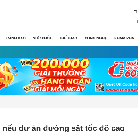
Tì
CẢNH BÁO
SỨC KHỎE
THỂ THAO
CÔNG NGHỆ
KHÁM PHÁ
 nếu dự án đường sắt tốc độ cao