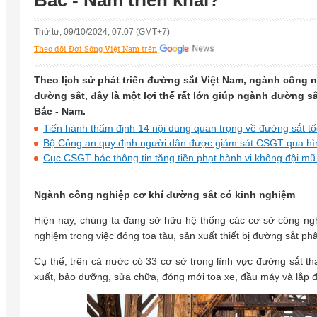
Bắc - Nam triển khai?
Thứ tư, 09/10/2024, 07:07 (GMT+7)
Theo dõi Đời Sống Việt Nam trên
Theo lịch sử phát triển đường sắt Việt Nam, ngành công 
đường sắt, đây là một lợi thế rất lớn giúp ngành đường s
Bắc - Nam.
Tiến hành thẩm định 14 nội dung quan trọng về đường sắt t
Bộ Công an quy định người dân được giám sát CSGT qua hì
Cục CSGT bác thông tin tăng tiền phạt hành vi không đội m
Ngành công nghiệp cơ khí đường sắt có kinh nghiệm
Hiện nay, chúng ta đang sở hữu hệ thống các cơ sở công ngh
nghiệm trong việc đóng toa tàu, sản xuất thiết bị đường sắt ph
Cụ thể, trên cả nước có 33 cơ sở trong lĩnh vực đường sắt t
xuất, bảo dưỡng, sửa chữa, đóng mới toa xe, đầu máy và lắp đặt 