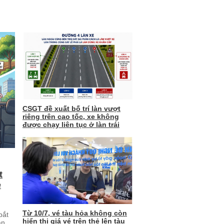
CSGT đề xuất bố trí làn vượt
riêng trên cao tốc, xe không
được chạy liên tục ở làn trái
t
ẻ
Từ 10/7, vé tàu hỏa không còn
bắt
hiển thị giá vé trên thẻ lên tàu
an