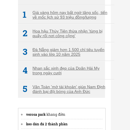
1
Giá vàng hôm nay bất ngờ tăng sốc, tiến
về mốc lịch sử 93 triệu đồng/lượng
2
Hoa hậu Thùy Tiên thừa nhận 'từng bị
quấy rối nơi công cộng'
3
Đà Nẵng giảm hơn 1.500 chỉ tiêu tuyển
sinh vào lớp 10 năm 2025
4
Nhan sắc xinh đẹp của Doãn Hải My
trong ngày cưới
5
Văn Toàn 'mở tài khoản' giúp Nam Định
đánh bại đội bóng của Anh Đức
verosa park
khang điền
keo dán đá 2 thành phần