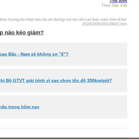
Thế Anh
Theo Dân Việt
duoc-huong-loi-nhat-neu-du-an-duong-sat-toc-do-cao-bac-nam-trien-khai-
20241008155618663.htm
áp nào kéo giảm?
 cao Bắc - Nam sẽ không sợ "ế"?
hị Bộ GTVT giải trình vì sao chọn tốc độ 350km/giờ?
hâu trong hôm nay