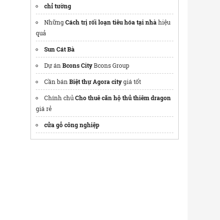
chỉ tường
Những
Cách trị rối loạn tiêu hóa tại nhà
hiệu
quả
Sun Cát Bà
Dự án
Bcons City
Bcons Group
Cần bán
Biệt thự Agora city
giá tốt
Chính chủ
Cho thuê căn hộ thủ thiêm dragon
giá rẻ
cửa gỗ công nghiệp