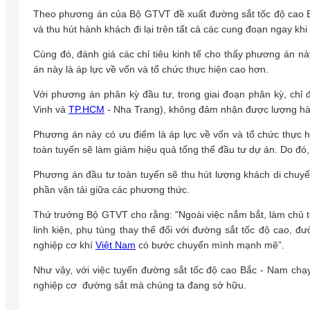
Theo phương án của Bộ GTVT đề xuất đường sắt tốc độ cao Bắ
và thu hút hành khách đi lại trên tất cả các cung đoạn ngay khi
Cùng đó, đánh giá các chỉ tiêu kinh tế cho thấy phương án
án này là áp lực về vốn và tổ chức thực hiện cao hơn.
Với phương án phân kỳ đầu tư, trong giai đoạn phân kỳ, chỉ
Vinh và
TP.HCM
- Nha Trang), không đảm nhận được lượng hành 
Phương án này có ưu điểm là áp lực về vốn và tổ chức thực h
toàn tuyến sẽ làm giảm hiệu quả tổng thể đầu tư dự án. Do đó
Phương án đầu tư toàn tuyến sẽ thu hút lượng khách di chuyển
phần vận tải giữa các phương thức.
Thứ trưởng Bộ GTVT cho rằng: "Ngoài việc nắm bắt, làm chủ t
linh kiện, phụ tùng thay thế đối với đường sắt tốc độ cao, đ
nghiệp cơ khí
Việt Nam
có bước chuyển mình mạnh mẽ”.
Như vậy, với việc tuyến đường sắt tốc độ cao Bắc - Nam chạy 
nghiệp cơ đường sắt mà chúng ta đang sở hữu.