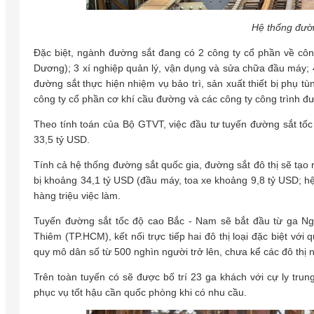
Hệ thống đườn
Đặc biệt, ngành đường sắt đang có 2 công ty cổ phần về côn
Dương); 3 xí nghiệp quản lý, vận dụng và sửa chữa đầu máy; 4 
đường sắt thực hiện nhiệm vụ bảo trì, sản xuất thiết bị phụ tù
công ty cổ phần cơ khí cầu đường và các công ty công trình đ
Theo tính toán của Bộ GTVT, việc đầu tư tuyến đường sắt tốc 
33,5 tỷ USD.
Tính cả hệ thống đường sắt quốc gia, đường sắt đô thị sẽ tạo 
bị khoảng 34,1 tỷ USD (đầu máy, toa xe khoảng 9,8 tỷ USD; hệ 
hàng triệu việc làm.
Tuyến đường sắt tốc độ cao Bắc - Nam sẽ bắt đầu từ ga Ngọc
Thiêm (TP.HCM), kết nối trực tiếp hai đô thị loại đặc biệt với
quy mô dân số từ 500 nghìn người trở lên, chưa kể các đô thị 
Trên toàn tuyến có sẽ được bố trí 23 ga khách với cự ly tru
phục vụ tốt hậu cần quốc phòng khi có nhu cầu.