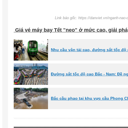
Link báo gốc: https://danviet.vn/nganh-nao-
Giá vé máy bay Tết "neo" ở mức cao, giải ph
Nhu cầu vận tải cao, đường sắt tốc độ
Đường sắt tốc độ cao Bắc - Nam: Đề ng
Bắc cầu phao tại khu vực cầu Phong C