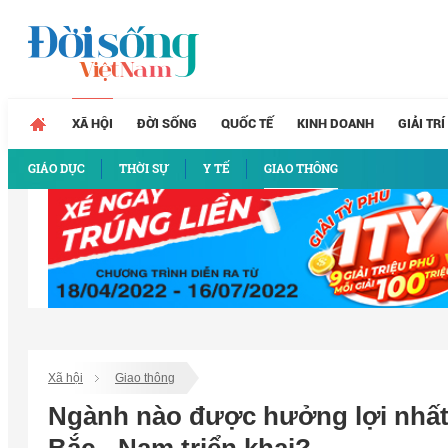
XÃ HỘI
ĐỜI SỐNG
QUỐC TẾ
KINH DOANH
GIẢI TRÍ
GIÁO DỤC
THỜI SỰ
Y TẾ
GIAO THÔNG
Xã hội
Giao thông
Ngành nào được hưởng lợi nhất