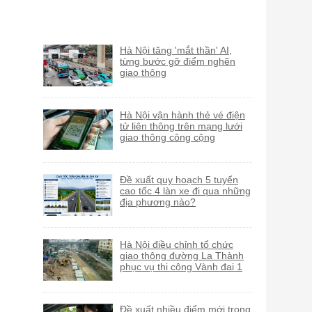
Hà Nội tăng 'mắt thần' AI,
từng bước gỡ điểm nghẽn
giao thông
Hà Nội vận hành thẻ vé điện
tử liên thông trên mạng lưới
giao thông công cộng
Đề xuất quy hoạch 5 tuyến
cao tốc 4 làn xe đi qua những
địa phương nào?
Hà Nội điều chỉnh tổ chức
giao thông đường La Thành
phục vụ thi công Vành đai 1
Đề xuất nhiều điểm mới trong