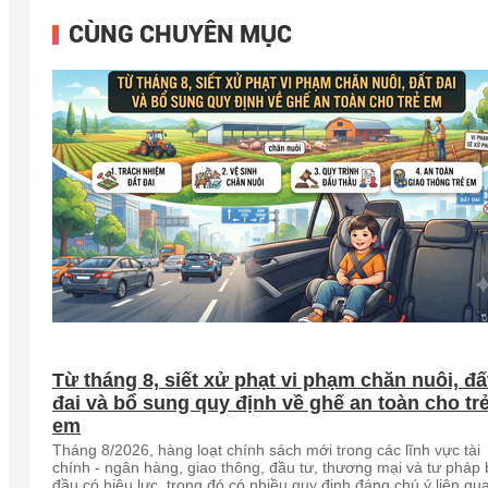
CÙNG CHUYÊN MỤC
Từ tháng 8, siết xử phạt vi phạm chăn nuôi, đấ
đai và bổ sung quy định về ghế an toàn cho tr
em
Tháng 8/2026, hàng loạt chính sách mới trong các lĩnh vực tài
chính - ngân hàng, giao thông, đầu tư, thương mại và tư pháp 
đầu có hiệu lực, trong đó có nhiều quy định đáng chú ý liên qu